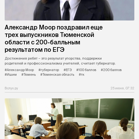
Александр Моор поздравил еще
трех выпускников Тюменской
области с 200-балльным
результатом по ЕГЭ
Достижения ребят – это результат упорства, поддержки
родителей и профессионализма учителей, считает губернатор.
#Александр Моор
#губернатор
#ЕГЭ
#100 баллов
#200 баллов
#Ишим
#Тюмень
#Тюменская область
#тк
Вслух.ру
25 июня, 07:32