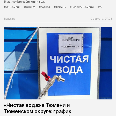
В матче был забит один гол.
#ФК Тюмень
#ФНЛ-2
#футбол
#Тюмень
#новости Тюмени
#тк
Вслух.ру
10 августа, 07:28
«Чистая вода» в Тюмени и
Тюменском округе: график