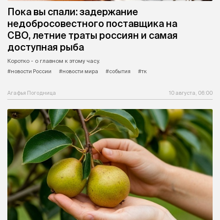
Пока вы спали: задержание
недобросовестного поставщика на
СВО, летние траты россиян и самая
доступная рыба
Коротко - о главном к этому часу.
#новости России
#новости мира
#события
#тк
Агафья Погодница
10 августа, 06:00