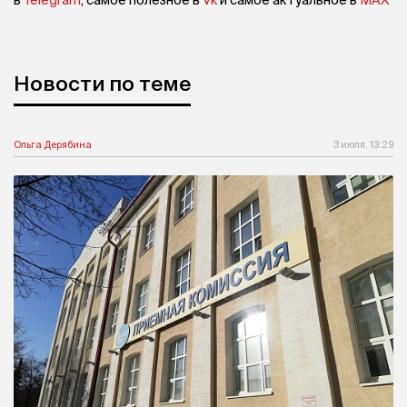
в
Telegram
, самое полезное в
Vk
и самое актуальное в
MAX
Новости по теме
Ольга Дерябина
3 июля, 13:29