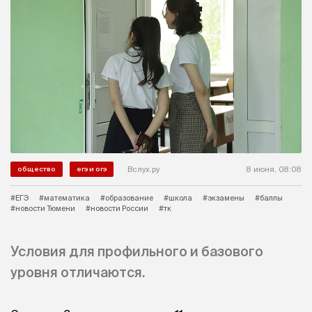
Вслух.ру
8 июня, 08:08
общество
егэ и огэ
#ЕГЭ
#математика
#образование
#школа
#экзамены
#баллы
#новости Тюмени
#новости России
#тк
Условия для профильного и базового
уровня отличаются.