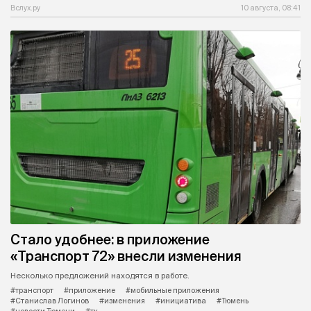
Вслух.ру
10 августа, 08:41
Стало удобнее: в приложение
«Транспорт 72» внесли изменения
Несколько предложений находятся в работе.
#транспорт
#приложение
#мобильные приложения
#Станислав Логинов
#изменения
#инициатива
#Тюмень