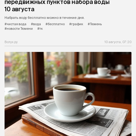
передвижных пунктов набора воды
10 августа
Набрать воду бесплатно можно в течение дня.
#чистая вода
#вода
#бесплатно
#график
#Тюмень
#новости Тюмени
#тк
Вслух.ру
10 августа, 07:20