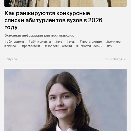
Как ранжируются конкурсные
списки абитуриентов вузов в 2026
году
Основная информация для поступающих.
#абитуриент
#абитуриенты
#вуз
#вузы
#поступление
#конкурс
#список
#регламент
#новости Тюмени
#новости России
#тк
Вслух.ру
29 июня, 14:21