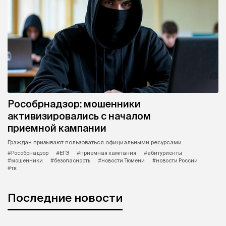
Рособрнадзор: мошенники
активизировались с началом
приемной кампании
Граждан призывают пользоваться официальными ресурсами.
#Рособрнадзор
#ЕГЭ
#приемная кампания
#абитуриенты
#мошенники
#безопасность
#новости Тюмени
#новости России
#тк
Последние новости