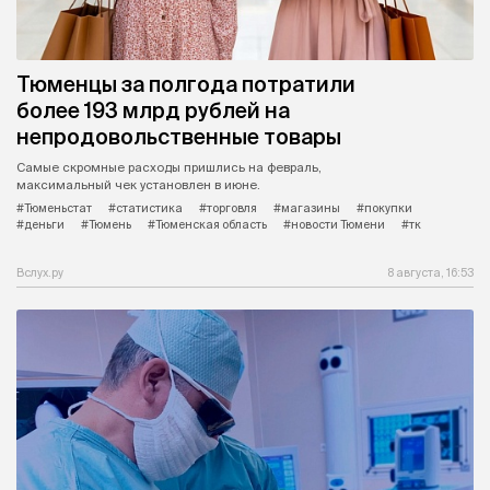
Тюменцы за полгода потратили
более 193 млрд рублей на
непродовольственные товары
Самые скромные расходы пришлись на февраль,
максимальный чек установлен в июне.
#Тюменьстат
#статистика
#торговля
#магазины
#покупки
#деньги
#Тюмень
#Тюменская область
#новости Тюмени
#тк
Вслух.ру
8 августа, 16:53