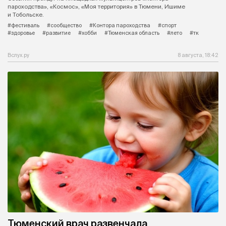
пароходства», «Космос», «Моя территория» в Тюмени, Ишиме
и Тобольске.
#фестиваль
#сообщество
#Контора пароходства
#спорт
#здоровье
#развитие
#хобби
#Тюменская область
#лето
#тк
Вслух.ру
8 августа, 18:42
Тюменский врач развенчала