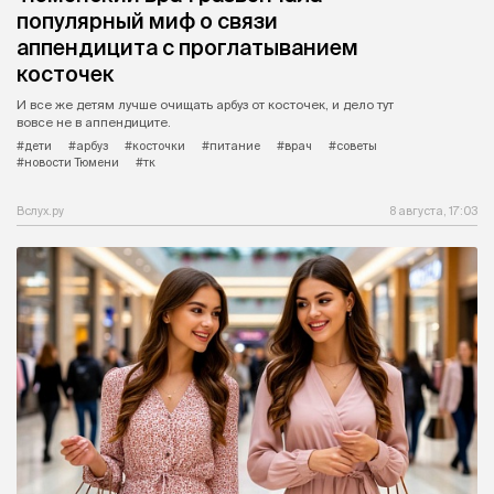
популярный миф о связи
аппендицита с проглатыванием
косточек
И все же детям лучше очищать арбуз от косточек, и дело тут
вовсе не в аппендиците.
#дети
#арбуз
#косточки
#питание
#врач
#советы
#новости Тюмени
#тк
Вслух.ру
8 августа, 17:03