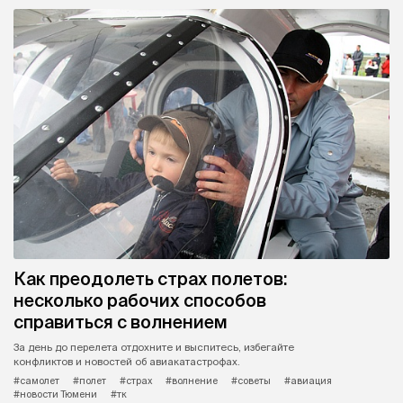
Как преодолеть страх полетов:
несколько рабочих способов
справиться с волнением
За день до перелета отдохните и выспитесь, избегайте
конфликтов и новостей об авиакатастрофах.
#самолет
#полет
#страх
#волнение
#советы
#авиация
#новости Тюмени
#тк