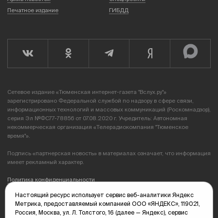
Печатное издание
ГИБДД
Сетевое издание «Тюменская интернет-газета "Вслух.ру"»
зарегистрировано Федеральной службой по надзору в сфере связи,
информационных технологий и массовых коммуникаций (Роскомнадзор),
серия Эл №ФС77-78856 от 07.08.2020 г. Учредитель: Автономная
некоммерческая организация «Телерадиокомпания "Тюменское
время"».
Подпись «партнерская новость» в материалах означает, что информация
имеет рекламный характер.
Политика конфиденциальности
Настоящий ресурс использует сервис веб-аналитики Яндекс
Редакция: 625035, Тюмень, пр. Геологоразведчиков, 28А
Метрика, предоставляемый компанией ООО «ЯНДЕКС», 119021,
(3452) 68-89-05
Россия, Москва, ул. Л. Толстого, 16 (далее — Яндекс), сервис
edit@vsluh.ru