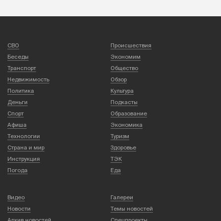
СВО
Происшествия
Беседы
Экономим
Транспорт
Общество
Недвижимость
Обзор
Политика
Культура
Деньги
Подкасты
Спорт
Образование
Афиша
Экономика
Технологии
Туризм
Страна и мир
Здоровье
Инструкция
ТЭК
Погода
Еда
Видео
Галереи
Новости
Темы новостей
Архив новостей
Спецпроекты