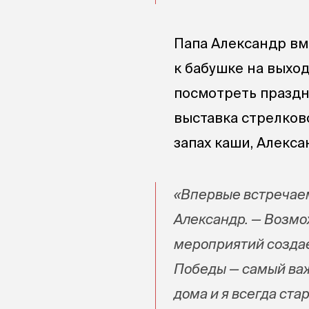
Папа Александр вм
к бабушке на выхо
посмотреть праздн
выставка стрелково
запах каши, Алекс
«Впервые встречаем
Александр. — Возмо
мероприятий создае
Победы — самый важ
дома и я всегда ста