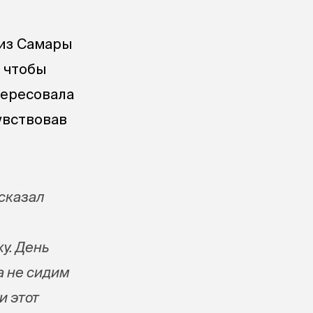
 из Самары
, чтобы
тересовала
увствовав
ссказал
у. День
а не сидим
и этот