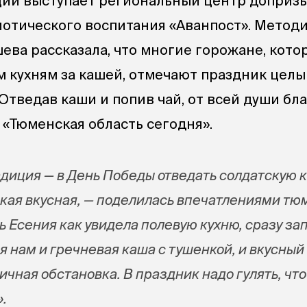
ции выступает региональный центр доприз
иотического воспитания «Аванпост». Метод
ева рассказала, что многие горожане, кото
м кухням за кашей, отмечают праздник цел
Отведав каши и попив чай, от всей души бл
 «Тюменская область сегодня».
диция — в День Победы отведать солдатскую к
такая вкусная, — поделилась впечатлениями т
ь Есения как увидела полевую кухню, сразу за
я нам и гречневая каша с тушенкой, и вкусный
ичная обстановка. В праздник надо гулять, ч
.