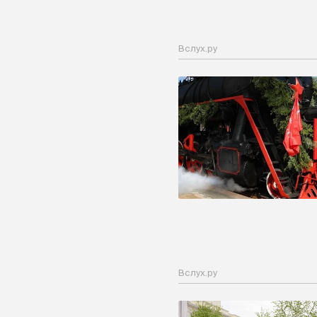
Вслух.ру
Вслух.ру