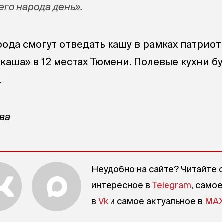
го народа день».
рода смогут отведать кашу в рамках патрио
каша» в 12 местах Тюмени. Полевые кухни б
.
ова
Неудобно на сайте? Читайте 
интересное в
Telegram
, само
в
Vk
и самое актуальное в
MA