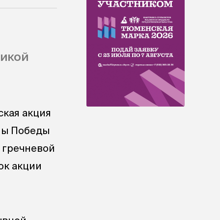
ликой
ская акция
ны Победы
 гречневой
ок акции