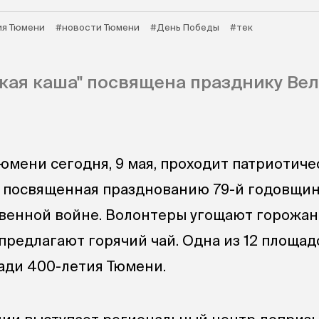
я Тюмени
#новости Тюмени
#День Победы
#тек
кая каша" посвящена празднику Ве
юмени сегодня, 9 мая, проходит патриотиче
, посвященная празднованию 79-й годовщи
венной войне. Волонтеры угощают горожан
предлагают горячий чай. Одна из 12 площад
ади 400-летия Тюмени.