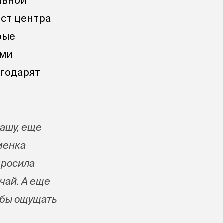
ывной
ист центра
рые
ыми
агодарят
ашу, еще
юменка
просила
 чай. А еще
тобы ощущать