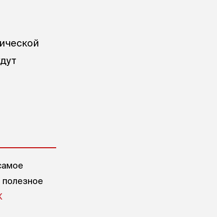
тической
удут
самое
е полезное
X