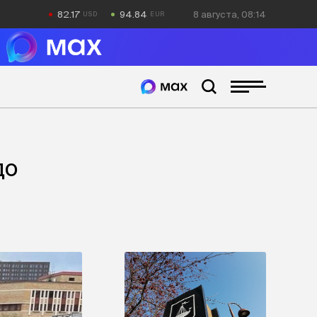
82.17
94.84
8 августа, 08:14
до