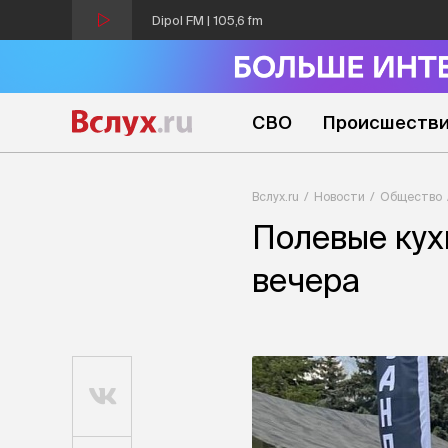
Dipol FM | 105,6 fm
СВО
Происшеств
Вслух.ru
Новости
Общество
Полевые кух
вечера