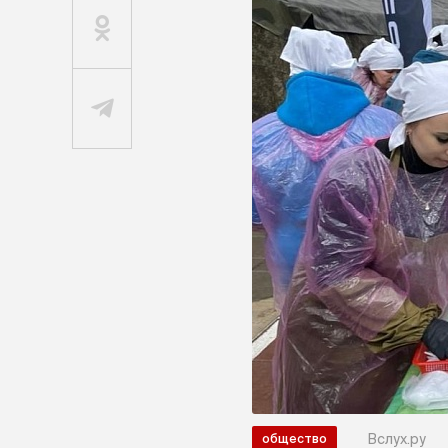
Вслух.ру
общество