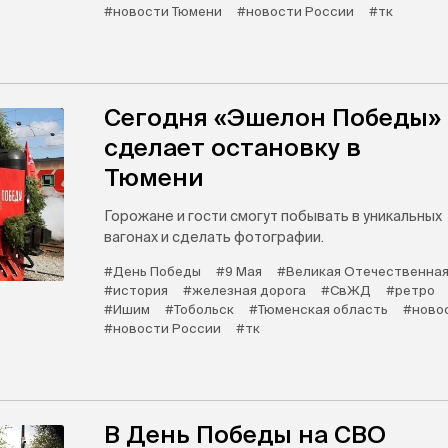
#новости Тюмени
#новости России
#тк
Сегодня «Эшелон Победы»
сделает остановку в
Тюмени
Горожане и гости смогут побывать в уникальных
вагонах и сделать фотографии.
#День Победы
#9 Мая
#Великая Отечественная
#история
#железная дорога
#СвЖД
#ретро
#Ишим
#Тобольск
#Тюменская область
#ново
#новости России
#тк
В День Победы на СВО