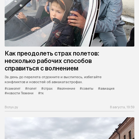
Как преодолеть страх полетов:
несколько рабочих способов
справиться с волнением
За день до перелета отдохните и выспитесь, избегайте
конфликтов и новостей об авиакатастрофах.
#самолет
#полет
#страх
#волнение
#советы
#авиация
#новости Тюмени
#тк
Вслух.ру
8 августа, 19:59