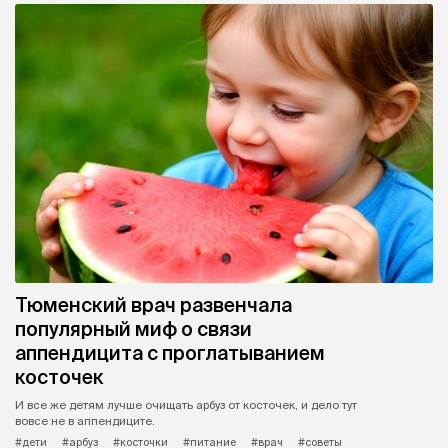
Тюменский врач развенчала
популярный миф о связи
аппендицита с проглатыванием
косточек
И все же детям лучше очищать арбуз от косточек, и дело тут
вовсе не в аппендиците.
#дети
#арбуз
#косточки
#питание
#врач
#советы