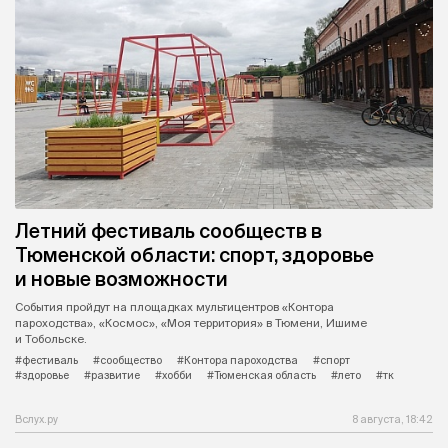
Летний фестиваль сообществ в
Тюменской области: спорт, здоровье
и новые возможности
События пройдут на площадках мультицентров «Контора
пароходства», «Космос», «Моя территория» в Тюмени, Ишиме
и Тобольске.
#фестиваль
#сообщество
#Контора пароходства
#спорт
#здоровье
#развитие
#хобби
#Тюменская область
#лето
#тк
Вслух.ру
8 августа, 18:42