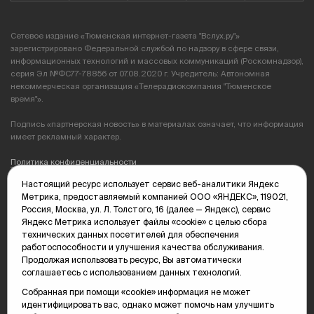
Сетевое издание «Тюменская интернет-газета "Вслух.ру"»
зарегистрировано Федеральной службой по надзору в сфере связи,
информационных технологий и массовых коммуникаций (Роскомнадзор),
серия Эл №ФС77-78856 от 07.08.2020 г. Учредитель: Автономная
некоммерческая организация «Телерадиокомпания "Тюменское
время"».
Подпись «партнерская новость» в материалах означает, что информация
имеет рекламный характер.
Политика конфиденциальности
Настоящий ресурс использует сервис веб-аналитики Яндекс
Редакция: 625035, Тюмень, пр. Геологоразведчиков, 28А
Метрика, предоставляемый компанией ООО «ЯНДЕКС», 119021,
(3452) 68-89-05
Россия, Москва, ул. Л. Толстого, 16 (далее — Яндекс), сервис
edit@vsluh.ru
Яндекс Метрика использует файлы «cookie» с целью сбора
технических данных посетителей для обеспечения
Главный редактор: Панкина Т.Ю.
работоспособности и улучшения качества обслуживания.
kika@vsluh.ru
Продолжая использовать ресурс, Вы автоматически
соглашаетесь с использованием данных технологий.
По вопросам рекламы:
(3452) 68-89-78
Собранная при помощи «cookie» информация не может
kotovaev@sibinformburo.ru
идентифицировать вас, однако может помочь нам улучшить