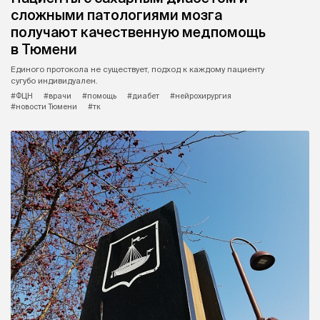
сложными патологиями мозга
получают качественную медпомощь
в Тюмени
Единого протокола не существует, подход к каждому пациенту
сугубо индивидуален.
#ФЦН
#врачи
#помощь
#диабет
#нейрохирургия
#новости Тюмени
#тк