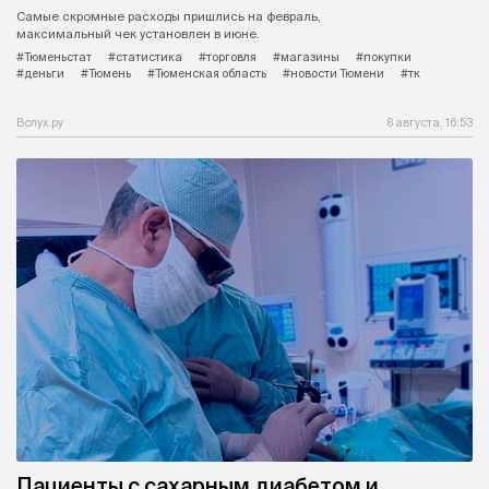
Самые скромные расходы пришлись на февраль,
максимальный чек установлен в июне.
#Тюменьстат
#статистика
#торговля
#магазины
#покупки
#деньги
#Тюмень
#Тюменская область
#новости Тюмени
#тк
Вслух.ру
8 августа, 16:53
Пациенты с сахарным диабетом и