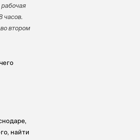
 рабочая
8 часов.
 во втором
очего
снодаре,
го, найти