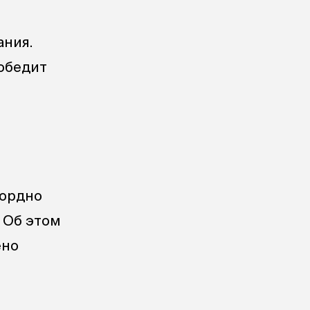
ания.
победит
кордно
 Об этом
ено