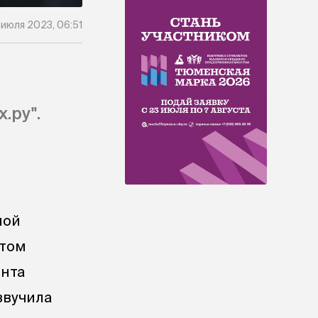
 июля 2023, 06:51
.ру".
ной
этом
ента
звучила