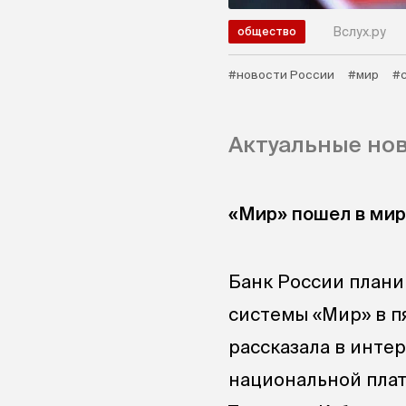
Вслух.ру
общество
#новости России
#мир
#
Актуальные ново
«Мир» пошел в мир
Банк России плани
системы «Мир» в пя
рассказала в инте
национальной плат