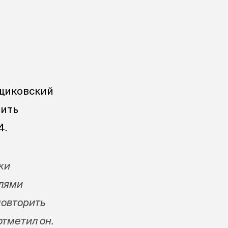
щиковский
вить
4.
ки
елями
повторить
отметил он.