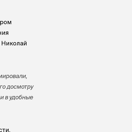
ером
ния
а Николай
мировали,
го досмотру
и в удобные
сти.