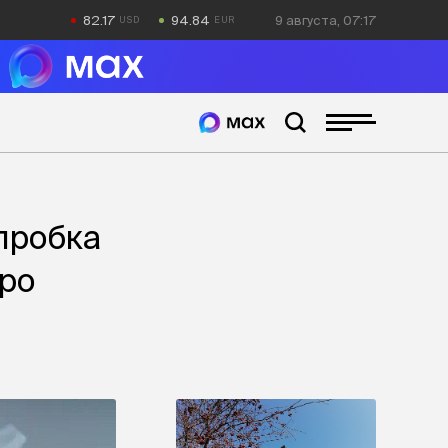
82.17
94.84
9 августа, 07:17
 пробка
про