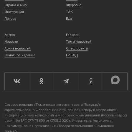
Страна и мир
Здоровье
Инструкция
ТЭК
Погода
Еда
Видео
Галереи
Новости
Темы новостей
Архив новостей
Спецпроекты
Печатное издание
ГИБДД
Сетевое издание «Тюменская интернет-газета "Вслух.ру"»
зарегистрировано Федеральной службой по надзору в сфере связи,
информационных технологий и массовых коммуникаций (Роскомнадзор),
серия Эл №ФС77-78856 от 07.08.2020 г. Учредитель: Автономная
некоммерческая организация «Телерадиокомпания "Тюменское
время"».