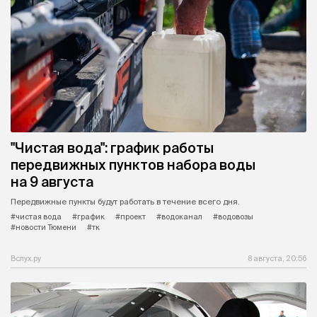
"Чистая вода": график работы
передвижных пунктов набора воды
на 9 августа
Передвижные пункты будут работать в течение всего дня.
#чистая вода
#график
#проект
#водоканал
#водовозы
#новости Тюмени
#тк
Вслух.ру
8 августа, 20:56