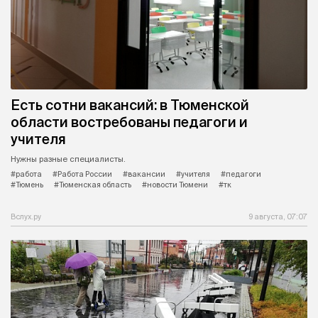
Есть сотни вакансий: в Тюменской
области востребованы педагоги и
учителя
Нужны разные специалисты.
#работа
#Работа России
#вакансии
#учителя
#педагоги
#Тюмень
#Тюменская область
#новости Тюмени
#тк
Вслух.ру
9 августа, 07:07