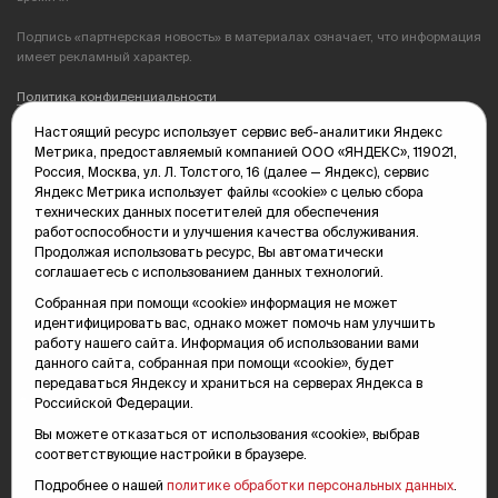
Подпись «партнерская новость» в материалах означает, что информация
имеет рекламный характер.
Политика конфиденциальности
Настоящий ресурс использует сервис веб-аналитики Яндекс
Редакция: 625035, Тюмень, пр. Геологоразведчиков, 28А
Метрика, предоставляемый компанией ООО «ЯНДЕКС», 119021,
(3452) 68-89-05
Россия, Москва, ул. Л. Толстого, 16 (далее — Яндекс), сервис
edit@vsluh.ru
Яндекс Метрика использует файлы «cookie» с целью сбора
технических данных посетителей для обеспечения
Главный редактор: Панкина Т.Ю.
работоспособности и улучшения качества обслуживания.
kika@vsluh.ru
Продолжая использовать ресурс, Вы автоматически
соглашаетесь с использованием данных технологий.
По вопросам рекламы:
(3452) 68-89-78
Собранная при помощи «cookie» информация не может
kotovaev@sibinformburo.ru
идентифицировать вас, однако может помочь нам улучшить
mim@vsluh.ru
работу нашего сайта. Информация об использовании вами
данного сайта, собранная при помощи «cookie», будет
передаваться Яндексу и храниться на серверах Яндекса в
Российской Федерации.
Вы можете отказаться от использования «cookie», выбрав
соответствующие настройки в браузере.
Подробнее о нашей
политике обработки персональных данных
.