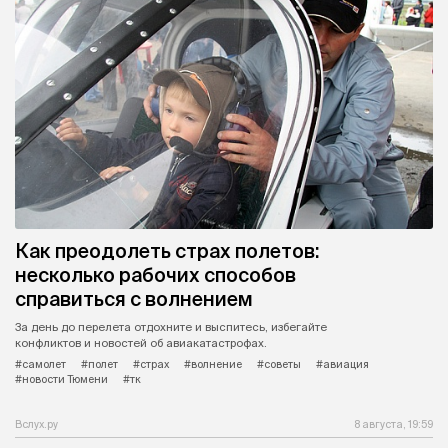
Как преодолеть страх полетов:
несколько рабочих способов
справиться с волнением
За день до перелета отдохните и выспитесь, избегайте
конфликтов и новостей об авиакатастрофах.
#самолет
#полет
#страх
#волнение
#советы
#авиация
#новости Тюмени
#тк
Вслух.ру
8 августа, 19:59