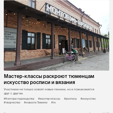
Мастер-классы раскроют тюменцам
искусство росписи и вязания
Участники не только освоят новые техники, но и познакомятся
друг с другом.
#Контора пароходства
#мастер-классы
#роспись
#искусство
#творчество
#новости Тюмени
#тк