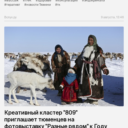
#массаж
#ЛФК
#здоровье
#консультация
#эндокринолог
#терапевт
#новости Тюмени
#тк
Вслух.ру
9 августа, 13:46
Креативный кластер "809"
приглашает тюменцев на
фотовыставку "Разные рядом" к Году