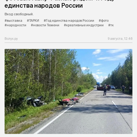
единства народов России
Вход свободный.
#выставка
#ТАРКИ
#Год единства народов России
#фото
#народности
#новости Тюмени
#креативные индустрии
#тк
Вслух.ру
9 августа, 12:46