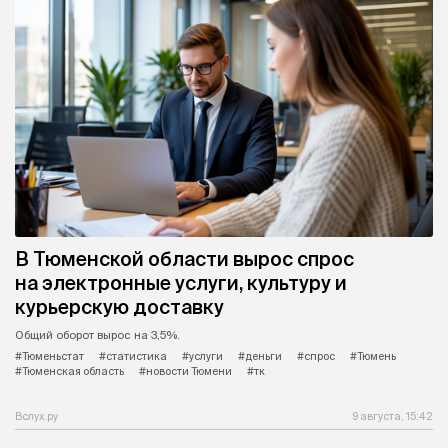
В Тюменской области вырос спрос
на электронные услуги, культуру и
курьерскую доставку
Общий оборот вырос на 3,5%.
#Тюменьстат
#статистика
#услуги
#деньги
#спрос
#Тюмень
#Тюменская область
#новости Тюмени
#тк
Вслух.ру
9 августа, 15:42