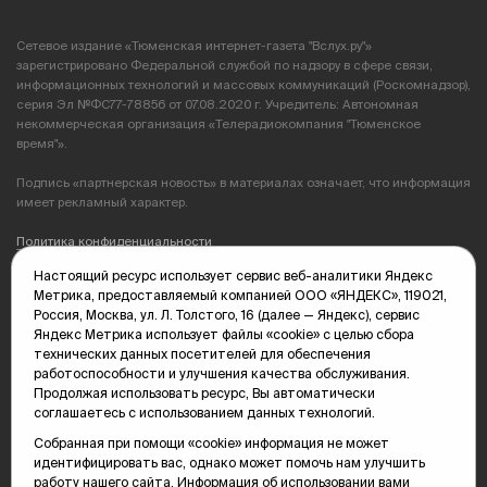
Сетевое издание «Тюменская интернет-газета "Вслух.ру"»
зарегистрировано Федеральной службой по надзору в сфере связи,
информационных технологий и массовых коммуникаций (Роскомнадзор),
серия Эл №ФС77-78856 от 07.08.2020 г. Учредитель: Автономная
некоммерческая организация «Телерадиокомпания "Тюменское
время"».
Подпись «партнерская новость» в материалах означает, что информация
имеет рекламный характер.
Политика конфиденциальности
Настоящий ресурс использует сервис веб-аналитики Яндекс
Редакция: 625035, Тюмень, пр. Геологоразведчиков, 28А
Метрика, предоставляемый компанией ООО «ЯНДЕКС», 119021,
(3452) 68-89-05
Россия, Москва, ул. Л. Толстого, 16 (далее — Яндекс), сервис
edit@vsluh.ru
Яндекс Метрика использует файлы «cookie» с целью сбора
технических данных посетителей для обеспечения
Главный редактор: Панкина Т.Ю.
работоспособности и улучшения качества обслуживания.
kika@vsluh.ru
Продолжая использовать ресурс, Вы автоматически
соглашаетесь с использованием данных технологий.
По вопросам рекламы:
(3452) 68-89-78
Собранная при помощи «cookie» информация не может
kotovaev@sibinformburo.ru
идентифицировать вас, однако может помочь нам улучшить
mim@vsluh.ru
работу нашего сайта. Информация об использовании вами