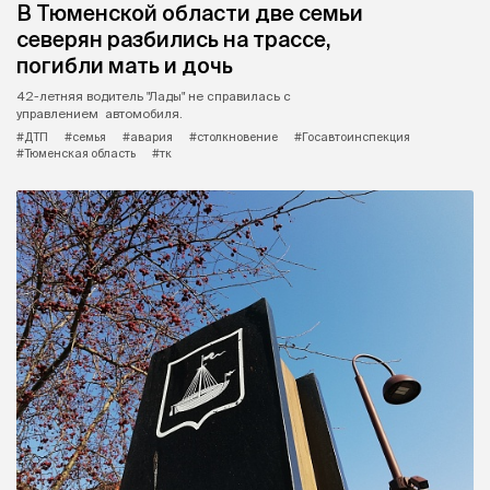
В Тюменской области две семьи
северян разбились на трассе,
погибли мать и дочь
42-летняя водитель "Лады" не справилась с
управлением автомобиля.
#ДТП
#семья
#авария
#столкновение
#Госавтоинспекция
#Тюменская область
#тк