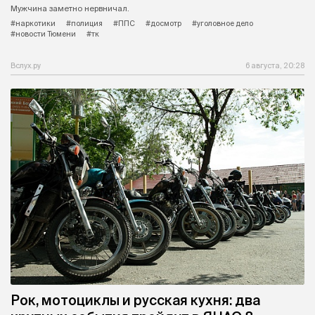
Мужчина заметно нервничал.
#наркотики
#полиция
#ППС
#досмотр
#уголовное дело
#новости Тюмени
#тк
Вслух.ру
6 августа, 20:28
Рок, мотоциклы и русская кухня: два