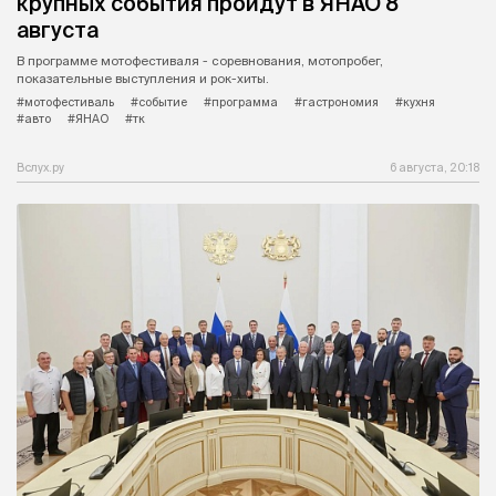
крупных события пройдут в ЯНАО 8
августа
В программе мотофестиваля - соревнования, мотопробег,
показательные выступления и рок-хиты.
#мотофестиваль
#событие
#программа
#гастрономия
#кухня
#авто
#ЯНАО
#тк
Вслух.ру
6 августа, 20:18