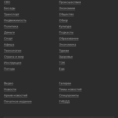
СВО
Происшествия
Беседы
Экономим
Транспорт
Общество
Недвижимость
Обзор
Политика
Культура
Деньги
Подкасты
Спорт
Образование
Афиша
Экономика
Технологии
Туризм
Страна и мир
Здоровье
Инструкция
ТЭК
Погода
Еда
Видео
Галереи
Новости
Темы новостей
Архив новостей
Спецпроекты
Печатное издание
ГИБДД