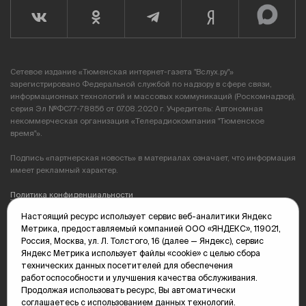
Сетевое издание «Тюменская интернет-газета "Вслух.ру"»
зарегистрировано Федеральной службой по надзору в сфере связи,
информационных технологий и массовых коммуникаций (Роскомнадзор),
серия Эл №ФС77-78856 от 07.08.2020 г. Учредитель: Автономная
некоммерческая организация «Телерадиокомпания "Тюменское
время"».
Подпись «партнерская новость» в материалах означает, что информация
имеет рекламный характер.
Политика конфиденциальности
Настоящий ресурс использует сервис веб-аналитики Яндекс
Редакция: 625035, Тюмень, пр. Геологоразведчиков, 28А
Метрика, предоставляемый компанией ООО «ЯНДЕКС», 119021,
(3452) 68-89-05
Россия, Москва, ул. Л. Толстого, 16 (далее — Яндекс), сервис
edit@vsluh.ru
Яндекс Метрика использует файлы «cookie» с целью сбора
технических данных посетителей для обеспечения
Главный редактор: Панкина Т.Ю.
работоспособности и улучшения качества обслуживания.
kika@vsluh.ru
Продолжая использовать ресурс, Вы автоматически
соглашаетесь с использованием данных технологий.