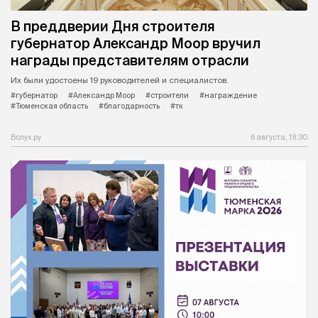
В преддверии Дня строителя
губернатор Александр Моор вручил
награды представителям отрасли
Их были удостоены 19 руководителей и специалистов.
#губернатор
#Александр Моор
#строители
#награждение
#Тюменская область
#благодарность
#тк
Вслух.ру
6 августа, 19:30