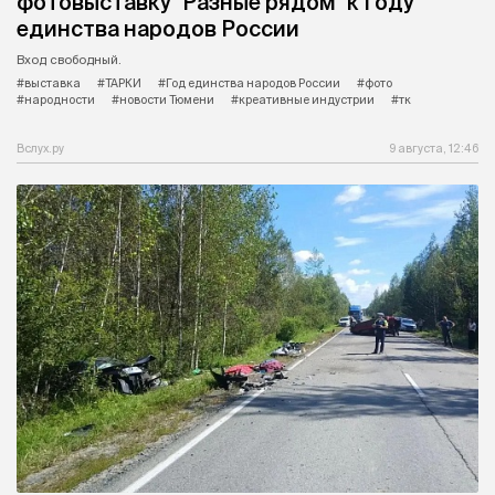
фотовыставку "Разные рядом" к Году
единства народов России
Вход свободный.
#выставка
#ТАРКИ
#Год единства народов России
#фото
#народности
#новости Тюмени
#креативные индустрии
#тк
Вслух.ру
9 августа, 12:46