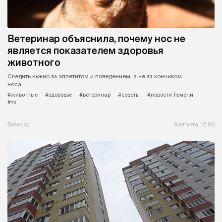
Ветеринар объяснила, почему нос не
является показателем здоровья
животного
Следить нужно за аппетитом и поведением, а не за кончиком
носа.
#животные
#здоровье
#ветеринар
#советы
#новости Тюмени
#тк
Вслух.ру
9 августа, 12:00