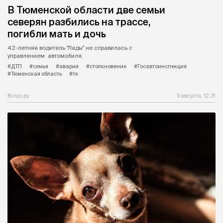
В Тюменской области две семьи
северян разбились на трассе,
погибли мать и дочь
42-летняя водитель "Лады" не справилась с
управлением автомобиля.
#ДТП
#семья
#авария
#столкновение
#Госавтоинспекция
#Тюменская область
#тк
Вслух.ру
9 августа, 12:31