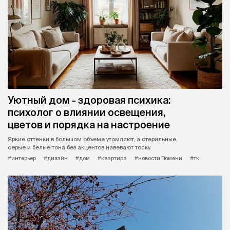
Уютный дом - здоровая психика:
психолог о влиянии освещения,
цветов и порядка на настроение
Яркие оттенки в большом объеме утомляют, а стерильные
серые и белые тона без акцентов навевают тоску.
#интерьер
#дизайн
#дом
#квартира
#новости Тюмени
#тк