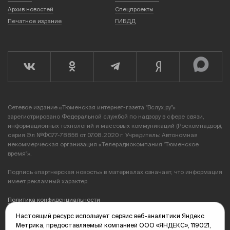
Архив новостей
Спецпроекты
Печатное издание
ГИБДД
Сетевое издание «Тюменская интернет-газета "Вслух.ру"»
зарегистрировано Федеральной службой по надзору в сфере связи,
информационных технологий и массовых коммуникаций (Роскомнадзор),
серия Эл №ФС77-78856 от 07.08.2020 г. Учредитель: Автономная
некоммерческая организация «Телерадиокомпания "Тюменское
время"».
Подпись «партнерская новость» в материалах означает, что информация
имеет рекламный характер.
Политика конфиденциальности
Настоящий ресурс использует сервис веб-аналитики Яндекс
Редакция: 625035, Тюмень, пр. Геологоразведчиков, 28А
Метрика, предоставляемый компанией ООО «ЯНДЕКС», 119021,
(3452) 68-89-05