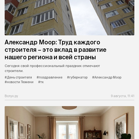
Александр Моор: Труд каждого
строителя – это вклад в развитие
нашего региона и всей страны
Сегодня свой профессиональный праздник отмечают
строители.
#День строителя
#поздравление
#губернатор
#Александр Моор
#новости Тюмени
#тк
Вслух.ру
9 августа, 11:41