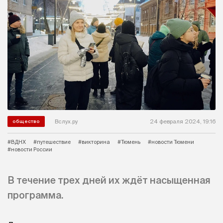
Вслух.ру
24 февраля 2024, 19:16
общество
#ВДНХ
#путешествие
#викторина
#Тюмень
#новости Тюмени
#новости России
В течение трех дней их ждёт насыщенная
программа.