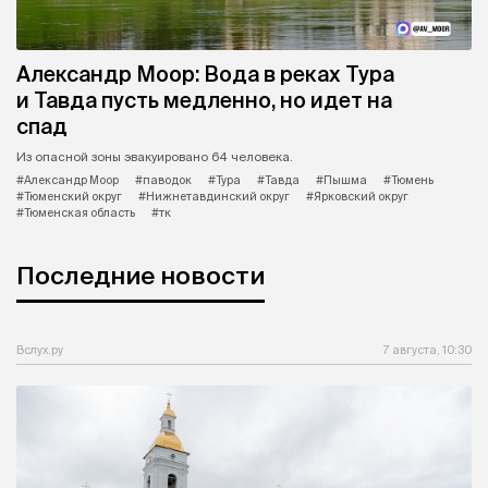
Александр Моор: Вода в реках Тура
и Тавда пусть медленно, но идет на
спад
Из опасной зоны эвакуировано 64 человека.
#Александр Моор
#паводок
#Тура
#Тавда
#Пышма
#Тюмень
#Тюменский округ
#Нижнетавдинский округ
#Ярковский округ
#Тюменская область
#тк
Последние новости
Вслух.ру
7 августа, 10:30