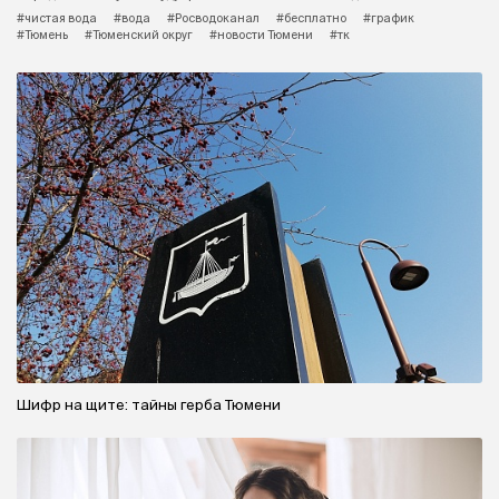
#чистая вода
#вода
#Росводоканал
#бесплатно
#график
#Тюмень
#Тюменский округ
#новости Тюмени
#тк
Шифр на щите: тайны герба Тюмени