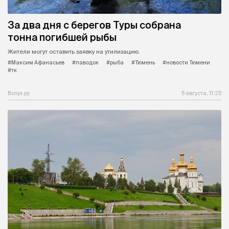
За два дня с берегов Туры собрана
тонна погибшей рыбы
Жители могут оставить заявку на утилизацию.
#Максим Афанасьев
#паводок
#рыба
#Тюмень
#новости Тюмени
#тк
Вслух.ру
6 августа, 11:25