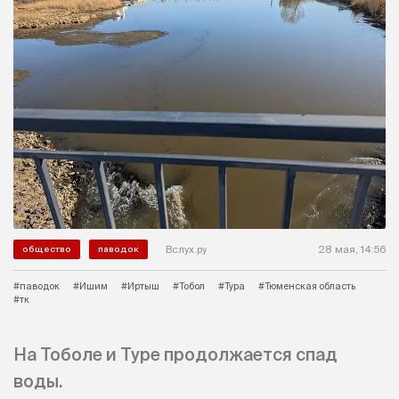
Вслух.ру
28 мая, 14:56
общество
паводок
#паводок
#Ишим
#Иртыш
#Тобол
#Тура
#Тюменская область
#тк
На Тоболе и Туре продолжается спад
воды.