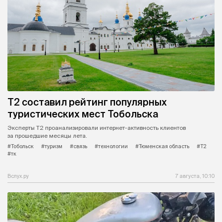
Т2 составил рейтинг популярных
туристических мест Тобольска
Эксперты Т2 проанализировали интернет-активность клиентов
за прошедшие месяцы лета.
#Тобольск
#туризм
#связь
#технологии
#Тюменская область
#Т2
#тк
Вслух.ру
7 августа, 10:10