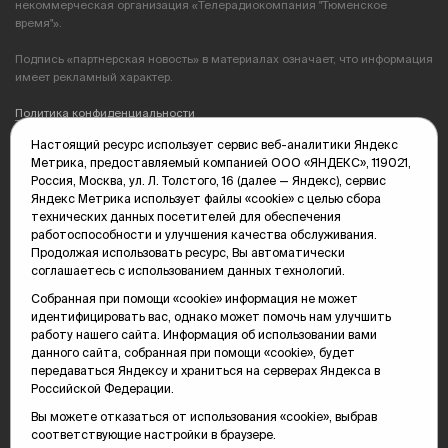
некоммерческая организация «Телерадиокомпания "Тюменское
время"».
Подпись «партнерская новость» в материалах означает, что информация
имеет рекламный характер.
Политика конфиденциальности
Настоящий ресурс использует сервис веб-аналитики Яндекс
Редакция: 625035, Тюмень, пр. Геологоразведчиков, 28А
Метрика, предоставляемый компанией ООО «ЯНДЕКС», 119021,
(3452) 68-89-05
Россия, Москва, ул. Л. Толстого, 16 (далее — Яндекс), сервис
edit@vsluh.ru
Яндекс Метрика использует файлы «cookie» с целью сбора
технических данных посетителей для обеспечения
Главный редактор: Панкина Т.Ю.
работоспособности и улучшения качества обслуживания.
kika@vsluh.ru
Продолжая использовать ресурс, Вы автоматически
соглашаетесь с использованием данных технологий.
По вопросам рекламы:
(3452) 68-89-78
Собранная при помощи «cookie» информация не может
kotovaev@sibinformburo.ru
идентифицировать вас, однако может помочь нам улучшить
mim@vsluh.ru
работу нашего сайта. Информация об использовании вами
данного сайта, собранная при помощи «cookie», будет
передаваться Яндексу и храниться на серверах Яндекса в
Российской Федерации.
Вы можете отказаться от использования «cookie», выбрав
соответствующие настройки в браузере.