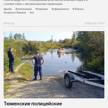
соответствии с ветеринарными правилами.
#рыба
#утилизация
#паводок
#официально
#Тюмень
#новости Тюмени
#тк
Вслух.ру
6 августа, 18:00
Тюменские полицейские