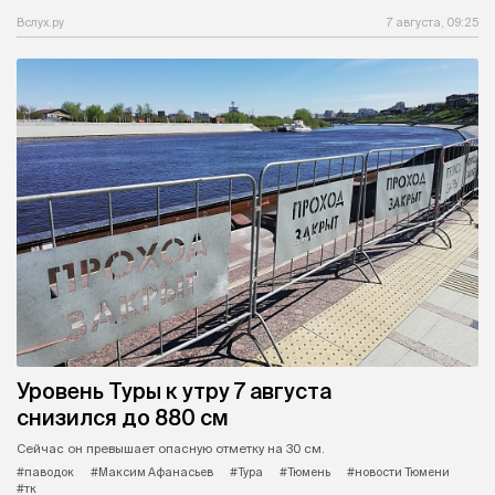
Вслух.ру
7 августа, 09:25
Уровень Туры к утру 7 августа
снизился до 880 см
Сейчас он превышает опасную отметку на 30 см.
#паводок
#Максим Афанасьев
#Тура
#Тюмень
#новости Тюмени
#тк