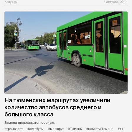
Вслух.ру
7 августа, 09:01
На тюменских маршрутах увеличили
количество автобусов среднего и
большого класса
Замена продолжится осенью.
#транспорт
#автобусы
#маршрут
#Тюмень
#новости Тюмени
#тк