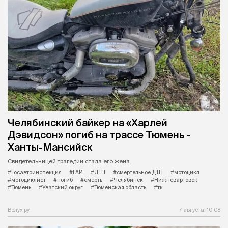
Челябинский байкер на «Харлей
Дэвидсон» погиб на трассе Тюмень -
Ханты-Мансийск
Свидетельницей трагедии стала его жена.
#Госавтоинспекция
#ГАИ
#ДТП
#смертельное ДТП
#мотоцикл
#мотоциклист
#погиб
#смерть
#Челябинск
#Нижневартовск
#Тюмень
#Уватский округ
#Тюменская область
#тк
Вслух.ру
7 августа, 10:08