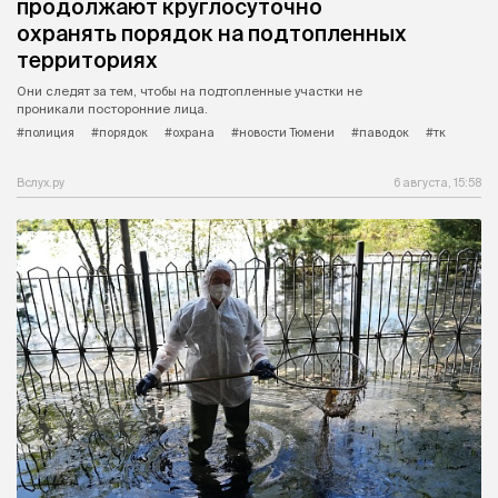
продолжают круглосуточно
охранять порядок на подтопленных
территориях
Они следят за тем, чтобы на подтопленные участки не
проникали посторонние лица.
#полиция
#порядок
#охрана
#новости Тюмени
#паводок
#тк
Вслух.ру
6 августа, 15:58