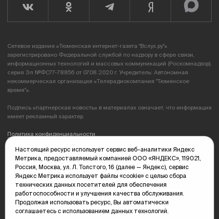
Сетевое издание «Тюменская интернет-газета "Вслух.ру"»
зарегистрировано Федеральной службой по надзору в сфере связи,
информационных технологий и массовых коммуникаций (Роскомнадзор),
серия Эл №ФС77-78856 от 07.08.2020 г. Учредитель: Автономная
некоммерческая организация «Телерадиокомпания "Тюменское
время"».
Подпись «партнерская новость» в материалах означает, что информация
имеет рекламный характер.
Политика конфиденциальности
Настоящий ресурс использует сервис веб-аналитики Яндекс
Редакция: 625035, Тюмень, пр. Геологоразведчиков, 28А
Метрика, предоставляемый компанией ООО «ЯНДЕКС», 119021,
(3452) 68-89-05
Россия, Москва, ул. Л. Толстого, 16 (далее — Яндекс), сервис
edit@vsluh.ru
Яндекс Метрика использует файлы «cookie» с целью сбора
технических данных посетителей для обеспечения
Главный редактор: Панкина Т.Ю.
работоспособности и улучшения качества обслуживания.
kika@vsluh.ru
Продолжая использовать ресурс, Вы автоматически
соглашаетесь с использованием данных технологий.
По вопросам рекламы: