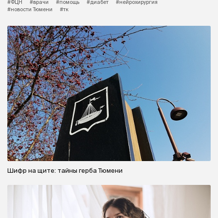
#ФЦН
#врачи
#помощь
#диабет
#нейрохирургия
#новости Тюмени
#тк
Шифр на щите: тайны герба Тюмени