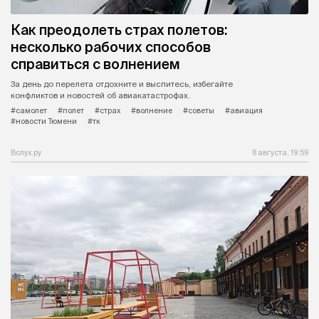
Как преодолеть страх полетов:
несколько рабочих способов
справиться с волнением
За день до перелета отдохните и выспитесь, избегайте
конфликтов и новостей об авиакатастрофах.
#самолет
#полет
#страх
#волнение
#советы
#авиация
#новости Тюмени
#тк
Вслух.ру
8 августа, 19:59