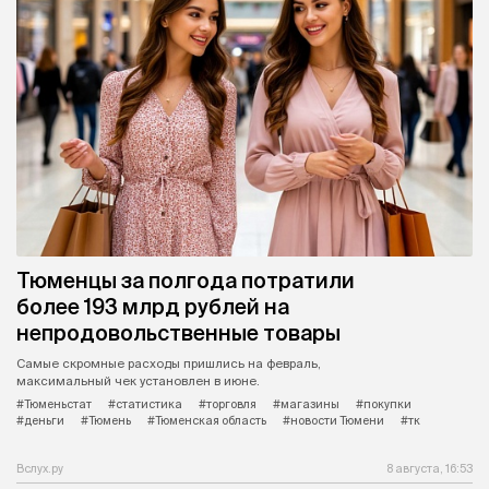
Тюменцы за полгода потратили
более 193 млрд рублей на
непродовольственные товары
Самые скромные расходы пришлись на февраль,
максимальный чек установлен в июне.
#Тюменьстат
#статистика
#торговля
#магазины
#покупки
#деньги
#Тюмень
#Тюменская область
#новости Тюмени
#тк
Вслух.ру
8 августа, 16:53