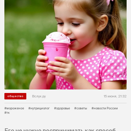
Вслух.ру
15 июня, 21:32
общество
#мороженое
#нутрициолог
#здоровье
#советы
#новости России
#тк
Его не нужно воспринимать как способ