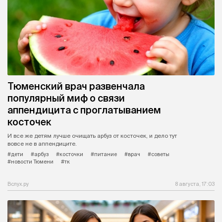
Тюменский врач развенчала
популярный миф о связи
аппендицита с проглатыванием
косточек
И все же детям лучше очищать арбуз от косточек, и дело тут
вовсе не в аппендиците.
#дети
#арбуз
#косточки
#питание
#врач
#советы
#новости Тюмени
#тк
Вслух.ру
8 августа, 17:03