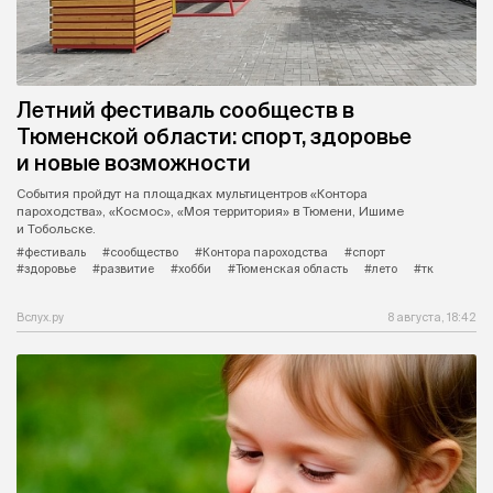
Летний фестиваль сообществ в
Тюменской области: спорт, здоровье
и новые возможности
События пройдут на площадках мультицентров «Контора
пароходства», «Космос», «Моя территория» в Тюмени, Ишиме
и Тобольске.
#фестиваль
#сообщество
#Контора пароходства
#спорт
#здоровье
#развитие
#хобби
#Тюменская область
#лето
#тк
Вслух.ру
8 августа, 18:42