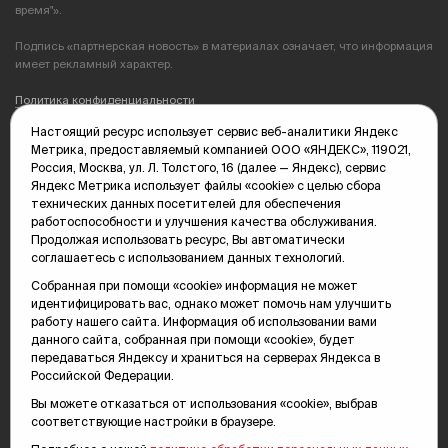
время"».
Подпись «партнерская новость» в материалах означает, что информация
имеет рекламный характер.
Политика конфиденциальности
Настоящий ресурс использует сервис веб-аналитики Яндекс
Редакция: 625035, Тюмень, пр. Геологоразведчиков, 28А
Метрика, предоставляемый компанией ООО «ЯНДЕКС», 119021,
(3452) 68-89-05
Россия, Москва, ул. Л. Толстого, 16 (далее — Яндекс), сервис
edit@vsluh.ru
Яндекс Метрика использует файлы «cookie» с целью сбора
технических данных посетителей для обеспечения
Главный редактор: Панкина Т.Ю.
работоспособности и улучшения качества обслуживания.
kika@vsluh.ru
Продолжая использовать ресурс, Вы автоматически
соглашаетесь с использованием данных технологий.
По вопросам рекламы:
(3452) 68-89-78
Собранная при помощи «cookie» информация не может
kotovaev@sibinformburo.ru
идентифицировать вас, однако может помочь нам улучшить
mim@vsluh.ru
работу нашего сайта. Информация об использовании вами
данного сайта, собранная при помощи «cookie», будет
передаваться Яндексу и храниться на серверах Яндекса в
Российской Федерации.
Вы можете отказаться от использования «cookie», выбрав
соответствующие настройки в браузере.