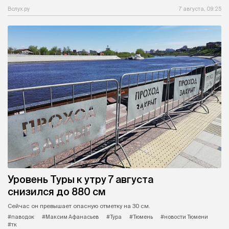
Вслух.ру
7 августа, 09:25
Уровень Туры к утру 7 августа
снизился до 880 см
Сейчас он превышает опасную отметку на 30 см.
#паводок
#Максим Афанасьев
#Тура
#Тюмень
#новости Тюмени
#тк