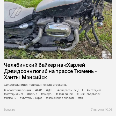
Челябинский байкер на «Харлей
Дэвидсон» погиб на трассе Тюмень -
Ханты-Мансийск
Свидетельницей трагедии стала его жена.
#Госавтоинспекция
#ГАИ
#ДТП
#смертельное ДТП
#мотоцикл
#мотоциклист
#погиб
#смерть
#Челябинск
#Нижневартовск
#Тюмень
#Уватский округ
#Тюменская область
#тк
Вслух.ру
7 августа, 10:08