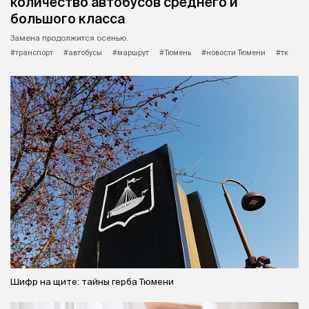
количество автобусов среднего и
большого класса
Замена продолжится осенью.
#транспорт
#автобусы
#маршрут
#Тюмень
#новости Тюмени
#тк
Шифр на щите: тайны герба Тюмени