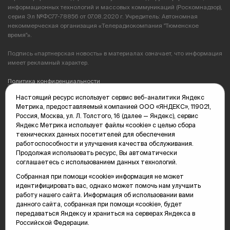
информационных технологий и массовых коммуникаций (Роскомнадзор),
серия Эл №ФС77-78856 от 07.08.2020 г. Учредитель: Автономная
некоммерческая организация «Телерадиокомпания "Тюменское
время"».
Подпись «партнерская новость» в материалах означает, что информация
имеет рекламный характер.
Политика конфиденциальности
Настоящий ресурс использует сервис веб-аналитики Яндекс
Редакция: 625035, Тюмень, пр. Геологоразведчиков, 28А
Метрика, предоставляемый компанией ООО «ЯНДЕКС», 119021,
(3452) 68-89-05
Россия, Москва, ул. Л. Толстого, 16 (далее — Яндекс), сервис
edit@vsluh.ru
Яндекс Метрика использует файлы «cookie» с целью сбора
технических данных посетителей для обеспечения
Главный редактор: Панкина Т.Ю.
работоспособности и улучшения качества обслуживания.
kika@vsluh.ru
Продолжая использовать ресурс, Вы автоматически
соглашаетесь с использованием данных технологий.
По вопросам рекламы:
(3452) 68-89-78
Собранная при помощи «cookie» информация не может
kotovaev@sibinformburo.ru
идентифицировать вас, однако может помочь нам улучшить
mim@vsluh.ru
работу нашего сайта. Информация об использовании вами
данного сайта, собранная при помощи «cookie», будет
передаваться Яндексу и храниться на серверах Яндекса в
Российской Федерации.