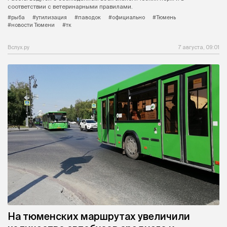
соответствии с ветеринарными правилами.
#рыба
#утилизация
#паводок
#официально
#Тюмень
#новости Тюмени
#тк
Вслух.ру
7 августа, 09:01
На тюменских маршрутах увеличили