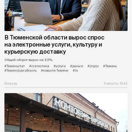
В Тюменской области вырос спрос
на электронные услуги, культуру и
курьерскую доставку
Общий оборот вырос на 3,5%.
#Тюменьстат
#статистика
#услуги
#деньги
#спрос
#Тюмень
#Тюменская область
#новости Тюмени
#тк
Вслух.ру
9 августа, 15:42