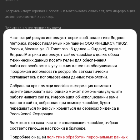
Подпись «партнерская новость» в материалах означает, что информация
имеет рекламный характер.
Политика конфиденциальности
Настоящий ресурс использует сервис веб-аналитики Яндекс
Редакция: 625035, Тюмень, пр. Геологоразведчиков, 28А
Метрика, предоставляемый компанией ООО «ЯНДЕКС», 119021,
(3452) 68-89-05
Россия, Москва, ул. Л. Толстого, 16 (далее — Яндекс), сервис
edit@vsluh.ru
Яндекс Метрика использует файлы «cookie» с целью сбора
технических данных посетителей для обеспечения
Главный редактор: Панкина Т.Ю.
работоспособности и улучшения качества обслуживания.
kika@vsluh.ru
Продолжая использовать ресурс, Вы автоматически
соглашаетесь с использованием данных технологий.
По вопросам рекламы:
(3452) 68-89-78
Собранная при помощи «cookie» информация не может
kotovaev@sibinformburo.ru
идентифицировать вас, однако может помочь нам улучшить
mim@vsluh.ru
работу нашего сайта. Информация об использовании вами
данного сайта, собранная при помощи «cookie», будет
передаваться Яндексу и храниться на серверах Яндекса в
Российской Федерации.
Вы можете отказаться от использования «cookie», выбрав
соответствующие настройки в браузере.
Подробнее о нашей
политике обработки персональных данных
.