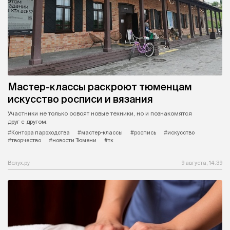
Мастер-классы раскроют тюменцам
искусство росписи и вязания
Участники не только освоят новые техники, но и познакомятся
друг с другом.
#Контора пароходства
#мастер-классы
#роспись
#искусство
#творчество
#новости Тюмени
#тк
Вслух.ру
9 августа, 14:39