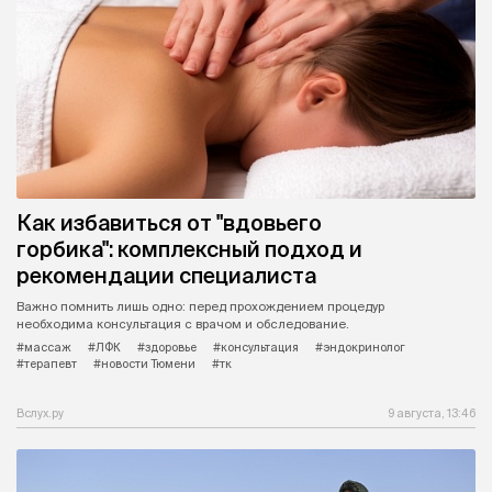
Как избавиться от "вдовьего
горбика": комплексный подход и
рекомендации специалиста
Важно помнить лишь одно: перед прохождением процедур
необходима консультация с врачом и обследование.
#массаж
#ЛФК
#здоровье
#консультация
#эндокринолог
#терапевт
#новости Тюмени
#тк
Вслух.ру
9 августа, 13:46