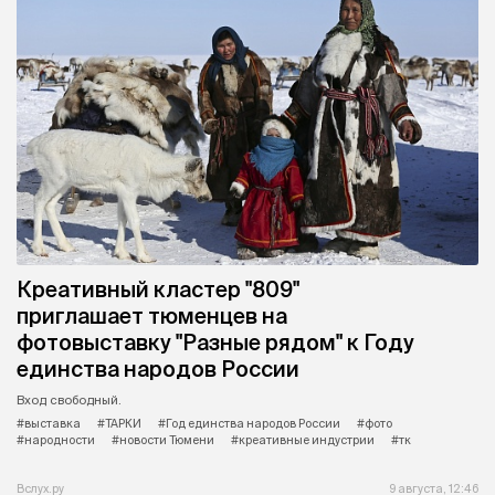
Креативный кластер "809"
приглашает тюменцев на
фотовыставку "Разные рядом" к Году
единства народов России
Вход свободный.
#выставка
#ТАРКИ
#Год единства народов России
#фото
#народности
#новости Тюмени
#креативные индустрии
#тк
Вслух.ру
9 августа, 12:46