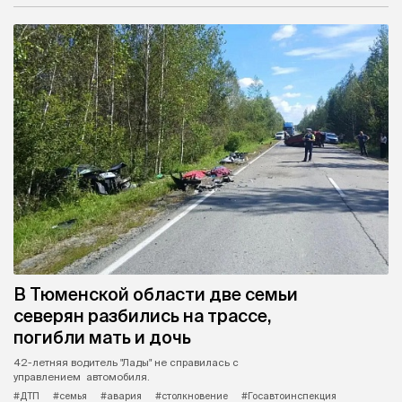
В Тюменской области две семьи
северян разбились на трассе,
погибли мать и дочь
42-летняя водитель "Лады" не справилась с
управлением автомобиля.
#ДТП
#семья
#авария
#столкновение
#Госавтоинспекция