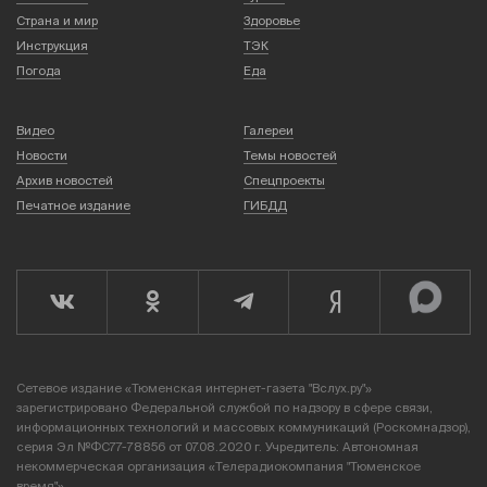
Страна и мир
Здоровье
Инструкция
ТЭК
Погода
Еда
Видео
Галереи
Новости
Темы новостей
Архив новостей
Спецпроекты
Печатное издание
ГИБДД
Сетевое издание «Тюменская интернет-газета "Вслух.ру"»
зарегистрировано Федеральной службой по надзору в сфере связи,
информационных технологий и массовых коммуникаций (Роскомнадзор),
серия Эл №ФС77-78856 от 07.08.2020 г. Учредитель: Автономная
некоммерческая организация «Телерадиокомпания "Тюменское
время"».