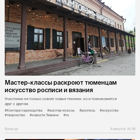
Мастер-классы раскроют тюменцам
искусство росписи и вязания
Участники не только освоят новые техники, но и познакомятся
друг с другом.
#Контора пароходства
#мастер-классы
#роспись
#искусство
#творчество
#новости Тюмени
#тк
Вслух.ру
9 августа, 14:39