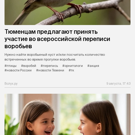
Тюменцам предлагают принять
участие во всероссийской переписи
воробьев
Нужно найти воробьиный куст и/или посчитать количество
встреченных во время прогулки воробьев.
#птицы
#воробей
#перепись
#орнитологи
#акция
#новости России
#новости Тюмени
#тк
Вслух.ру
9 августа, 17:43