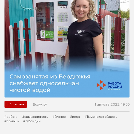
Вслух.ру
1 августа 2022, 19:50
общество
#работа
#самозанятость
#бизнес
#вода
#Тюменская область
#помощь
#субсидии