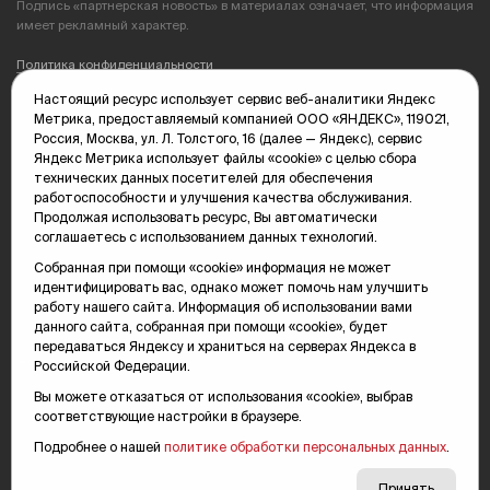
Подпись «партнерская новость» в материалах означает, что информация
имеет рекламный характер.
Политика конфиденциальности
Настоящий ресурс использует сервис веб-аналитики Яндекс
Редакция: 625035, Тюмень, пр. Геологоразведчиков, 28А
Метрика, предоставляемый компанией ООО «ЯНДЕКС», 119021,
(3452) 68-89-05
Россия, Москва, ул. Л. Толстого, 16 (далее — Яндекс), сервис
edit@vsluh.ru
Яндекс Метрика использует файлы «cookie» с целью сбора
технических данных посетителей для обеспечения
Главный редактор: Панкина Т.Ю.
работоспособности и улучшения качества обслуживания.
kika@vsluh.ru
Продолжая использовать ресурс, Вы автоматически
соглашаетесь с использованием данных технологий.
По вопросам рекламы:
(3452) 68-89-78
Собранная при помощи «cookie» информация не может
kotovaev@sibinformburo.ru
идентифицировать вас, однако может помочь нам улучшить
mim@vsluh.ru
работу нашего сайта. Информация об использовании вами
данного сайта, собранная при помощи «cookie», будет
передаваться Яндексу и храниться на серверах Яндекса в
Российской Федерации.
Вы можете отказаться от использования «cookie», выбрав
соответствующие настройки в браузере.
Подробнее о нашей
политике обработки персональных данных
.
© 2000-2026 Тюменская интернет-газета «Вслух.ру»
16+
Карта сайта
Принять