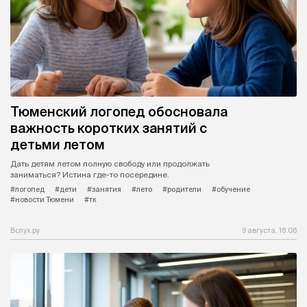
Тюменский логопед обосновала
важность коротких занятий с
детьми летом
Дать детям летом полную свободу или продолжать
заниматься? Истина где-то посередине.
#логопед
#дети
#занятия
#лето
#родители
#обучение
#новости Тюмени
#тк
Вслух.ру
9 августа, 16:06