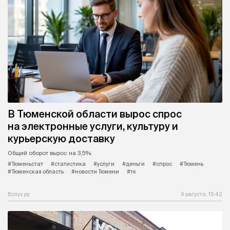
В Тюменской области вырос спрос
на электронные услуги, культуру и
курьерскую доставку
Общий оборот вырос на 3,5%.
#Тюменьстат
#статистика
#услуги
#деньги
#спрос
#Тюмень
#Тюменская область
#новости Тюмени
#тк
Вслух.ру
9 августа, 15:42