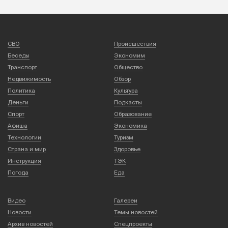
СВО
Происшествия
Беседы
Экономим
Транспорт
Общество
Недвижимость
Обзор
Политика
Культура
Деньги
Подкасты
Спорт
Образование
Афиша
Экономика
Технологии
Туризм
Страна и мир
Здоровье
Инструкция
ТЭК
Погода
Еда
Видео
Галереи
Новости
Темы новостей
Архив новостей
Спецпроекты