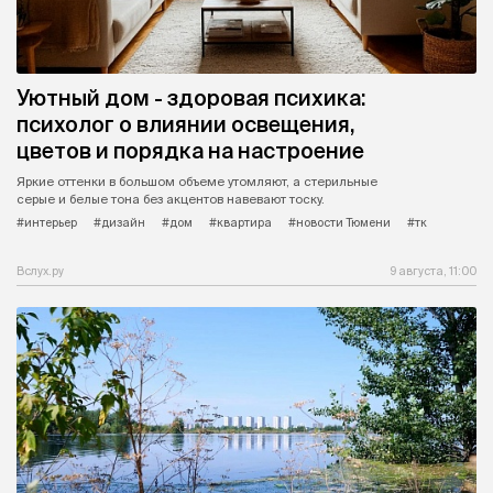
Уютный дом - здоровая психика:
психолог о влиянии освещения,
цветов и порядка на настроение
Яркие оттенки в большом объеме утомляют, а стерильные
серые и белые тона без акцентов навевают тоску.
#интерьер
#дизайн
#дом
#квартира
#новости Тюмени
#тк
Вслух.ру
9 августа, 11:00