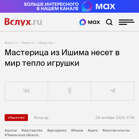
Вслух.ru
Новости
Общество
Мастерица из Ишима несет в
мир тепло игрушки
Вслух.ру
29 октября 2023, 17:59
общество
#шитье
#мастерство
#рукоделие
#Ишим
#дети
#мастер-классы
#Тюменская область