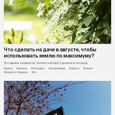
Что сделать на даче в августе, чтобы
использовать землю по максимуму?
Это время сидератов, зелени и второго урожая в теплице.
#дача
#зелень
#посадки
#агрономия
#август
#сезон
#новости Тюмени
#тк