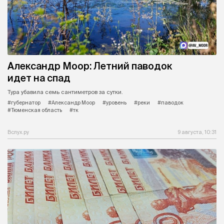
Александр Моор: Летний паводок
идет на спад
Тура убавила семь сантиметров за сутки.
#губернатор
#Александр Моор
#уровень
#реки
#паводок
#Тюменская область
#тк
Вслух.ру
9 августа, 10:31