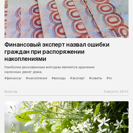
Финансовый эксперт назвал ошибки
граждан при распоряжении
накоплениями
Наиболее рискованным методом является хранение
наличных денег дома.
#финансы
#накопления
#вклады
#эксперт
#советы
#тк
Вслух.ру
9 августа, 09:42