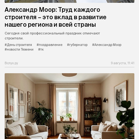
Александр Моор: Труд каждого
строителя – это вклад в развитие
нашего региона и всей страны
Сегодня свой профессиональный праздник отмечают
строители.
#День строителя
#поздравление
#губернатор
#Александр Моор
#новости Тюмени
#тк
Вслух.ру
9 августа, 11:41