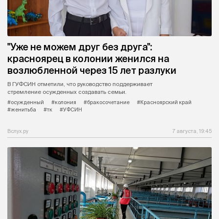
"Уже не можем друг без друга":
красноярец в колонии женился на
возлюбленной через 15 лет разлуки
В ГУФСИН отметили, что руководство поддерживает
стремление осужденных создавать семьи.
#осужденный
#колония
#бракосочетание
#Красноярский край
#женитьба
#тк
#УФСИН
Вслух.ру
7 августа, 19:45