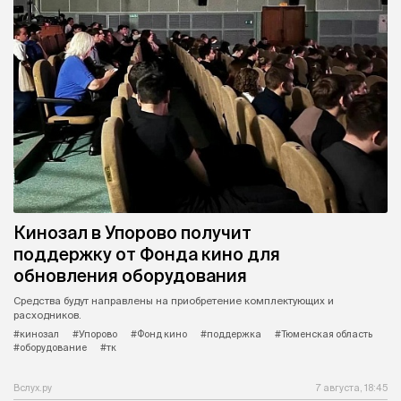
Кинозал в Упорово получит
поддержку от Фонда кино для
обновления оборудования
Средства будут направлены на приобретение комплектующих и
расходников.
#кинозал
#Упорово
#Фонд кино
#поддержка
#Тюменская область
#оборудование
#тк
Вслух.ру
7 августа, 18:45