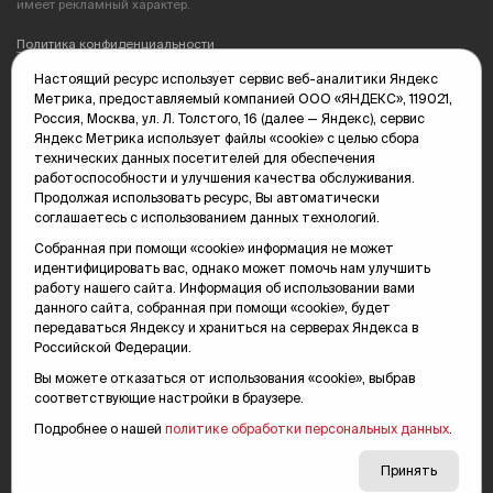
имеет рекламный характер.
Политика конфиденциальности
Настоящий ресурс использует сервис веб-аналитики Яндекс
Редакция: 625035, Тюмень, пр. Геологоразведчиков, 28А
Метрика, предоставляемый компанией ООО «ЯНДЕКС», 119021,
(3452) 68-89-05
Россия, Москва, ул. Л. Толстого, 16 (далее — Яндекс), сервис
edit@vsluh.ru
Яндекс Метрика использует файлы «cookie» с целью сбора
технических данных посетителей для обеспечения
Главный редактор: Панкина Т.Ю.
работоспособности и улучшения качества обслуживания.
kika@vsluh.ru
Продолжая использовать ресурс, Вы автоматически
соглашаетесь с использованием данных технологий.
По вопросам рекламы:
(3452) 68-89-78
Собранная при помощи «cookie» информация не может
kotovaev@sibinformburo.ru
идентифицировать вас, однако может помочь нам улучшить
mim@vsluh.ru
работу нашего сайта. Информация об использовании вами
данного сайта, собранная при помощи «cookie», будет
передаваться Яндексу и храниться на серверах Яндекса в
Российской Федерации.
Вы можете отказаться от использования «cookie», выбрав
соответствующие настройки в браузере.
Подробнее о нашей
политике обработки персональных данных
.
© 2000-2026 Тюменская интернет-газета «Вслух.ру»
16+
Карта сайта
Принять