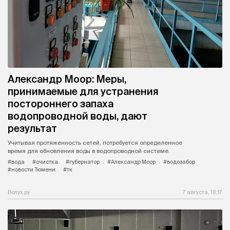
Александр Моор: Меры,
принимаемые для устранения
постороннего запаха
водопроводной воды, дают
результат
Учитывая протяженность сетей, потребуется определенное
время для обновления воды в водопроводной системе.
#вода
#очистка
#губернатор
#Александр Моор
#водозабор
#новости Тюмени
#тк
Вслух.ру
7 августа, 19:17