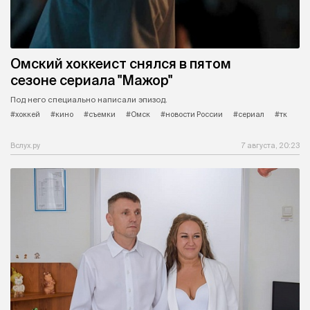
Омский хоккеист снялся в пятом
сезоне сериала "Мажор"
Под него специально написали эпизод.
#хоккей
#кино
#съемки
#Омск
#новости России
#сериал
#тк
Вслух.ру
7 августа, 20:23