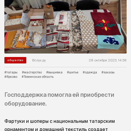
Вслух.ру
28 октября 2023, 14:58
общество
#татары
#мастерство
#вышивка
#шитье
#одежда
#заказы
#Ярково
#Тюменская область
Господдержка помогла ей приобрести
оборудование.
Фартуки и шоперы с национальным татарским
орнаментом и домашний текстиль создает