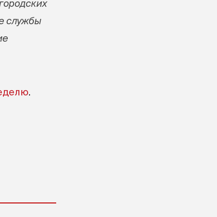
 городских
е службы
ие
еделю
.