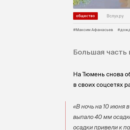
Вслух.ру
общество
#Максим Афанасьев
#дож
Большая часть 
На Тюмень снова о
в своих соцсетях р
«В ночь на 10 июня 
выпало 40 мм осадк
осадки привели к п