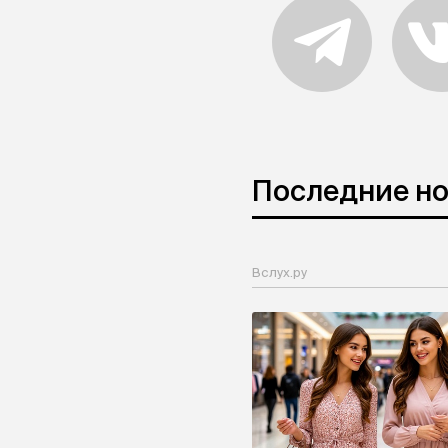
Последние н
Вслух.ру