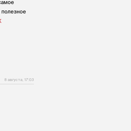
самое
е полезное
X
8 августа, 17:03