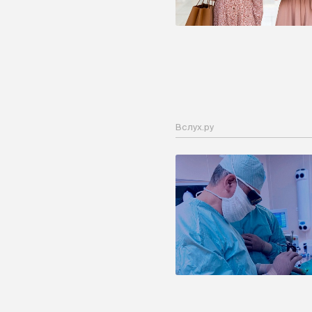
Вслух.ру