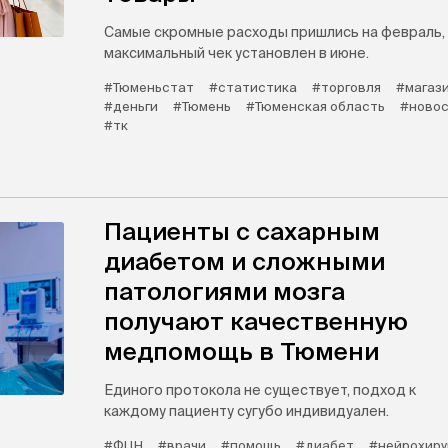
Самые скромные расходы пришлись на февраль,
максимальный чек установлен в июне.
#Тюменьстат
#статистика
#торговля
#магаз
#деньги
#Тюмень
#Тюменская область
#новос
#тк
Пациенты с сахарным
диабетом и сложными
патологиями мозга
получают качественную
медпомощь в Тюмени
Единого протокола не существует, подход к
каждому пациенту сугубо индивидуален.
#ФЦН
#врачи
#помощь
#диабет
#нейрохиру