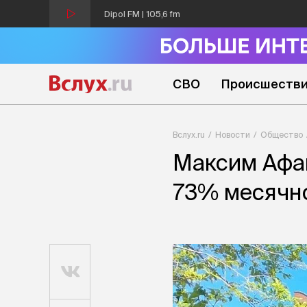
Dipol FM | 105,6 fm
СВО
Происшеств
Вслух.ru
Новости
Общество
Максим Афан
73% месячн