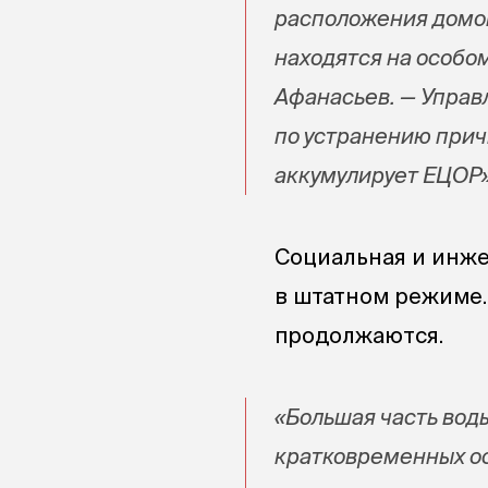
расположения домов
находятся на особо
Афанасьев. — Упра
по устранению прич
аккумулирует ЕЦОР»
Социальная и инже
в штатном режиме.
продолжаются.
«Большая часть вод
кратковременных ос