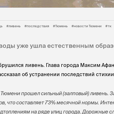
дь
#ливень
#последствия
#Тюмень
#новости Тюмени
#тк
воды уже ушла естественным образ
брушился ливень. Глава города Максим Афа
ассказал об устранении последствий стихии
в Тюмени прошел сильный (залповый) ливень. З
ов, что составляет 73% месячной нормы. Инт
одтоплениям на ряде улиц города. Дорожные 