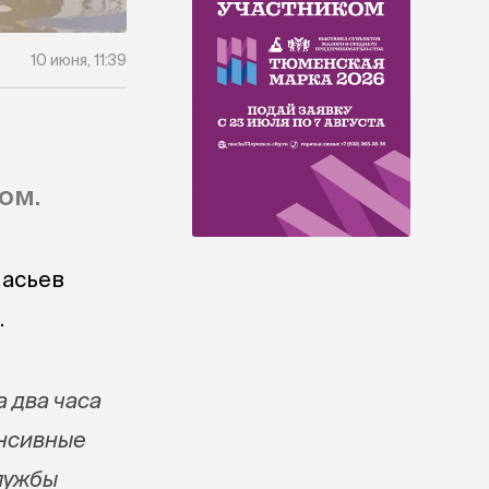
10 июня, 11:39
ом.
насьев
.
а два часа
енсивные
службы