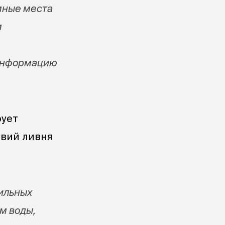
мные места
м
 Информацию
рует
твий ливня
сильных
м воды,