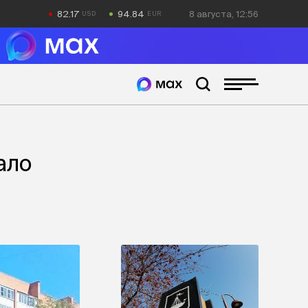
82.17
94.84
8 августа, 12:56
ало