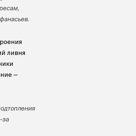
дресам,
Афанасьев.
троения
ий ливня
ники
ание —
подтопления
-за