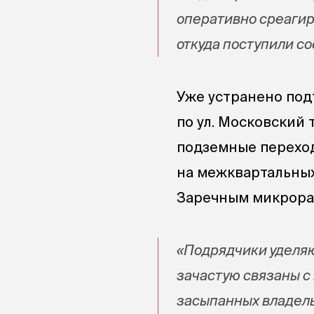
оперативно среагир
откуда поступили с
Уже устранено под
по ул. Московский 
подземные переход
на межквартальных
Заречным микрора
«Подрядчики уделяю
зачастую связаны с
засыпанных владель