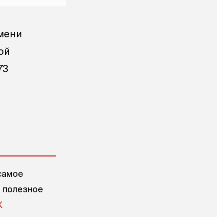
юмени
ой
73
самое
е полезное
X