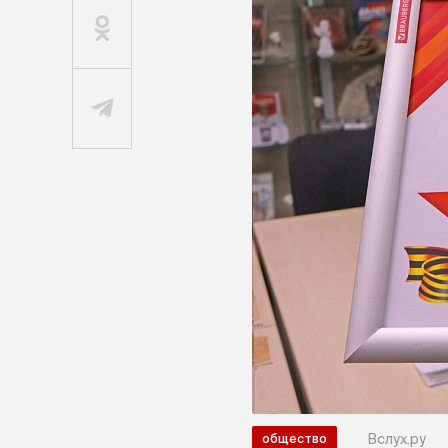
Вслух.ру
общество