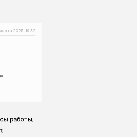
марта 2025, 19:32
».
асы работы,
,