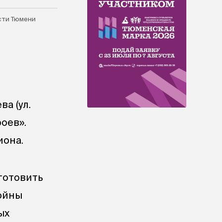
сти Тюмени
а (ул.
роев».
иона.
готовить
ойны
ых