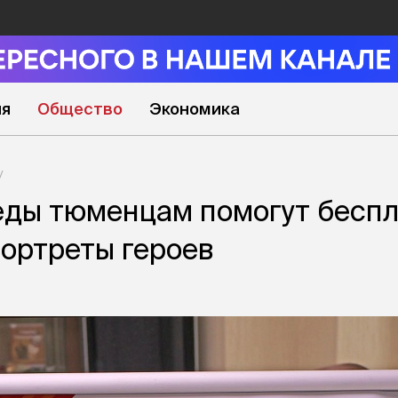
ия
Общество
Экономика
еды тюменцам помогут бесп
портреты героев