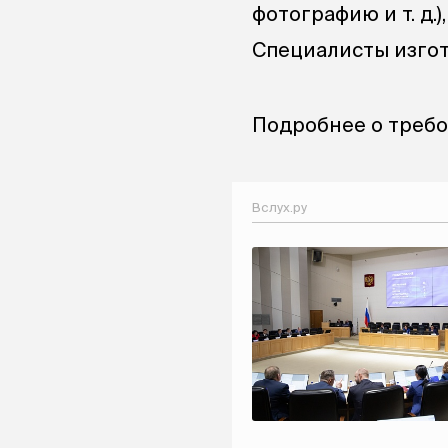
фотографию
и т. д.
)
Специалисты изгото
Подробнее о требо
Вслух.ру