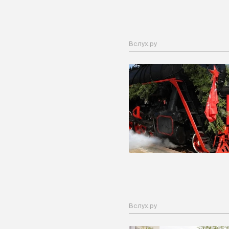
Вслух.ру
Вслух.ру