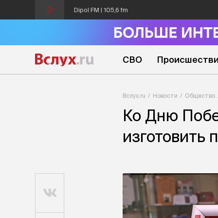
Dipol FM | 105,6 fm
СВО
Происшеств
Вслух.ru
Новости
Общество
Ко Дню Поб
изготовить 