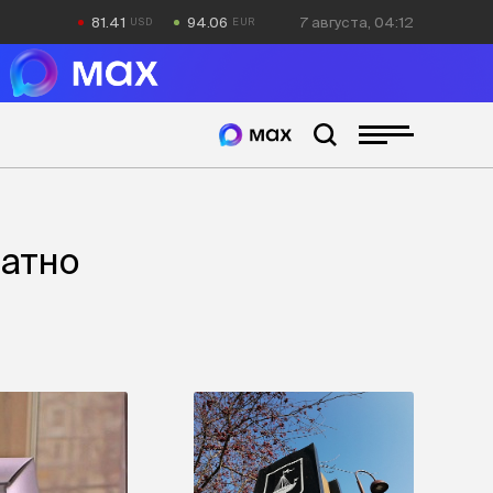
81.41
94.06
7 августа, 04:12
латно