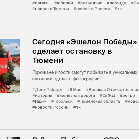
#память
#юбилей
#разведчик
#легенда
#Тю
#новости Тюмени
#новости России
#тк
Сегодня «Эшелон Победы»
сделает остановку в
Тюмени
Горожане и гости смогут побывать в уникальных
вагонах и сделать фотографии.
#День Победы
#9 Мая
#Великая Отечественная
#история
#железная дорога
#СвЖД
#ретро
#Ишим
#Тобольск
#Тюменская область
#ново
#новости России
#тк