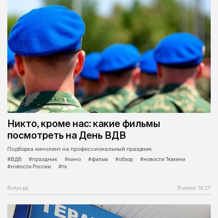
Никто, кроме нас: какие фильмы
посмотреть на День ВДВ
Подборка кинолент на профессиональный праздник.
#ВДВ
#праздник
#кино
#фильм
#обзор
#новости Тюмени
#новости России
#тк
Вслух.ру
31 июля, 16:27