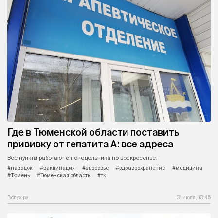
Где в Тюменской области поставить
прививку от гепатита А: все адреса
Все пункты работают с понедельника по воскресенье.
#паводок
#вакцинация
#здоровье
#здравоохранение
#медицина
#Тюмень
#Тюменская область
#тк
Вслух.ру
31 июля, 13:45