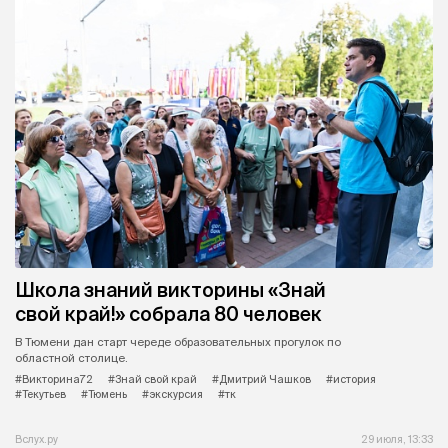
Школа знаний викторины «Знай
свой край!» собрала 80 человек
В Тюмени дан старт череде образовательных прогулок по
областной столице.
#Викторина72
#Знай свой край
#Дмитрий Чашков
#история
#Текутьев
#Тюмень
#экскурсия
#тк
Вслух.ру
29 июля, 13:33