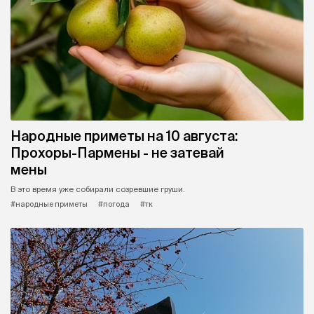
Народные приметы на 10 августа:
Прохоры-Пармены - не затевай
мены
В это время уже собирали созревшие груши.
#народные приметы
#погода
#тк