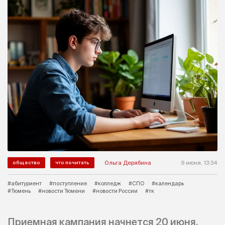
Ольга Дерябина
9 июня, 13:34
общество
что почитать
#абитуриент
#поступление
#колледж
#СПО
#календарь
#Тюмень
#новости Тюмени
#новости России
#тк
Приемная кампания начнется 20 июня.