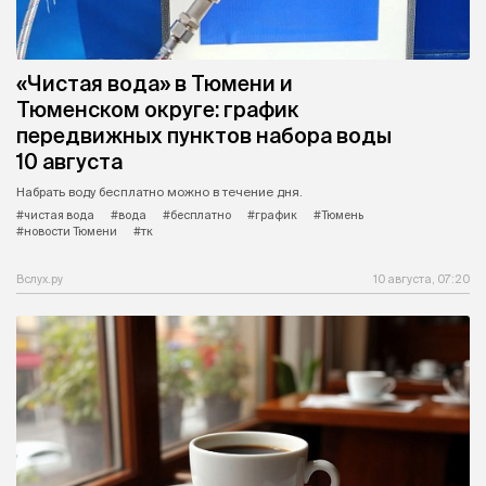
«Чистая вода» в Тюмени и
Тюменском округе: график
передвижных пунктов набора воды
10 августа
Набрать воду бесплатно можно в течение дня.
#чистая вода
#вода
#бесплатно
#график
#Тюмень
#новости Тюмени
#тк
Вслух.ру
10 августа, 07:20