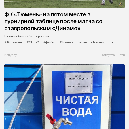
ФК «Тюмень» на пятом месте в
турнирной таблице после матча со
ставропольским «Динамо»
В матче был забит один гол.
#ФК Тюмень
#ФНЛ-2
#футбол
#Тюмень
#новости Тюмени
#тк
Вслух.ру
10 августа, 07:28