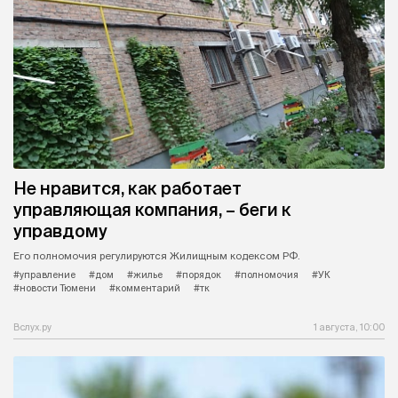
Не нравится, как работает
управляющая компания, – беги к
управдому
Его полномочия регулируются Жилищным кодексом РФ.
#управление
#дом
#жилье
#порядок
#полномочия
#УК
#новости Тюмени
#комментарий
#тк
Вслух.ру
1 августа, 10:00