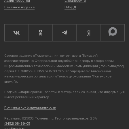
Архив новостей
Спецпроекты
Печатное издание
ГИБДД
Сетевое издание «Тюменская интернет-газета "Вслух.ру"»
зарегистрировано Федеральной службой по надзору в сфере связи,
информационных технологий и массовых коммуникаций (Роскомнадзор),
серия Эл №ФС77-78856 от 07.08.2020 г. Учредитель: Автономная
некоммерческая организация «Телерадиокомпания "Тюменское
время"».
Подпись «партнерская новость» в материалах означает, что информация
имеет рекламный характер.
Политика конфиденциальности
Редакция: 625035, Тюмень, пр. Геологоразведчиков, 28А
(3452) 68-89-05
edit@vsluh.ru