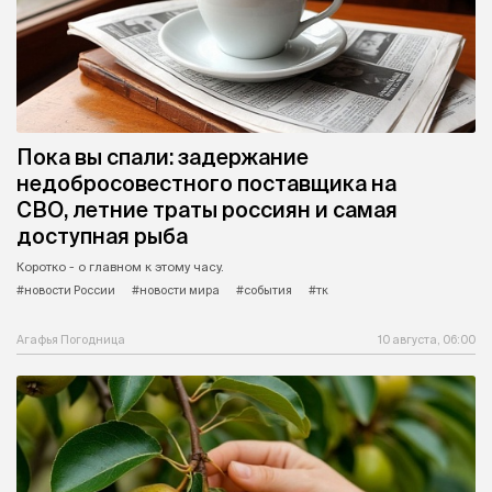
Пока вы спали: задержание
недобросовестного поставщика на
СВО, летние траты россиян и самая
доступная рыба
Коротко - о главном к этому часу.
#новости России
#новости мира
#события
#тк
Агафья Погодница
10 августа, 06:00