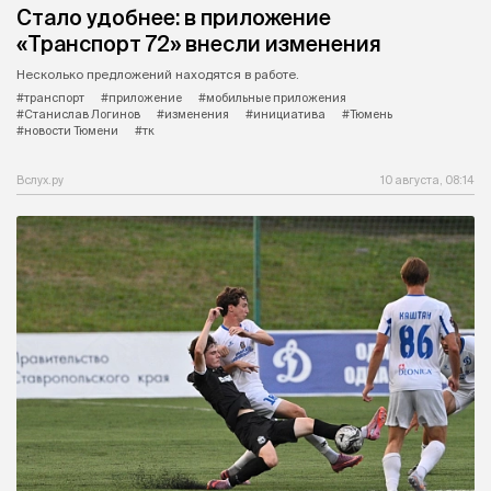
Стало удобнее: в приложение
«Транспорт 72» внесли изменения
Несколько предложений находятся в работе.
#транспорт
#приложение
#мобильные приложения
#Станислав Логинов
#изменения
#инициатива
#Тюмень
#новости Тюмени
#тк
Вслух.ру
10 августа, 08:14