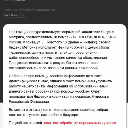
Главный редактор: Панкина Т.Ю.
kika@vsluh.ru
По вопросам рекламы:
(3452) 68-89-78
Настоящий ресурс использует сервис веб-аналитики Яндекс
kotovaev@sibinformburo.ru
Метрика, предоставляемый компанией ООО «ЯНДЕКС», 119021,
mim@vsluh.ru
Россия, Москва, ул. Л. Толстого, 16 (далее — Яндекс), сервис
Яндекс Метрика использует файлы «cookie» с целью сбора
технических данных посетителей для обеспечения
работоспособности и улучшения качества обслуживания.
Продолжая использовать ресурс, Вы автоматически
соглашаетесь с использованием данных технологий.
Собранная при помощи «cookie» информация не может
идентифицировать вас, однако может помочь нам улучшить
© 2000-2026 Тюменская интернет-газета «Вслух.ру»
16+
работу нашего сайта. Информация об использовании вами
Карта сайта
данного сайта, собранная при помощи «cookie», будет
передаваться Яндексу и храниться на серверах Яндекса в
Российской Федерации.
Вы можете отказаться от использования «cookie», выбрав
соответствующие настройки в браузере.
Подробнее о нашей
политике обработки персональных данных
.