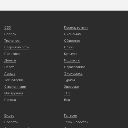
СВО
Происшествия
Беседы
Экономим
Транспорт
Общество
Недвижимость
Обзор
Политика
Культура
Деньги
Подкасты
Спорт
Образование
Афиша
Экономика
Технологии
Туризм
Страна и мир
Здоровье
Инструкция
ТЭК
Погода
Еда
Видео
Галереи
Новости
Темы новостей