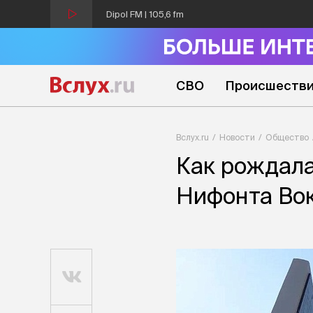
Dipol FM | 105,6 fm
СВО
Происшеств
Вслух.ru
Новости
Общество
Как рождала
Нифонта Во