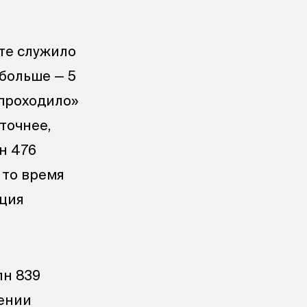
оте служило
 больше — 5
«проходило»
точнее,
н 476
 то время
еция
лн 839
чении