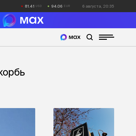
81.41
94.06
6 августа, 20:35
корбь