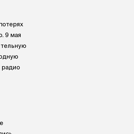
 потерях
. 9 мая
ительную
родную
у радио
е
пись