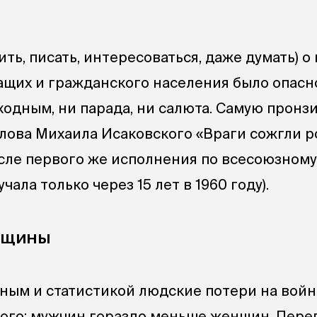
ть, писать, интересоваться, даже думать) о
щих и гражданского населения было опасно
ходным, ни парада, ни салюта. Самую пронз
слова Михаила Исаковского «Враги сожгли 
осле первого же исполнения по всесоюзном
чала только через 15 лет в 1960 году).
нщины
ым и статистикой людские потери на войн
ого: мужчин гораздо меньше женщин. Пере