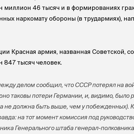
ин миллион 46 тысяч и в формированиях гр
нных наркомату обороны (в трудармиях), на
ии Красная армия, названная Советской, с
лн 847 тысяч человек.
между делом сообщил, что СССР потерял на вой
но таковы потери Германии, и, видимо, было 
а не должна быть выше, чем у побежденных). К
правда: на тот момент комиссия под руководст
ника Генерального штаба генерал-полковник