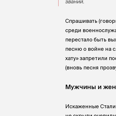
званий.
Спрашивать (говори
среди военнослужа
перестало быть вы
песню о войне на 
хату» запретили п
(вновь песня прозву
Мужчины и же
Искаженные Сталин
не скрыли очевидн