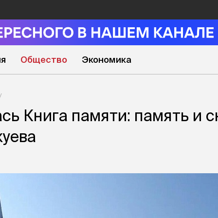
ия
Общество
Экономика
сь Книга памяти: память и с
куева