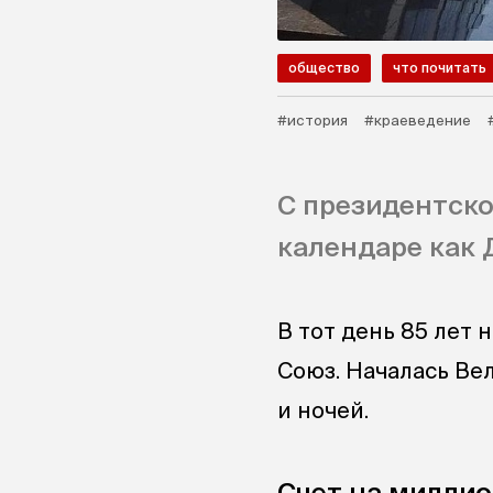
общество
что почитать
#история
#краеведение
С президентско
календаре как 
В тот день 85 лет 
Союз. Началась Ве
и ночей.
Счет на милли