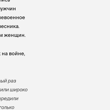
мужчин
слевоенное
весника.
ем женщин.
 на войне,
вый раз
тили широко
чредили
только