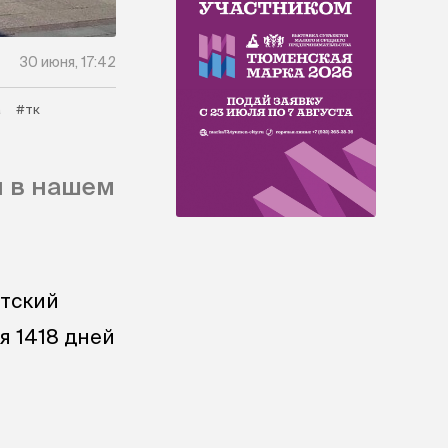
30 июня, 17:42
а
#тк
я в нашем
етский
я 1418 дней