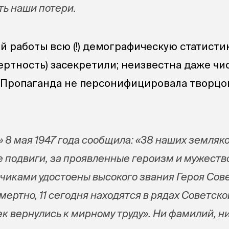
ть наши потери.
й работы всю (!) демографическую статисти
ертность) засекретили; неизвестна даже чи
 Пропаганда не персонифицировала творцо
 8 мая 1947 года сообщила: «38 наших земляк
 подвиги, за проявленные героизм и мужество
чиками удостоены высокого звания Героя Сов
смертно, 11 сегодня находятся в рядах Советск
к вернулись к мирному труду». Ни фамилий, н