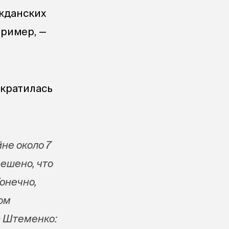
ажданских
пример, —
ократилась
не около 7
решено, что
онечно,
вом
а Штеменко: