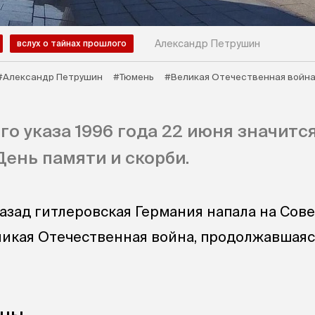
Александр Петрушин
вслух о тайнах прошлого
#Александр Петрушин
#Тюмень
#Великая Отечественная войн
го указа 1996 года 22 июня значитс
День памяти и скорби.
назад гитлеровская Германия напала на Сов
ликая Отечественная война, продолжавшаяс
оны