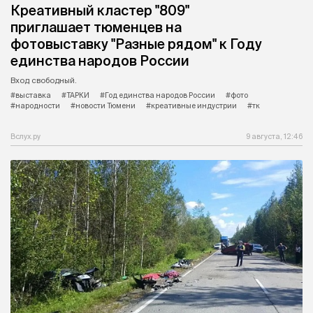
Креативный кластер "809"
приглашает тюменцев на
фотовыставку "Разные рядом" к Году
единства народов России
Вход свободный.
#выставка
#ТАРКИ
#Год единства народов России
#фото
#народности
#новости Тюмени
#креативные индустрии
#тк
Вслух.ру
9 августа, 12:46