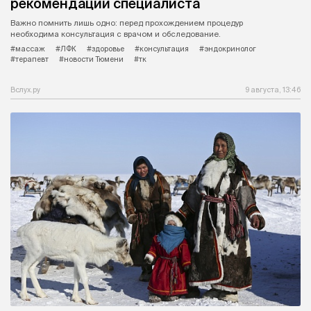
рекомендации специалиста
Важно помнить лишь одно: перед прохождением процедур
необходима консультация с врачом и обследование.
#массаж
#ЛФК
#здоровье
#консультация
#эндокринолог
#терапевт
#новости Тюмени
#тк
Вслух.ру
9 августа, 13:46