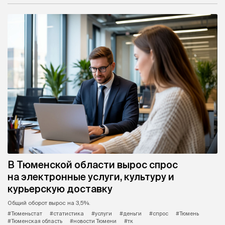
В Тюменской области вырос спрос
на электронные услуги, культуру и
курьерскую доставку
Общий оборот вырос на 3,5%.
#Тюменьстат
#статистика
#услуги
#деньги
#спрос
#Тюмень
#Тюменская область
#новости Тюмени
#тк