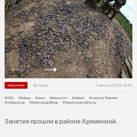
Вслух.ру
7 августа 2023, 09:52
общество
#СВО
#бойцы
#опыт
#Аванпост
#обмен
#новости Тюмени
#губернатор
#Александр Моор
#Тюменская область
Занятия прошли в районе Кременной.