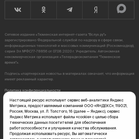
Сетевое издание «Тюменская интернет-газета "Вслух.ру"»
зарегистрировано Федеральной службой по надзору в сфере связи,
информационных технологий и массовых коммуникаций (Роскомнадзор),
серия Эл №ФС77-78856 от 07.08.2020 г. Учредитель: Автономная
некоммерческая организация «Телерадиокомпания "Тюменское
время"».
Подпись «партнерская новость» в материалах означает, что информация
имеет рекламный характер.
Политика конфиденциальности
Настоящий ресурс использует сервис веб-аналитики Яндекс
Редакция: 625035, Тюмень, пр. Геологоразведчиков, 28А
Метрика, предоставляемый компанией ООО «ЯНДЕКС», 119021,
(3452) 68-89-05
Россия, Москва, ул. Л. Толстого, 16 (далее — Яндекс), сервис
edit@vsluh.ru
Яндекс Метрика использует файлы «cookie» с целью сбора
технических данных посетителей для обеспечения
Главный редактор: Панкина Т.Ю.
работоспособности и улучшения качества обслуживания.
kika@vsluh.ru
Продолжая использовать ресурс, Вы автоматически