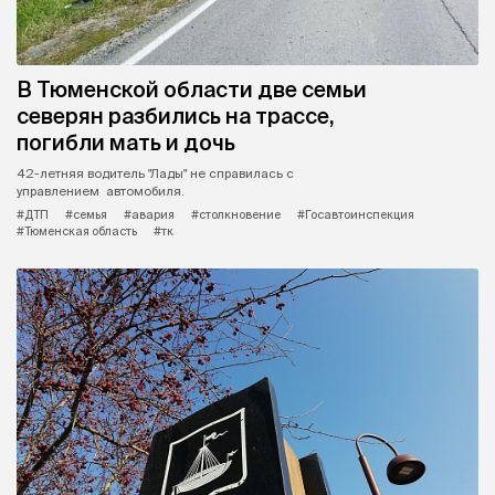
В Тюменской области две семьи
северян разбились на трассе,
погибли мать и дочь
42-летняя водитель "Лады" не справилась с
управлением автомобиля.
#ДТП
#семья
#авария
#столкновение
#Госавтоинспекция
#Тюменская область
#тк