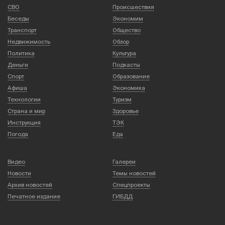
СВО
Происшествия
Беседы
Экономим
Транспорт
Общество
Недвижимость
Обзор
Политика
Культура
Деньги
Подкасты
Спорт
Образование
Афиша
Экономика
Технологии
Туризм
Страна и мир
Здоровье
Инструкция
ТЭК
Погода
Еда
Видео
Галереи
Новости
Темы новостей
Архив новостей
Спецпроекты
Печатное издание
ГИБДД