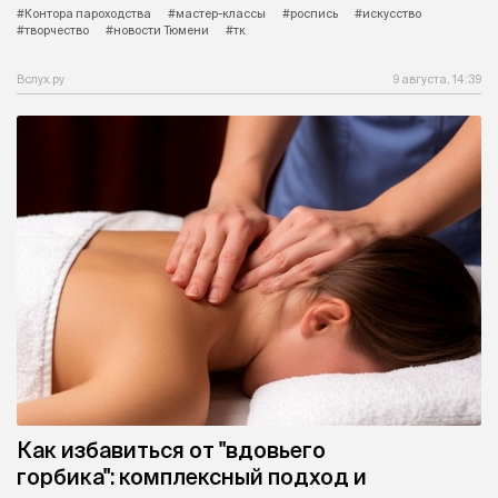
#Контора пароходства
#мастер-классы
#роспись
#искусство
#творчество
#новости Тюмени
#тк
Вслух.ру
9 августа, 14:39
Как избавиться от "вдовьего
горбика": комплексный подход и