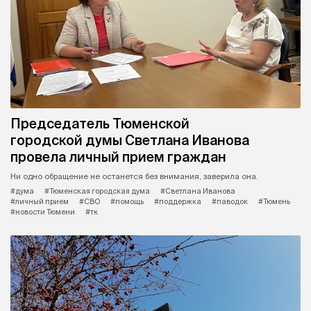
Председатель Тюменской
городской думы Светлана Иванова
провела личный прием граждан
Ни одно обращение не останется без внимания, заверила она.
#дума
#Тюменская городская дума
#Светлана Иванова
#личный прием
#СВО
#помощь
#поддержка
#паводок
#Тюмень
#новости Тюмени
#тк