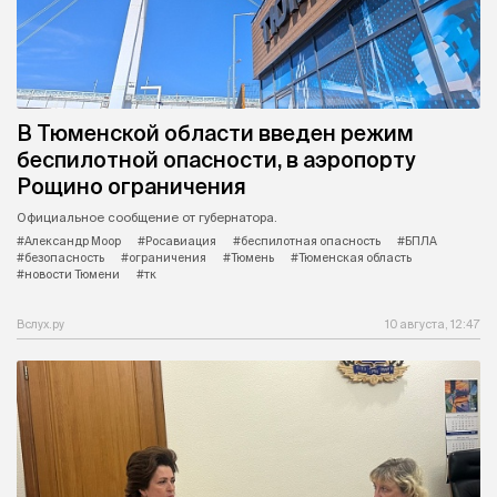
В Тюменской области введен режим
беспилотной опасности, в аэропорту
Рощино ограничения
Официальное сообщение от губернатора.
#Александр Моор
#Росавиация
#беспилотная опасность
#БПЛА
#безопасность
#ограничения
#Тюмень
#Тюменская область
#новости Тюмени
#тк
Вслух.ру
10 августа, 12:47