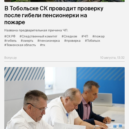
В Тобольске СК проводит проверку
после гибели пенсионерки на
пожаре
Названа предварительная причина ЧП.
#СК РФ
#Следственный комитет
#Следком
#ЧП
#пожар
#гибель
#смерть
#пенсионерка
#проверка
#Тобольск
#Тюменская область
#тк
Вслух.ру
10 августа, 13:32