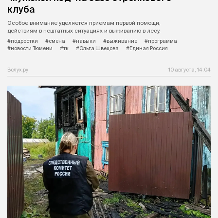
клуба
Особое внимание уделяется приемам первой помощи,
действиям в нештатных ситуациях и выживанию в лесу.
#подростки
#смена
#навыки
#выживание
#программа
#новости Тюмени
#тк
#Ольга Швецова
#Единая Россия
Вслух.ру
10 августа, 14:04