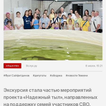
Вслух.ру
8 июля, 15:21
общество
#Фуат Сайфитдинов
#депутаты
#облдума
#новости Тюмени
Экскурсия стала частью мероприятий
проекта «Надежный тыл», направленных
на поддержку семей участников СВО.