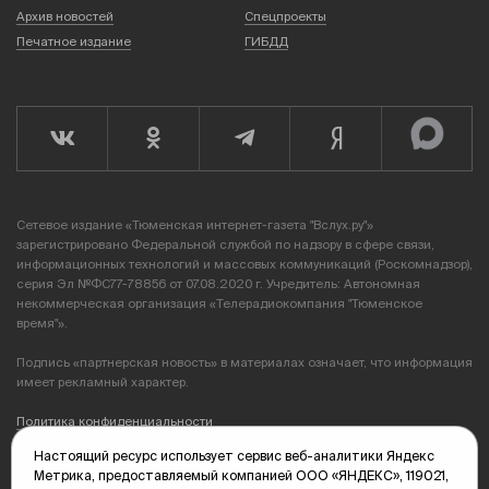
Архив новостей
Спецпроекты
Печатное издание
ГИБДД
Сетевое издание «Тюменская интернет-газета "Вслух.ру"»
зарегистрировано Федеральной службой по надзору в сфере связи,
информационных технологий и массовых коммуникаций (Роскомнадзор),
серия Эл №ФС77-78856 от 07.08.2020 г. Учредитель: Автономная
некоммерческая организация «Телерадиокомпания "Тюменское
время"».
Подпись «партнерская новость» в материалах означает, что информация
имеет рекламный характер.
Политика конфиденциальности
Настоящий ресурс использует сервис веб-аналитики Яндекс
Редакция: 625035, Тюмень, пр. Геологоразведчиков, 28А
Метрика, предоставляемый компанией ООО «ЯНДЕКС», 119021,
(3452) 68-89-05