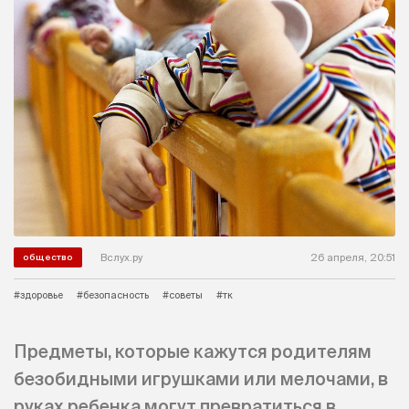
Вслух.ру
26 апреля, 20:51
общество
#здоровье
#безопасность
#советы
#тк
Предметы, которые кажутся родителям
безобидными игрушками или мелочами, в
руках ребенка могут превратиться в