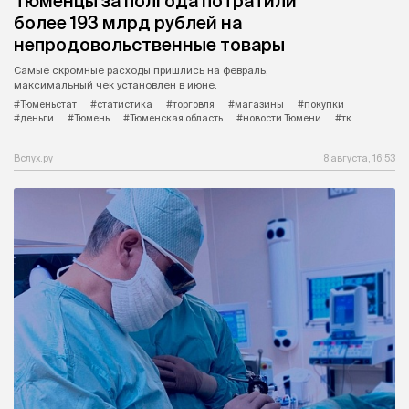
Тюменцы за полгода потратили
более 193 млрд рублей на
непродовольственные товары
Самые скромные расходы пришлись на февраль,
максимальный чек установлен в июне.
#Тюменьстат
#статистика
#торговля
#магазины
#покупки
#деньги
#Тюмень
#Тюменская область
#новости Тюмени
#тк
Вслух.ру
8 августа, 16:53