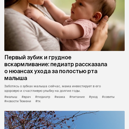
Первый зубик и грудное
вскармливание: педиатр рассказала
о нюансах ухода за полостью рта
малыша
Заботясь о зубках малыша сейчас, мама инвестирует в его
здоровую и счастливую улыбку на долгие годы.
#малыш
#врач
#педиатр
#мама
#питание
#уход
#советы
#новости Тюмени
#тк