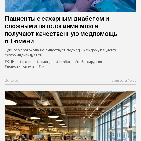
Пациенты с сахарным диабетом и
сложными патологиями мозга
получают качественную медпомощь
в Тюмени
Единого протокола не существует, подход к каждому пациенту
сугубо индивидуален.
#ФЦН
#врачи
#помощь
#диабет
#нейрохирургия
#новости Тюмени
#тк
Вслух.ру
8 августа, 15:58