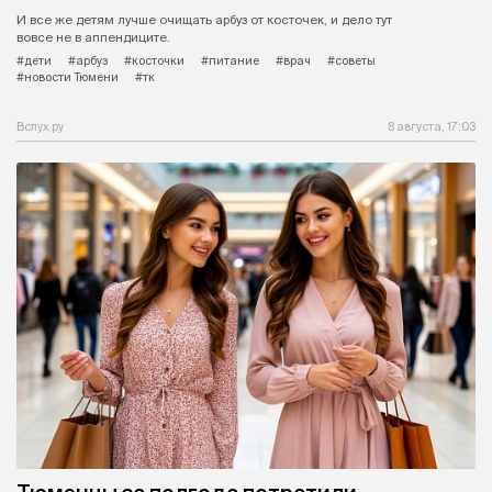
И все же детям лучше очищать арбуз от косточек, и дело тут
вовсе не в аппендиците.
#дети
#арбуз
#косточки
#питание
#врач
#советы
#новости Тюмени
#тк
Вслух.ру
8 августа, 17:03