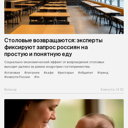
Столовые возвращаются: эксперты
фиксируют запрос россиян на
простую и понятную еду
Социально-экономический эффект от возрождения столовых
выходит далеко за рамки индустрии гостеприимства.
#столовая
#питание
#кафе
#ресторан
#общепит
#тренд
#новости России
#тк
Вслух.ру
8 августа, 14:52