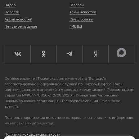
Видео
Галереи
Новости
Темы новостей
Архив новостей
Спецпроекты
Печатное издание
ГИБДД
Сетевое издание «Тюменская интернет-газета "Вслух.ру"»
зарегистрировано Федеральной службой по надзору в сфере связи,
информационных технологий и массовых коммуникаций (Роскомнадзор),
серия Эл №ФС77-78856 от 07.08.2020 г. Учредитель: Автономная
некоммерческая организация «Телерадиокомпания "Тюменское
время"».
Подпись «партнерская новость» в материалах означает, что информация
имеет рекламный характер.
Политика конфиденциальности