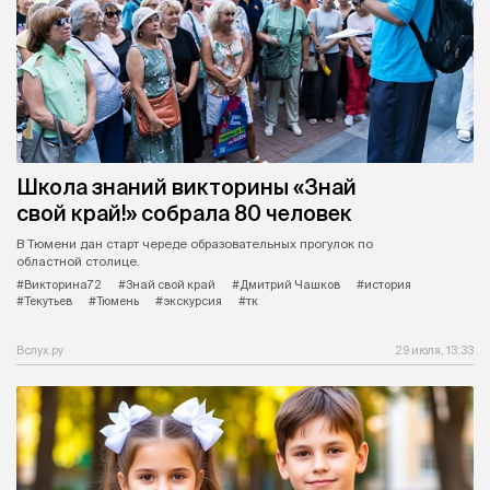
Школа знаний викторины «Знай
свой край!» собрала 80 человек
В Тюмени дан старт череде образовательных прогулок по
областной столице.
#Викторина72
#Знай свой край
#Дмитрий Чашков
#история
#Текутьев
#Тюмень
#экскурсия
#тк
Вслух.ру
29 июля, 13:33