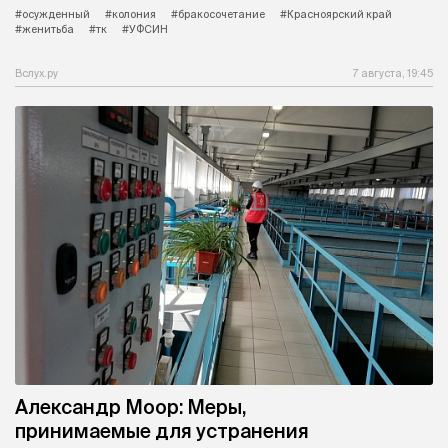
#осужденный
#колония
#бракосочетание
#Красноярский край
#женитьба
#тк
#УФСИН
Вслух.ру
7 августа, 19:45
Александр Моор: Меры,
принимаемые для устранения