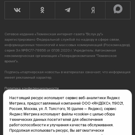
Сетевое издание «Тюменская интернет-газета "Вслух.ру"»
зарегистрировано Федеральной службой по надзору в сфере связи,
информационных технологий и массовых коммуникаций (Роскомнадзор),
серия Эл №ФС77-78856 от 07.08.2020 г. Учредитель: Автономная
некоммерческая организация «Телерадиокомпания "Тюменское
время"».
Подпись «партнерская новость» в материалах означает, что информация
имеет рекламный характер.
Политика конфиденциальности
Настоящий ресурс использует сервис веб-аналитики Яндекс
Редакция: 625035, Тюмень, пр. Геологоразведчиков, 28А
Метрика, предоставляемый компанией ООО «ЯНДЕКС», 119021,
(3452) 68-89-05
Россия, Москва, ул. Л. Толстого, 16 (далее — Яндекс), сервис
edit@vsluh.ru
Яндекс Метрика использует файлы «cookie» с целью сбора
технических данных посетителей для обеспечения
Главный редактор: Панкина Т.Ю.
работоспособности и улучшения качества обслуживания.
kika@vsluh.ru
Продолжая использовать ресурс, Вы автоматически