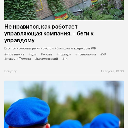
Не нравится, как работает
управляющая компания, – беги к
управдому
Его полномочия регулируются Жилищным кодексом РФ.
#управление
#дом
#жилье
#порядок
#полномочия
#УК
#новости Тюмени
#комментарий
#тк
Вслух.ру
1 августа, 10:00