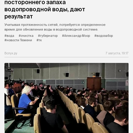
постороннего запаха
водопроводной воды, дают
результат
Учитывая протяженность сетей, потребуется определенное
время для обновления воды в водопроводной системе.
#вода
#очистка
#губернатор
#Александр Моор
#водозабор
#новости Тюмени
#тк
Вслух.ру
7 августа, 19:17