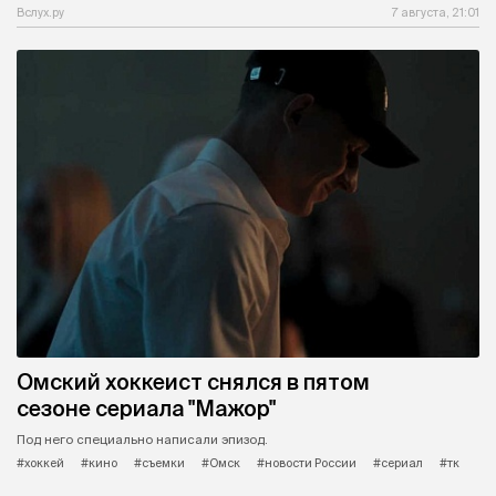
Вслух.ру
7 августа, 21:01
Омский хоккеист снялся в пятом
сезоне сериала "Мажор"
Под него специально написали эпизод.
#хоккей
#кино
#съемки
#Омск
#новости России
#сериал
#тк