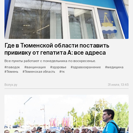
Где в Тюменской области поставить
прививку от гепатита А: все адреса
Все пункты работают с понедельника по воскресенье.
#паводок
#вакцинация
#здоровье
#здравоохранение
#медицина
#Тюмень
#Тюменская область
#тк
Вслух.ру
31 июля, 13:45