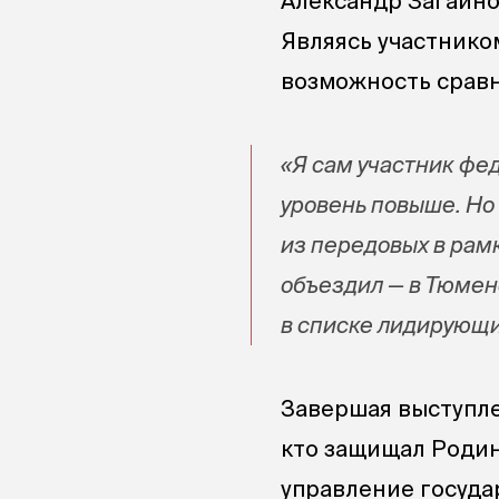
Александр Загайно
Являясь участнико
возможность сравн
«Я сам участник фе
уровень повыше. Но
из передовых в рам
объездил — в Тюмен
в списке лидирующих
Завершая выступле
кто защищал Родин
управление госуда