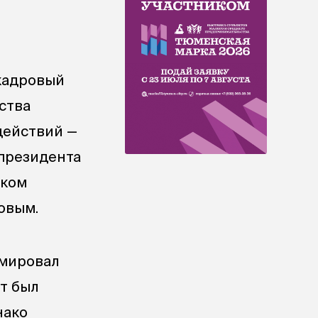
 кадровый
ства
действий —
 президента
иком
овым.
рмировал
т был
нако