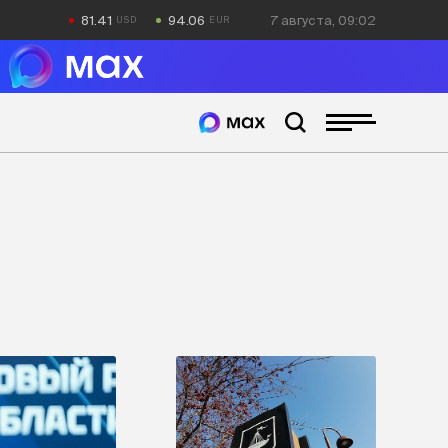
81.41
94.06
7 августа, 09:02