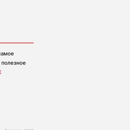
самое
е полезное
X