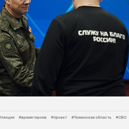
#лекция
#время героев
#проект
#Тюменская область
#СВО