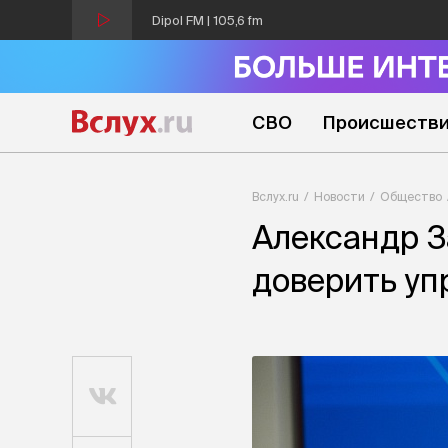
Dipol FM | 105,6 fm
СВО
Происшеств
Вслух.ru
Новости
Общество
Александр З
доверить уп