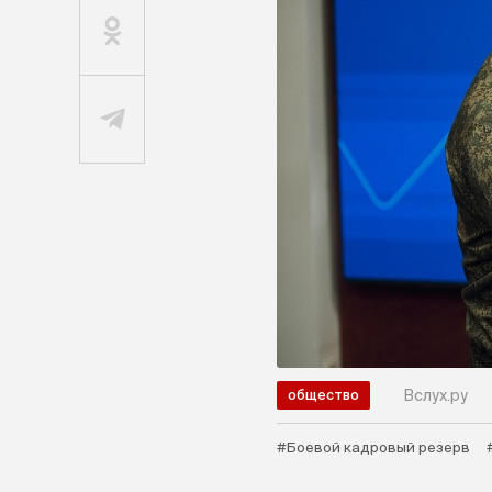
Вслух.ру
общество
#Боевой кадровый резерв