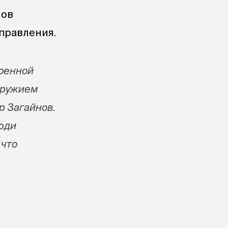
нов
правления.
военной
 оружием
р Загайнов.
люди
 что