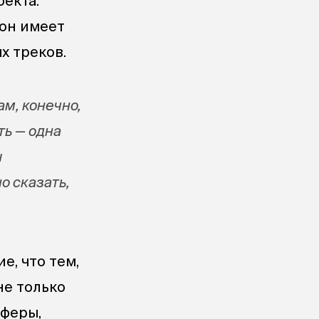
екта.
 он имеет
х треков.
м, конечно,
ть — одна
ы
о сказать,
, что тем,
не только
сферы,