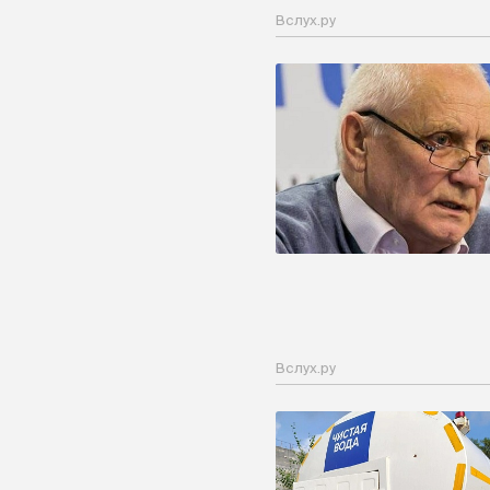
Вслух.ру
Вслух.ру