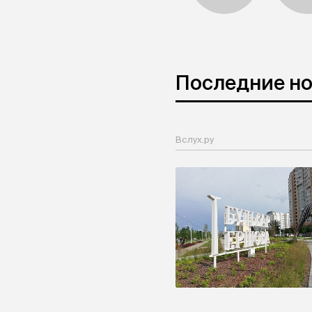
Последние н
Вслух.ру