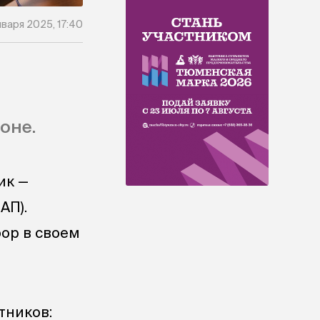
нваря 2025, 17:40
оне.
ик —
АП).
ор в своем
тников: