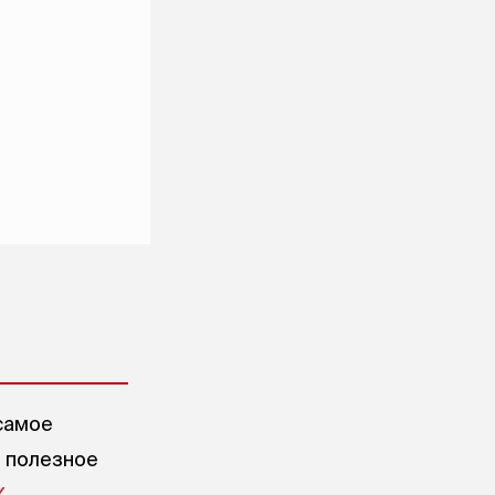
самое
е полезное
X