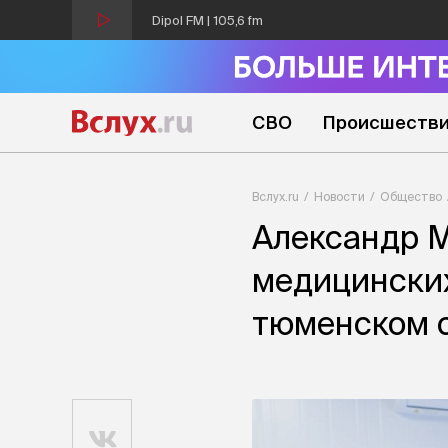
Dipol FM | 105,6 fm
СВО
Происшеств
Вслух.ru
Новости
Общество
Александр М
медицинских
тюменском 