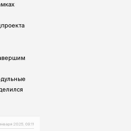
амках
цпроекта
завершим
одульные
делился
января 2025, 09:11