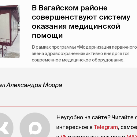
В Вагайском районе
совершенствуют систему
оказания медицинской
помощи
В рамках программы «Модернизация первичного
звена здравоохранения» активно внедряется
современное медицинское оборудование.
ал Александра Моора
Неудобно на сайте? Читайте 
интересное в
Telegram
, само
в
Vk
и самое актуальное в
MA