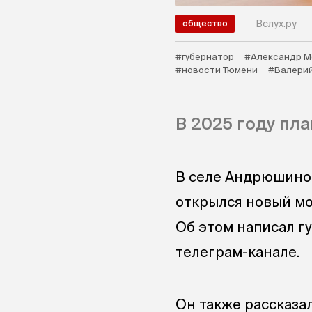
Вслух.ру
общество
#губернатор
#Александр М
#новости Тюмени
#Валерий
В 2025 году пл
В селе Андрюшино
открылся новый мо
Об этом написал г
телеграм-канале.
Он также рассказал