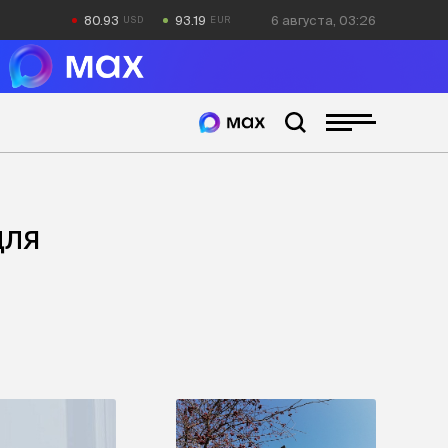
80.93
93.19
6 августа, 03:26
для