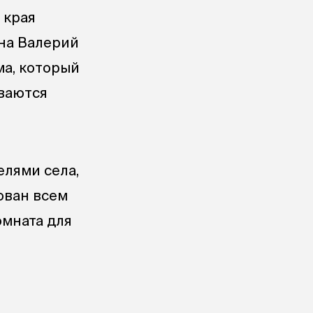
 края
она Валерий
ма, который
ваются
елями села,
ован всем
омната для