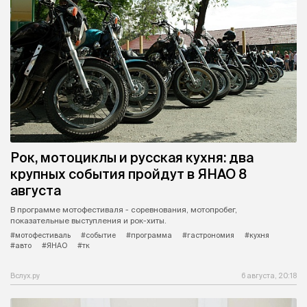
Рок, мотоциклы и русская кухня: два
крупных события пройдут в ЯНАО 8
августа
В программе мотофестиваля - соревнования, мотопробег,
показательные выступления и рок-хиты.
#мотофестиваль
#событие
#программа
#гастрономия
#кухня
#авто
#ЯНАО
#тк
Вслух.ру
6 августа, 20:18