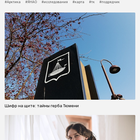
#Арктика
#ЯНАО
#исследования
#карта
#тк
#подрядчик
Шифр на щите: тайны герба Тюмени