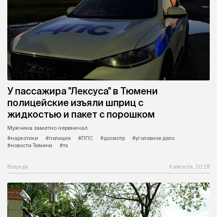
У пассажира "Лексуса" в Тюмени
полицейские изъяли шприц с
жидкостью и пакет с порошком
Мужчина заметно нервничал.
#наркотики
#полиция
#ППС
#досмотр
#уголовное дело
#новости Тюмени
#тк
Вслух.ру
6 августа, 20:28