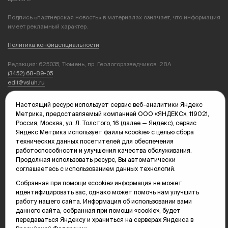
Подпись «партнерская новость» в материалах означает, что информация
имеет рекламный характер.
Политика конфиденциальности
Редакция: 625035, Тюмень, пр. Геологоразведчиков, 28А
(3452) 68-89-05
edit@vsluh.ru
Главный редактор: Панкина Т.Ю.
Настоящий ресурс использует сервис веб-аналитики Яндекс
kika@vsluh.ru
Метрика, предоставляемый компанией ООО «ЯНДЕКС», 119021,
Россия, Москва, ул. Л. Толстого, 16 (далее — Яндекс), сервис
По вопросам рекламы:
Яндекс Метрика использует файлы «cookie» с целью сбора
(3452) 68-89-78
технических данных посетителей для обеспечения
kotovaev@sibinformburo.ru
работоспособности и улучшения качества обслуживания.
mim@vsluh.ru
Продолжая использовать ресурс, Вы автоматически
соглашаетесь с использованием данных технологий.
Собранная при помощи «cookie» информация не может
идентифицировать вас, однако может помочь нам улучшить
работу нашего сайта. Информация об использовании вами
данного сайта, собранная при помощи «cookie», будет
передаваться Яндексу и храниться на серверах Яндекса в