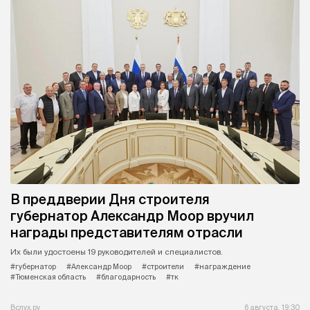
В преддверии Дня строителя
губернатор Александр Моор вручил
награды представителям отрасли
Их были удостоены 19 руководителей и специалистов.
#губернатор
#Александр Моор
#строители
#награждение
#Тюменская область
#благодарность
#тк
Вслух.ру
6 августа, 19:30