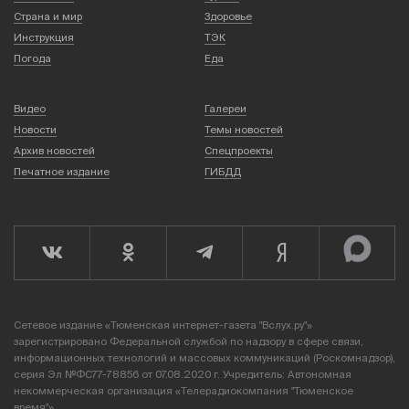
Страна и мир
Здоровье
Инструкция
ТЭК
Погода
Еда
Видео
Галереи
Новости
Темы новостей
Архив новостей
Спецпроекты
Печатное издание
ГИБДД
Сетевое издание «Тюменская интернет-газета "Вслух.ру"»
зарегистрировано Федеральной службой по надзору в сфере связи,
информационных технологий и массовых коммуникаций (Роскомнадзор),
серия Эл №ФС77-78856 от 07.08.2020 г. Учредитель: Автономная
некоммерческая организация «Телерадиокомпания "Тюменское
время"».