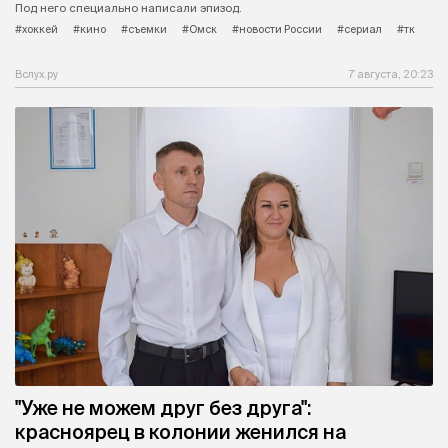
Под него специально написали эпизод.
#хоккей
#кино
#съемки
#Омск
#новости России
#сериал
#тк
Вслух.ру
7 августа, 20:23
"Уже не можем друг без друга":
красноярец в колонии женился на