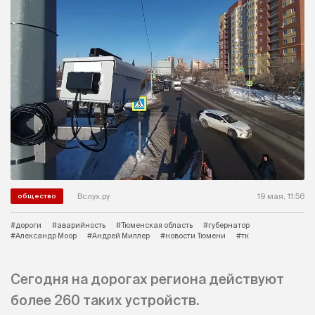
Вслух.ру
19 мая, 11:56
общество
#дороги
#аварийность
#Тюменская область
#губернатор
#Александр Моор
#Андрей Миллер
#новости Тюмени
#тк
Сегодня на дорогах региона действуют
более 260 таких устройств.