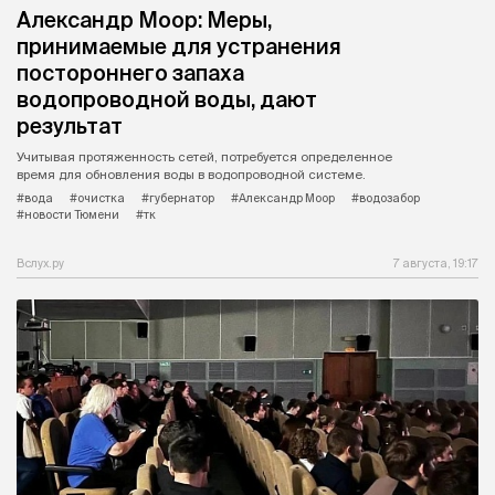
Александр Моор: Меры,
принимаемые для устранения
постороннего запаха
водопроводной воды, дают
результат
Учитывая протяженность сетей, потребуется определенное
время для обновления воды в водопроводной системе.
#вода
#очистка
#губернатор
#Александр Моор
#водозабор
#новости Тюмени
#тк
Вслух.ру
7 августа, 19:17