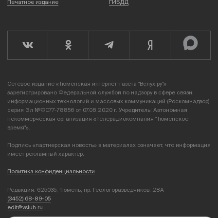
Печатное издание
ГИБДД
Сетевое издание «Тюменская интернет-газета "Вслух.ру"»
зарегистрировано Федеральной службой по надзору в сфере связи,
информационных технологий и массовых коммуникаций (Роскомнадзор),
серия Эл №ФС77-78856 от 07.08.2020 г. Учредитель: Автономная
некоммерческая организация «Телерадиокомпания "Тюменское
время"».
Подпись «партнерская новость» в материалах означает, что информация
имеет рекламный характер.
Политика конфиденциальности
Редакция: 625035, Тюмень, пр. Геологоразведчиков, 28А
(3452) 68-89-05
edit@vsluh.ru