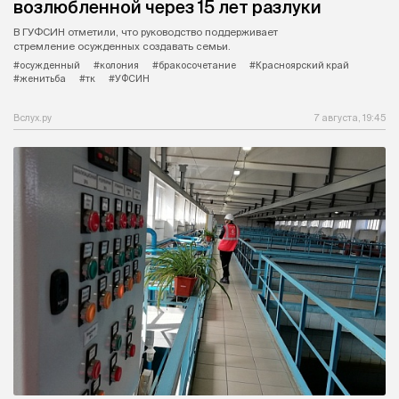
возлюбленной через 15 лет разлуки
В ГУФСИН отметили, что руководство поддерживает
стремление осужденных создавать семьи.
#осужденный
#колония
#бракосочетание
#Красноярский край
#женитьба
#тк
#УФСИН
Вслух.ру
7 августа, 19:45