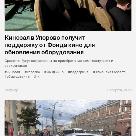
Кинозал в Упорово получит
поддержку от Фонда кино для
обновления оборудования
Средства будут направлены на приобретение комплектующих и
расходников.
#кинозал
#Упорово
#Фонд кино
#поддержка
#Тюменская область
#оборудование
#тк
Вслух.ру
7 августа, 18:45