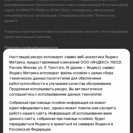
информационных технологий и массовых коммуникаций (Роскомнадзор),
серия Эл №ФС77-78856 от 07.08.2020 г. Учредитель: Автономная
некоммерческая организация «Телерадиокомпания "Тюменское
время"».
Подпись «партнерская новость» в материалах означает, что информация
имеет рекламный характер.
Политика конфиденциальности
Настоящий ресурс использует сервис веб-аналитики Яндекс
Редакция: 625035, Тюмень, пр. Геологоразведчиков, 28А
Метрика, предоставляемый компанией ООО «ЯНДЕКС», 119021,
(3452) 68-89-05
Россия, Москва, ул. Л. Толстого, 16 (далее — Яндекс), сервис
edit@vsluh.ru
Яндекс Метрика использует файлы «cookie» с целью сбора
технических данных посетителей для обеспечения
Главный редактор: Панкина Т.Ю.
работоспособности и улучшения качества обслуживания.
kika@vsluh.ru
Продолжая использовать ресурс, Вы автоматически
соглашаетесь с использованием данных технологий.
По вопросам рекламы:
(3452) 68-89-78
Собранная при помощи «cookie» информация не может
kotovaev@sibinformburo.ru
идентифицировать вас, однако может помочь нам улучшить
mim@vsluh.ru
работу нашего сайта. Информация об использовании вами
данного сайта, собранная при помощи «cookie», будет
передаваться Яндексу и храниться на серверах Яндекса в
Российской Федерации.