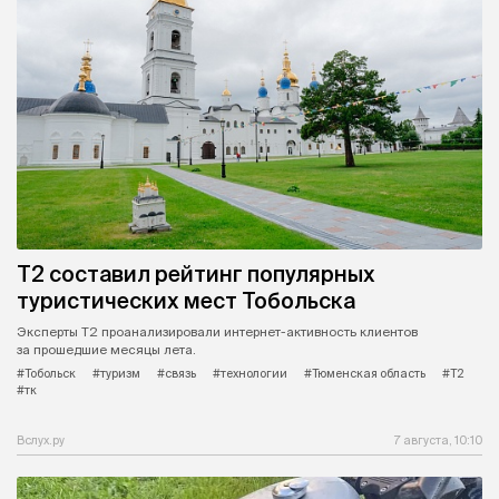
Т2 составил рейтинг популярных
туристических мест Тобольска
Эксперты Т2 проанализировали интернет-активность клиентов
за прошедшие месяцы лета.
#Тобольск
#туризм
#связь
#технологии
#Тюменская область
#Т2
#тк
Вслух.ру
7 августа, 10:10