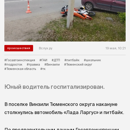
Вслух.ру
19 мая, 10:21
происшествия
#Госавтоинспекция
#ГАИ
#ДТП
#питбайк
#школьник
#подросток
#травма
#Винзили
#Тюменский округ
#Тюменская область
#тк
Юный водитель госпитализирован.
В поселке Винзили Тюменского округа накануне
столкнулись ввтомобиль «Лада Ларгус» и питбайк.
По предварительным данным Госавтоинспекции,