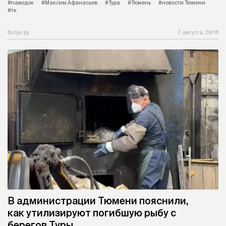
#паводок
#Максим Афанасьев
#Тура
#Тюмень
#новости Тюмени
#тк
Вслух.ру
7 августа, 09:16
В администрации Тюмени пояснили,
как утилизируют погибшую рыбу с
берегов Туры