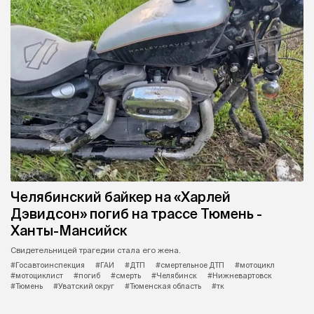
Челябинский байкер на «Харлей
Дэвидсон» погиб на трассе Тюмень -
Ханты-Мансийск
Свидетельницей трагедии стала его жена.
#Госавтоинспекция
#ГАИ
#ДТП
#смертельное ДТП
#мотоцикл
#мотоциклист
#погиб
#смерть
#Челябинск
#Нижневартовск
#Тюмень
#Уватский округ
#Тюменская область
#тк