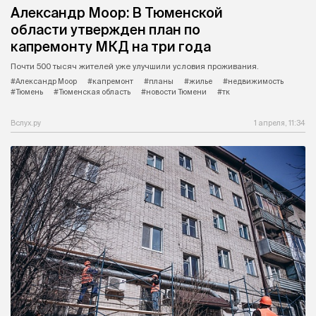
Александр Моор: В Тюменской
области утвержден план по
капремонту МКД на три года
Почти 500 тысяч жителей уже улучшили условия проживания.
#Александр Моор
#капремонт
#планы
#жилье
#недвижимость
#Тюмень
#Тюменская область
#новости Тюмени
#тк
Вслух.ру
1 апреля, 11:34