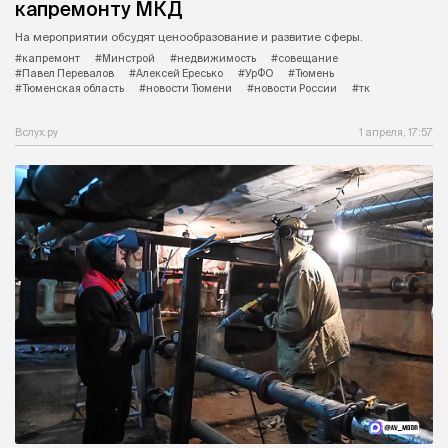
капремонту МКД
На мероприятии обсудят ценообразование и развитие сферы.
#капремонт
#Минстрой
#недвижимость
#совещание
#Павел Перевалов
#Алексей Ересько
#УрФО
#Тюмень
#Тюменская область
#новости Тюмени
#новости России
#тк
Вслух.ру
1 апреля, 17:57