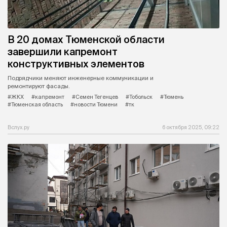
В 20 домах Тюменской области
завершили капремонт
конструктивных элементов
Подрядчики меняют инженерные коммуникации и
ремонтируют фасады.
#ЖКХ
#капремонт
#Семен Тегенцев
#Тобольск
#Тюмень
#Тюменская область
#новости Тюмени
#тк
Вслух.ру
6 октября 2025, 09:22