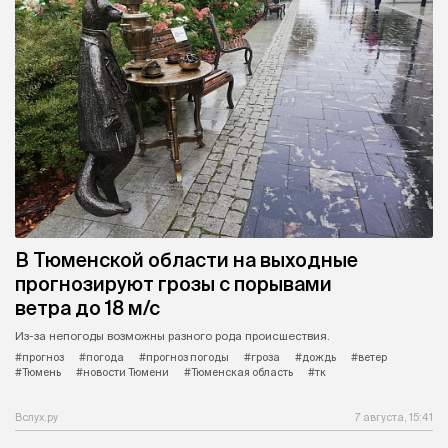
В Тюменской области на выходные
прогнозируют грозы с порывами
ветра до 18 м/с
Из-за непогоды возможны разного рода происшествия.
#прогноз
#погода
#прогноз погоды
#гроза
#дождь
#ветер
#Тюмень
#новости Тюмени
#Тюменская область
#тк
Вслух.ру
7 августа, 15:41