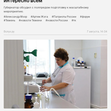
интересно всем
Губернатор обсудил с полпредом подготовку к масштабному
мероприятию.
#Александр Моор
#Артем Жога
#Патриоты России
#форум
#Тюмень
#новости Тюмени
#новости России
#тк
Вслух.ру
7 августа, 14:04