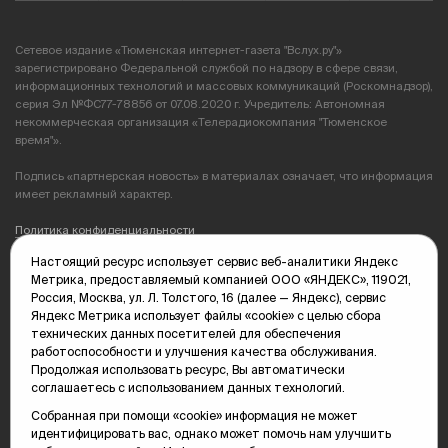
Сетевое издание «Тюменская интернет-газета "Вслух.ру"»
зарегистрировано Федеральной службой по надзору в сфере связи,
информационных технологий и массовых коммуникаций (Роскомнадзор),
серия Эл №ФС77-78856 от 07.08.2020 г. Учредитель: Автономная
некоммерческая организация «Телерадиокомпания "Тюменское
время"».
Подпись «партнерская новость» в материалах означает, что информация
имеет рекламный характер.
Политика конфиденциальности
Настоящий ресурс использует сервис веб-аналитики Яндекс
Редакция: 625035, Тюмень, пр. Геологоразведчиков, 28А
Метрика, предоставляемый компанией ООО «ЯНДЕКС», 119021,
(3452) 68-89-05
Россия, Москва, ул. Л. Толстого, 16 (далее — Яндекс), сервис
edit@vsluh.ru
Яндекс Метрика использует файлы «cookie» с целью сбора
технических данных посетителей для обеспечения
Главный редактор: Панкина Т.Ю.
работоспособности и улучшения качества обслуживания.
kika@vsluh.ru
Продолжая использовать ресурс, Вы автоматически
соглашаетесь с использованием данных технологий.
По вопросам рекламы:
(3452) 68-89-78
Собранная при помощи «cookie» информация не может
kotovaev@sibinformburo.ru
идентифицировать вас, однако может помочь нам улучшить
mim@vsluh.ru