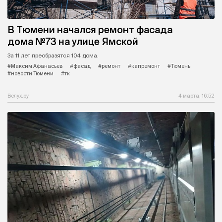
В Тюмени начался ремонт фасада
дома №73 на улице Ямской
За 11 лет преобразятся 104 дома.
#Максим Афанасьев
#фасад
#ремонт
#капремонт
#Тюмень
#новости Тюмени
#тк
Вслух.ру
4 марта, 16:52