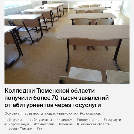
Колледжи Тюменской области
получили более 70 тысяч заявлений
от абитуриентов через госуслуги
Основная часть поступающих - выпускники 9-х классов.
#абитуриент
#абитуриенты
#колледж
#поступление
#госуслуги
#цифровизация
#технологии
#Тюмень
#Тюменская область
#новости Тюмени
#тк