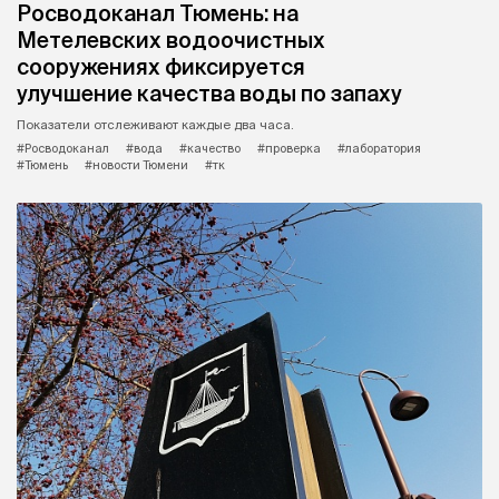
Росводоканал Тюмень: на
Метелевских водоочистных
сооружениях фиксируется
улучшение качества воды по запаху
Показатели отслеживают каждые два часа.
#Росводоканал
#вода
#качество
#проверка
#лаборатория
#Тюмень
#новости Тюмени
#тк