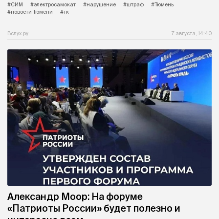
#СИМ
#электросамокат
#нарушение
#штраф
#Тюмень
#новости Тюмени
#тк
Вслух.ру
7 августа, 14:40
Александр Моор: На форуме
«Патриоты России» будет полезно и