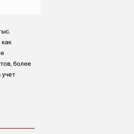
тыс.
 как
ее
тов, более
 учет