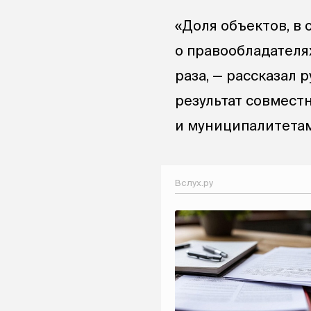
«Доля объектов, в
о правообладателях
раза, — рассказал
результат совмест
и муниципалитетам
Вслух.ру