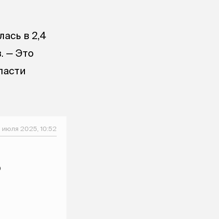
ась в 2,4
. — Это
ласти
9 июля 2025, 10:52
ю