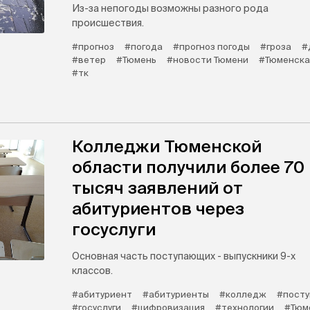
Из-за непогоды возможны разного рода
происшествия.
#прогноз
#погода
#прогноз погоды
#гроза
#
#ветер
#Тюмень
#новости Тюмени
#Тюменска
#тк
Колледжи Тюменской
области получили более 70
тысяч заявлений от
абитуриентов через
госуслуги
Основная часть поступающих - выпускники 9-х
классов.
#абитуриент
#абитуриенты
#колледж
#посту
#госуслуги
#цифровизация
#технологии
#Тюм