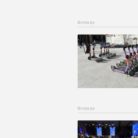
Вслух.ру
Вслух.ру