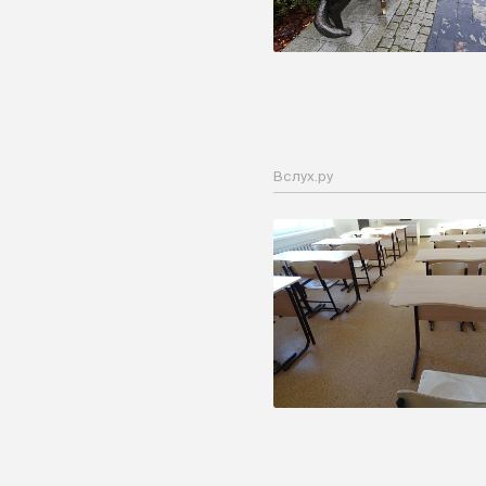
Вслух.ру