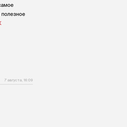
самое
е полезное
X
7 августа, 16:09