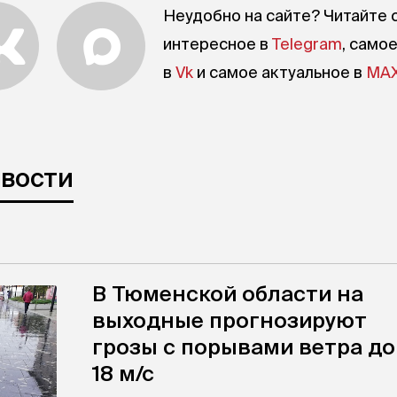
Неудобно на сайте? Читайте 
интересное в
Telegram
, само
в
Vk
и самое актуальное в
MA
овости
В Тюменской области на
выходные прогнозируют
грозы с порывами ветра до
18 м/с