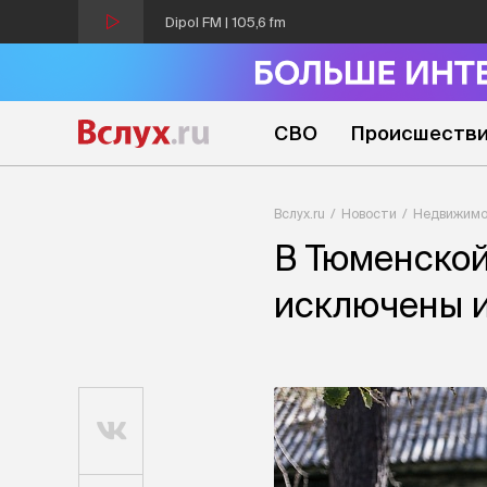
Dipol FM | 105,6 fm
СВО
Происшеств
Вслух.ru
Новости
Недвижимо
В Тюменской
исключены 