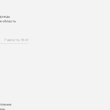
дождь
я область
7 августа, 15:41
пление
ень