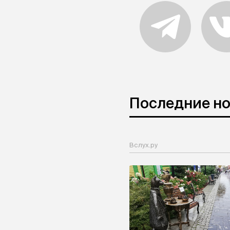
Последние н
Вслух.ру