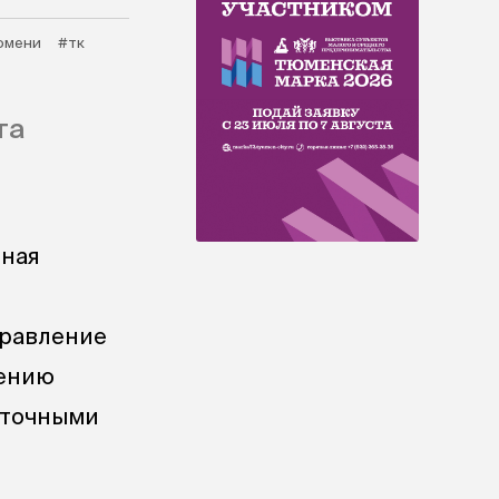
юмени
#тк
та
ьная
правление
нению
 точными