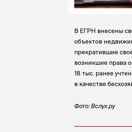
В ЕГРН внесены св
объектов недвижим
прекратившие своё
возникшие права о
18 тыс. ранее учт
в качестве бесхоз
Фото: Вслух.ру