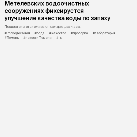
Метелевских водоочистных
сооружениях фиксируется
улучшение качества воды по запаху
Показатели отслеживают каждые два часа.
#Росводоканал
#вода
#качество
#проверка
#лаборатория
#Тюмень
#новости Тюмени
#тк