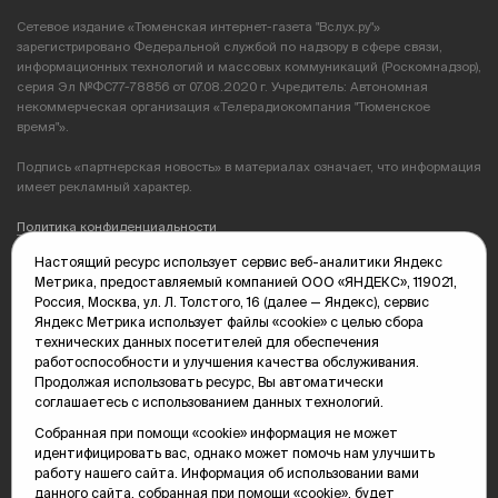
Сетевое издание «Тюменская интернет-газета "Вслух.ру"»
зарегистрировано Федеральной службой по надзору в сфере связи,
информационных технологий и массовых коммуникаций (Роскомнадзор),
серия Эл №ФС77-78856 от 07.08.2020 г. Учредитель: Автономная
некоммерческая организация «Телерадиокомпания "Тюменское
время"».
Подпись «партнерская новость» в материалах означает, что информация
имеет рекламный характер.
Политика конфиденциальности
Настоящий ресурс использует сервис веб-аналитики Яндекс
Редакция: 625035, Тюмень, пр. Геологоразведчиков, 28А
Метрика, предоставляемый компанией ООО «ЯНДЕКС», 119021,
(3452) 68-89-05
Россия, Москва, ул. Л. Толстого, 16 (далее — Яндекс), сервис
edit@vsluh.ru
Яндекс Метрика использует файлы «cookie» с целью сбора
технических данных посетителей для обеспечения
Главный редактор: Панкина Т.Ю.
работоспособности и улучшения качества обслуживания.
kika@vsluh.ru
Продолжая использовать ресурс, Вы автоматически
соглашаетесь с использованием данных технологий.
По вопросам рекламы:
(3452) 68-89-78
Собранная при помощи «cookie» информация не может
kotovaev@sibinformburo.ru
идентифицировать вас, однако может помочь нам улучшить
mim@vsluh.ru
работу нашего сайта. Информация об использовании вами
данного сайта, собранная при помощи «cookie», будет