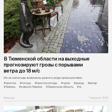
В Тюменской области на выходные
прогнозируют грозы с порывами
ветра до 18 м/с
Из-за непогоды возможны разного рода происшествия.
#прогноз
#погода
#прогноз погоды
#гроза
#дождь
#ветер
#Тюмень
#новости Тюмени
#Тюменская область
#тк
Вслух.ру
7 августа, 15:41