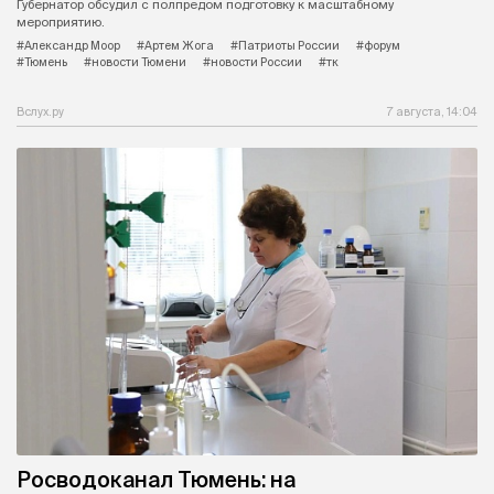
Губернатор обсудил с полпредом подготовку к масштабному
мероприятию.
#Александр Моор
#Артем Жога
#Патриоты России
#форум
#Тюмень
#новости Тюмени
#новости России
#тк
Вслух.ру
7 августа, 14:04
Росводоканал Тюмень: на