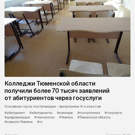
Колледжи Тюменской области
получили более 70 тысяч заявлений
от абитуриентов через госуслуги
Основная часть поступающих - выпускники 9-х классов.
#абитуриент
#абитуриенты
#колледж
#поступление
#госуслуги
#цифровизация
#технологии
#Тюмень
#Тюменская область
#новости Тюмени
#тк