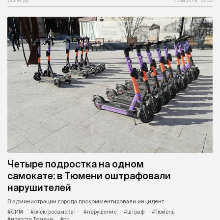
Вслух.ру
7 августа, 15:05
Четыре подростка на одном
самокате: в Тюмени оштрафовали
нарушителей
В администрации города прокомментировали инцидент.
#СИМ
#электросамокат
#нарушение
#штраф
#Тюмень
#новости Тюмени
#тк