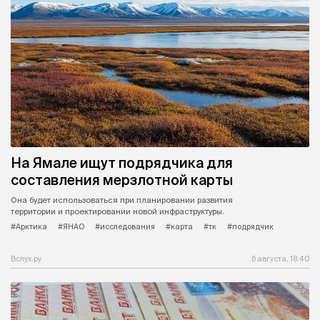
На Ямале ищут подрядчика для
составления мерзлотной карты
Она будет использоваться при планировании развития
территории и проектировании новой инфраструктуры.
#Арктика
#ЯНАО
#исследования
#карта
#тк
#подрядчик
Вслух.ру
6 августа, 18:40