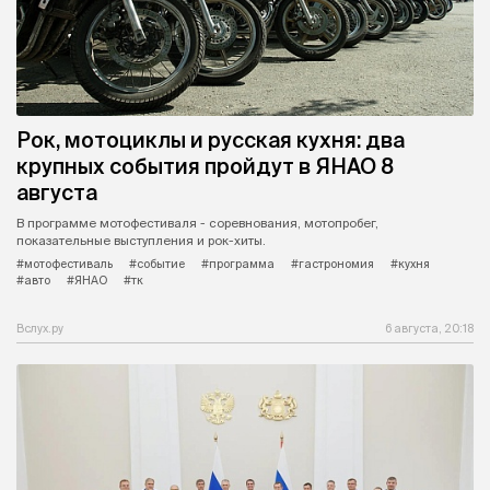
Рок, мотоциклы и русская кухня: два
крупных события пройдут в ЯНАО 8
августа
В программе мотофестиваля - соревнования, мотопробег,
показательные выступления и рок-хиты.
#мотофестиваль
#событие
#программа
#гастрономия
#кухня
#авто
#ЯНАО
#тк
Вслух.ру
6 августа, 20:18