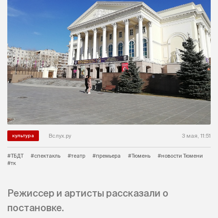
Вслух.ру
3 мая, 11:51
культура
#ТБДТ
#спектакль
#театр
#премьера
#Тюмень
#новости Тюмени
#тк
Режиссер и артисты рассказали о
постановке.