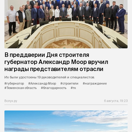
В преддверии Дня строителя
губернатор Александр Моор вручил
награды представителям отрасли
Их были удостоены 19 руководителей и специалистов.
#губернатор
#Александр Моор
#строители
#награждение
#Тюменская область
#благодарность
#тк
Вслух.ру
6 августа, 19:23