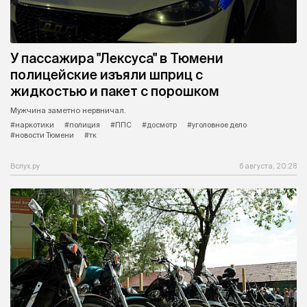
У пассажира "Лексуса" в Тюмени
полицейские изъяли шприц с
жидкостью и пакет с порошком
Мужчина заметно нервничал.
#наркотики
#полиция
#ППС
#досмотр
#уголовное дело
#новости Тюмени
#тк
Вслух.ру
6 августа, 20:28