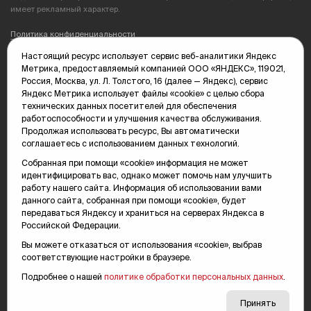
имеет рекламный характер.
Политика конфиденциальности
Настоящий ресурс использует сервис веб-аналитики Яндекс
Редакция: 625035, Тюмень, пр. Геологоразведчиков, 28А
Метрика, предоставляемый компанией ООО «ЯНДЕКС», 119021,
(3452) 68-89-05
Россия, Москва, ул. Л. Толстого, 16 (далее — Яндекс), сервис
edit@vsluh.ru
Яндекс Метрика использует файлы «cookie» с целью сбора
технических данных посетителей для обеспечения
Главный редактор: Панкина Т.Ю.
работоспособности и улучшения качества обслуживания.
kika@vsluh.ru
Продолжая использовать ресурс, Вы автоматически
соглашаетесь с использованием данных технологий.
По вопросам рекламы:
(3452) 68-89-78
Собранная при помощи «cookie» информация не может
kotovaev@sibinformburo.ru
идентифицировать вас, однако может помочь нам улучшить
mim@vsluh.ru
работу нашего сайта. Информация об использовании вами
данного сайта, собранная при помощи «cookie», будет
передаваться Яндексу и храниться на серверах Яндекса в
Российской Федерации.
Вы можете отказаться от использования «cookie», выбрав
соответствующие настройки в браузере.
Подробнее о нашей
политике обработки персональных данных
.
© 2000-2026 Тюменская интернет-газета «Вслух.ру»
16+
Карта сайта
Принять