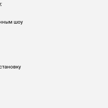
;
енным шоу
остановку