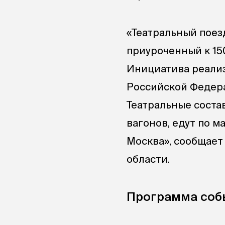
«Театральный поез
приуроченный к 15
Инициатива реализ
Российской Федера
Театральные соста
вагонов, едут по 
Москва», сообщае
области.
Программа соб