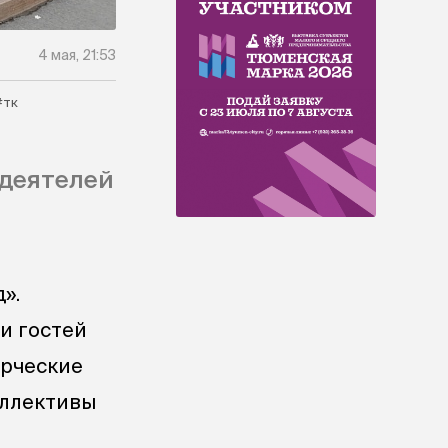
4 мая, 21:53
#тк
 деятелей
».
и гостей
орческие
оллективы