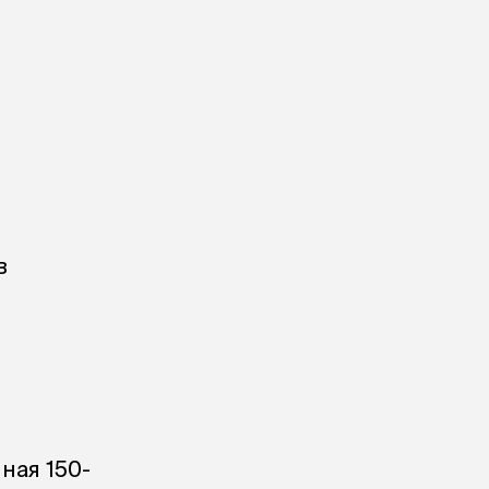
в
нная 150-