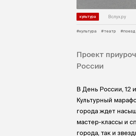
Вслух.ру
культура
#культура
#театр
#поезд
Проект приуроч
России
В День России, 12 
Культурный марафо
города ждет насыщ
мастер-классы и сп
города, так и звез