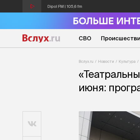
Dipol FM | 105,6 fm
СВО
Происшеств
Вслух.ru
Новости
Культура
«Театральны
июня: прогр