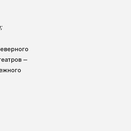
;
Северного
театров —
дежного