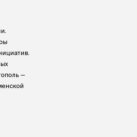
и.
уры
нициатив.
ных
тополь —
менской