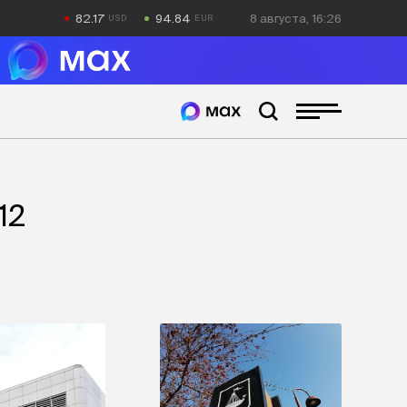
82.17
94.84
8 августа, 16:26
12