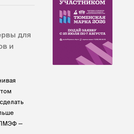
ервы для
ов и
нивая
этом
 сделать
ольше
 ПМЭФ —