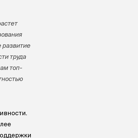
растет
зования
е развитие
ти труда
вам топ-
тностью
ивности.
олее
поддержки