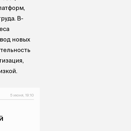
латформ,
руда. В-
еса
ввод новых
ительность
тизация,
изкой.
5 июня, 19:10
й