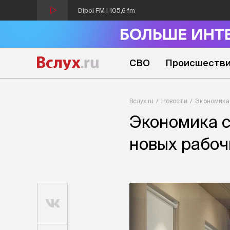
Dipol FM | 105,6 fm
СВО
Происшеств
Вслух.ru
Новости
Экономика
Экономика с
новых рабоч