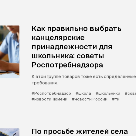
Как правильно выбрать
канцелярские
принадлежности для
школьника: советы
Роспотребнадзора
К этой группе товаров тоже есть определенные
требования.
#Роспотребнадзор
#школа
#школьники
#сов
#новости Тюмени
#новости России
#тк
По просьбе жителей села