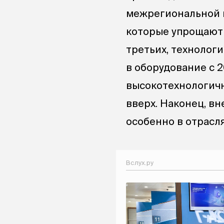
межрегиональной м
которые упрощают 
третьих, технолог
в оборудование с 2
высокотехнологичн
вверх. Наконец, в
особенно в отрасля
Вслух.ру