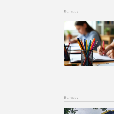
Вслух.ру
Вслух.ру