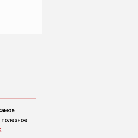
самое
е полезное
X