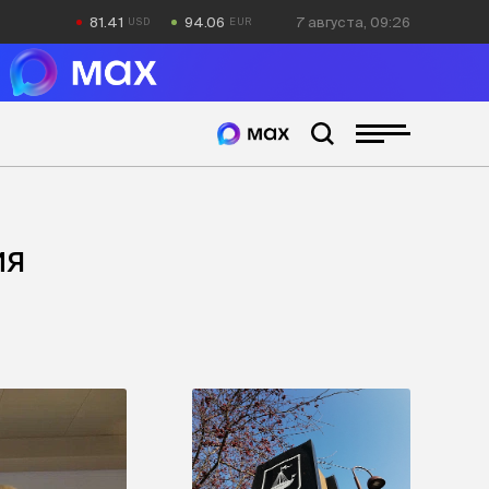
81.41
94.06
7 августа, 09:26
ия