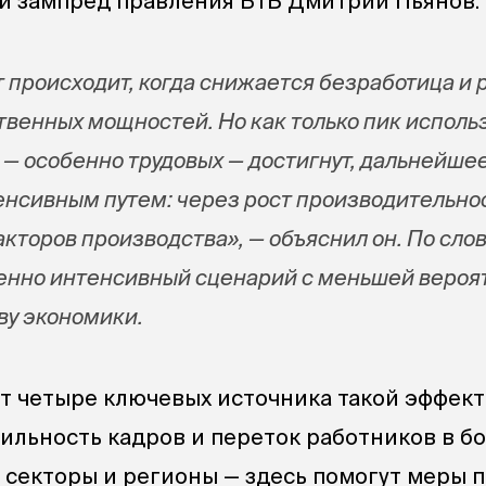
й зампред правления ВТБ Дмитрий Пьянов.
 происходит, когда снижается безработица и 
твенных мощностей. Но как только пик исполь
 — особенно трудовых — достигнут, дальнейше
нсивным путем: через рост производительнос
акторов производства», — объяснил он. По сло
енно интенсивный сценарий с меньшей вероя
ву экономики.
 четыре ключевых источника такой эффект
бильность кадров и переток работников в б
секторы и регионы — здесь помогут меры 