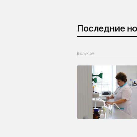
Последние н
Вслух.ру