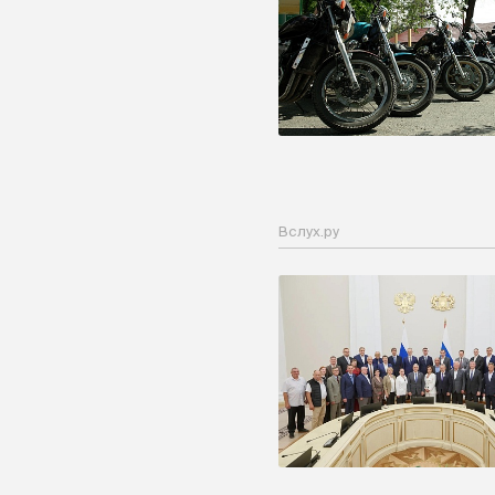
Вслух.ру