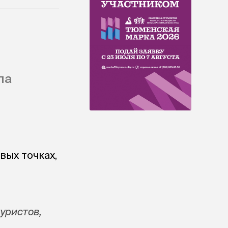
ла
вых точках,
туристов,