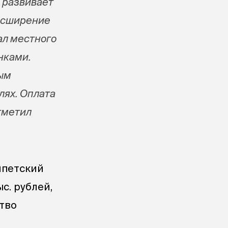
о развивает
асширение
ал местного
нками.
рым
лях. Оплата
тметил
ипетский
с. рублей,
ство