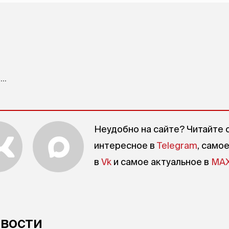
..
Неудобно на сайте? Читайте 
интересное в
Telegram
, само
в
Vk
и самое актуальное в
MA
овости