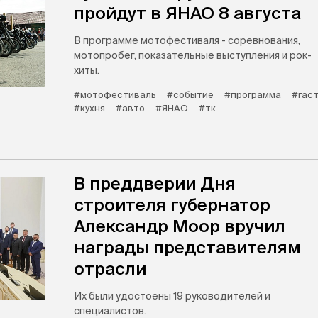
пройдут в ЯНАО 8 августа
В программе мотофестиваля - соревнования,
мотопробег, показательные выступления и рок-
хиты.
#мотофестиваль
#событие
#программа
#гас
#кухня
#авто
#ЯНАО
#тк
В преддверии Дня
строителя губернатор
Александр Моор вручил
награды представителям
отрасли
Их были удостоены 19 руководителей и
специалистов.