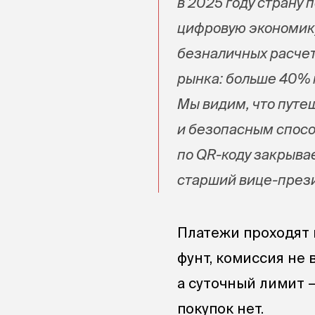
в 2025 году страну 
цифровую экономик
безналичных расчет
рынка: больше 40% 
Мы видим, что путе
и безопасным способ
по QR-коду закрыва
старший вице-прези
Платежи проходят 
фунт, комиссия не 
а суточный лимит 
покупок нет.