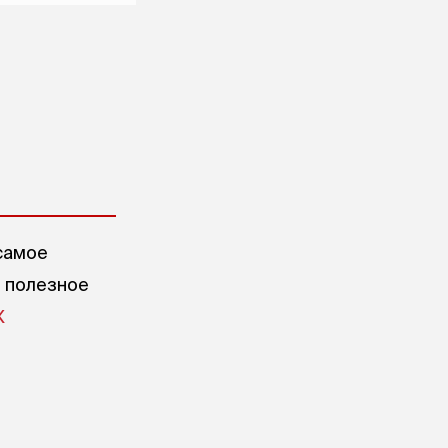
самое
е полезное
X