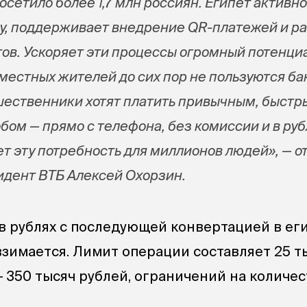
посетило более 1,7 млн россиян. Египет активн
у, поддерживает внедрение QR-платежей и р
ов. Ускоряет эти процессы огромный потенци
местных жителей до сих пор не пользуются ба
шественники хотят платить привычным, быст
ом — прямо с телефона, без комиссии и в руб
ет эту потребность для миллионов людей», — о
дент ВТБ Алексей Охорзин.
в рублях с последующей конвертацией в ег
взимается. Лимит операции составляет 25 ты
— 350 тысяч рублей, ограничений на количе