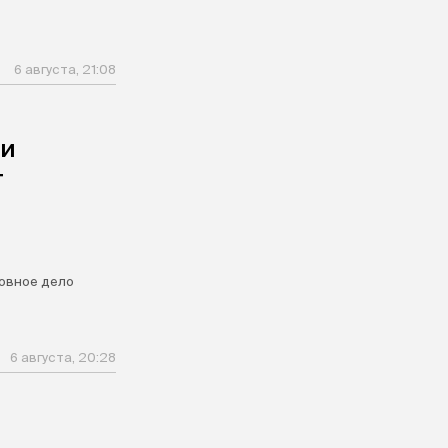
6 августа, 21:08
ли
т
овное дело
6 августа, 20:28
я