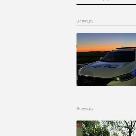
Вслух.ру
Вслух.ру