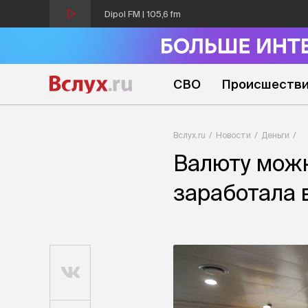
Dipol FM | 105,6 fm
СВО
Происшеств
Вслух.ru
Новости
Деньги
Валюту можн
заработала 