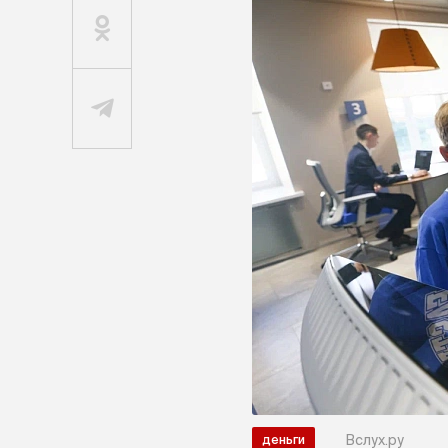
Вслух.ру
деньги