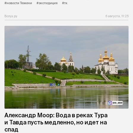
#новости Тюмени
#экспедиция
#тк
Вслух.ру
6 августа, 11:25
Александр Моор: Вода в реках Тура
и Тавда пусть медленно, но идет на
спад