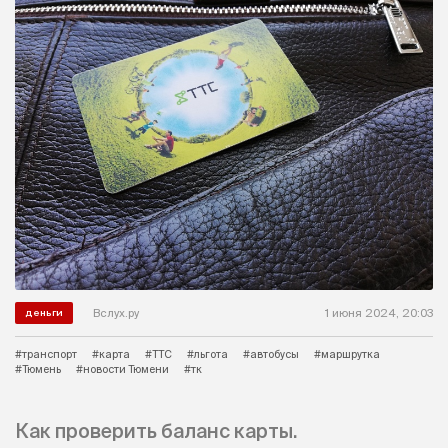
Вслух.ру
1 июня 2024, 20:03
деньги
#транспорт
#карта
#ТТС
#льгота
#автобусы
#маршрутка
#Тюмень
#новости Тюмени
#тк
Как проверить баланс карты.