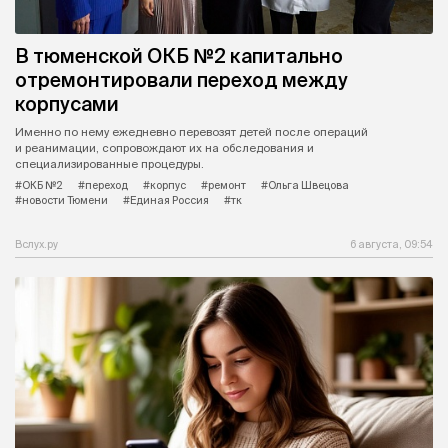
В тюменской ОКБ №2 капитально
отремонтировали переход между
корпусами
Именно по нему ежедневно перевозят детей после операций
и реанимации, сопровождают их на обследования и
специализированные процедуры.
#ОКБ №2
#переход
#корпус
#ремонт
#Ольга Швецова
#новости Тюмени
#Единая Россия
#тк
Вслух.ру
6 августа, 09:54