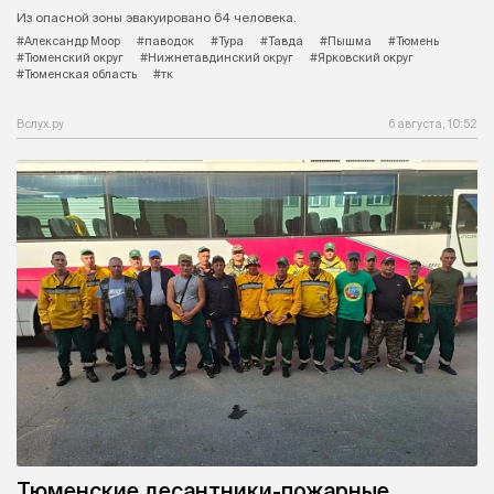
Из опасной зоны эвакуировано 64 человека.
#Александр Моор
#паводок
#Тура
#Тавда
#Пышма
#Тюмень
#Тюменский округ
#Нижнетавдинский округ
#Ярковский округ
#Тюменская область
#тк
Вслух.ру
6 августа, 10:52
Тюменские десантники-пожарные