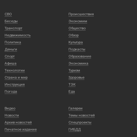
СВО
Происшествия
Беседы
Экономим
Транспорт
Общество
Недвижимость
Обзор
Политика
Культура
Деньги
Подкасты
Спорт
Образование
Афиша
Экономика
Технологии
Туризм
Страна и мир
Здоровье
Инструкция
ТЭК
Погода
Еда
Видео
Галереи
Новости
Темы новостей
Архив новостей
Спецпроекты
Печатное издание
ГИБДД