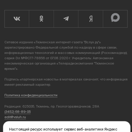
Сетевое издание «Тюменская интернет-газета "Вслух.ру"»
зарегистрировано Федеральной службой по надзору в сфере связи,
информационных технологий и массовых коммуникаций (Роскомнадзор),
серия Эл №ФС77-78856 от 07.08.2020 г. Учредитель: Автономная
некоммерческая организация «Телерадиокомпания "Тюменское
время"».
Подпись «партнерская новость» в материалах означает, что информация
имеет рекламный характер.
Политика конфиденциальности
Редакция: 625035, Тюмень, пр. Геологоразведчиков, 28А
(3452) 68-89-05
edit@vsluh.ru
Главный редактор: Панкина Т.Ю.
Настоящий ресурс использует сервис веб-аналитики Яндекс