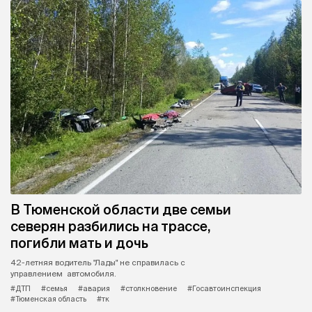
В Тюменской области две семьи
северян разбились на трассе,
погибли мать и дочь
42-летняя водитель "Лады" не справилась с
управлением автомобиля.
#ДТП
#семья
#авария
#столкновение
#Госавтоинспекция
#Тюменская область
#тк