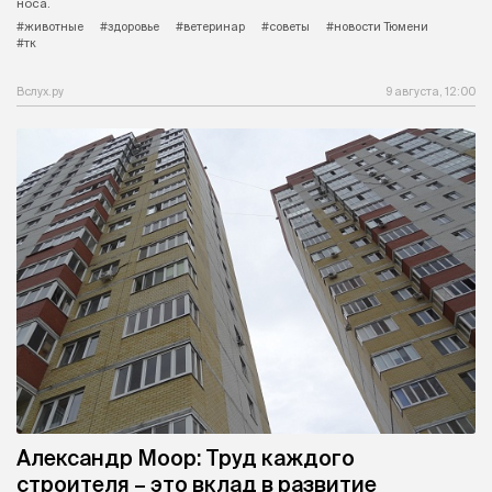
носа.
#животные
#здоровье
#ветеринар
#советы
#новости Тюмени
#тк
Вслух.ру
9 августа, 12:00
Александр Моор: Труд каждого
строителя – это вклад в развитие