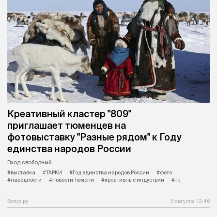
Креативный кластер "809"
приглашает тюменцев на
фотовыставку "Разные рядом" к Году
единства народов России
Вход свободный.
#выставка
#ТАРКИ
#Год единства народов России
#фото
#народности
#новости Тюмени
#креативные индустрии
#тк
Вслух.ру
9 августа, 12:46