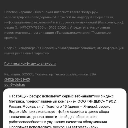
Сетевое издание «Тюменская интернет-газета "Вслух.ру"»
зарегистрировано Федеральной службой по надзору в сфере связи,
информационных технологий и массовых коммуникаций (Роскомнадзор),
серия Эл №ФС77-78856 от 07.08.2020 г. Учредитель: Автономная
некоммерческая организация «Телерадиокомпания "Тюменское
время"».
Подпись «партнерская новость» в материалах означает, что информация
имеет рекламный характер.
Политика конфиденциальности
Редакция: 625035, Тюмень, пр. Геологоразведчиков, 28А
(3452) 68-89-05
edit@vsluh.ru
Главный редактор: Панкина Т.Ю.
Настоящий ресурс использует сервис веб-аналитики Яндекс
kika@vsluh.ru
Метрика, предоставляемый компанией ООО «ЯНДЕКС», 119021,
Россия, Москва, ул. Л. Толстого, 16 (далее — Яндекс), сервис
По вопросам рекламы:
Яндекс Метрика использует файлы «cookie» с целью сбора
(3452) 68-89-78
технических данных посетителей для обеспечения
kotovaev@sibinformburo.ru
работоспособности и улучшения качества обслуживания.
mim@vsluh.ru
Продолжая использовать ресурс, Вы автоматически