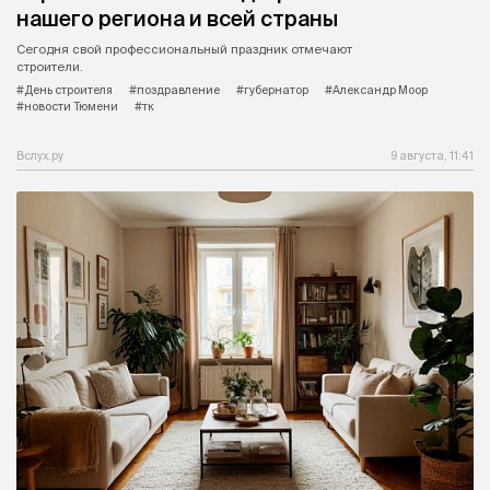
нашего региона и всей страны
Сегодня свой профессиональный праздник отмечают
строители.
#День строителя
#поздравление
#губернатор
#Александр Моор
#новости Тюмени
#тк
Вслух.ру
9 августа, 11:41