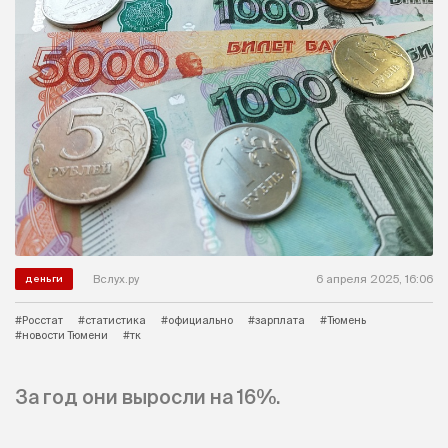
Вслух.ру
6 апреля 2025, 16:06
деньги
#Росстат
#статистика
#официально
#зарплата
#Тюмень
#новости Тюмени
#тк
За год они выросли на 16%.