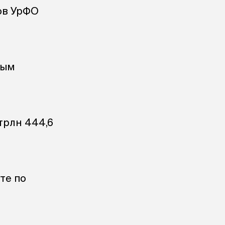
нов УрФО
ным
трлн 444,6
те по