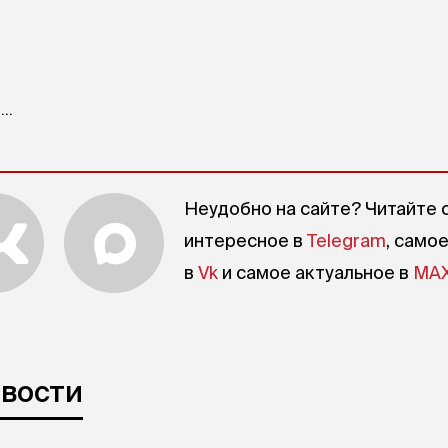
..
Неудобно на сайте? Читайте 
интересное в
Telegram
, само
в
Vk
и самое актуальное в
MA
овости