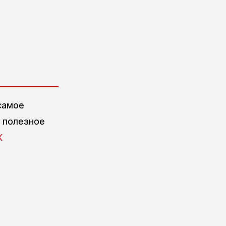
самое
е полезное
X