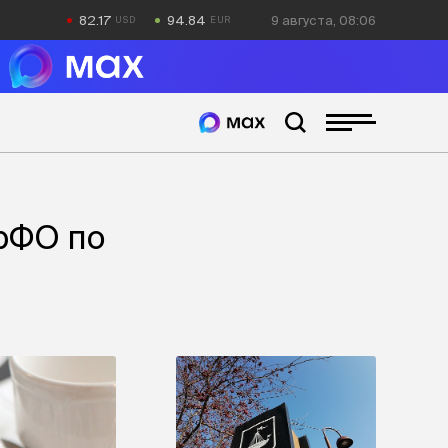
82.17
94.84
9 августа, 08:06
УрФО по