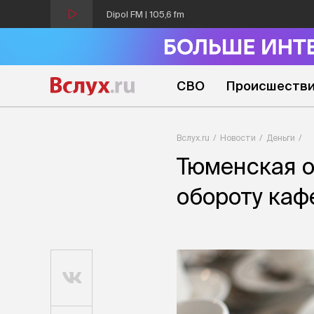
Dipol FM | 105,6 fm
СВО
Происшеств
Вслух.ru
Новости
Деньги
Тюменская о
обороту каф