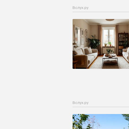
Вслух.ру
Вслух.ру