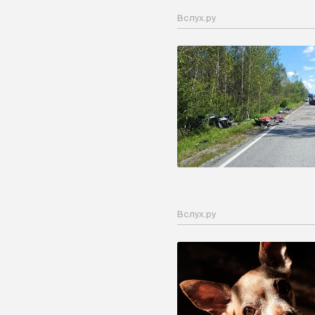
Вслух.ру
Вслух.ру