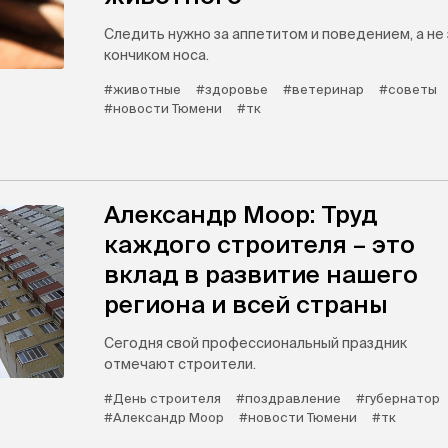
Следить нужно за аппетитом и поведением, а не 
кончиком носа.
#животные
#здоровье
#ветеринар
#советы
#новости Тюмени
#тк
Александр Моор: Труд
каждого строителя – это
вклад в развитие нашего
региона и всей страны
Сегодня свой профессиональный праздник
отмечают строители.
#День строителя
#поздравление
#губернатор
#Александр Моор
#новости Тюмени
#тк