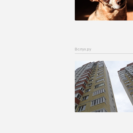
Вслух.ру