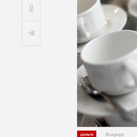
Вслух.ру
деньги