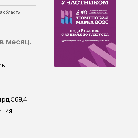
я область
в месяц.
ть
лрд 569,4
ения