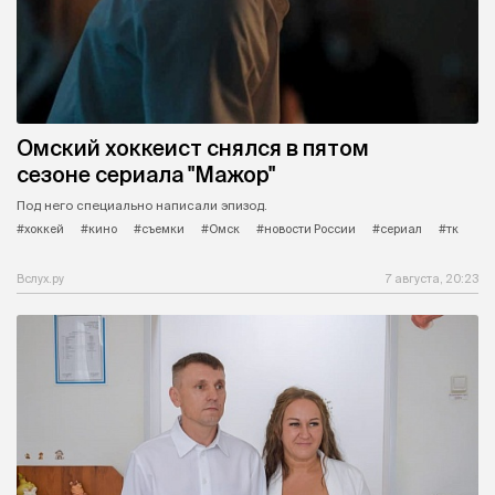
Омский хоккеист снялся в пятом
сезоне сериала "Мажор"
Под него специально написали эпизод.
#хоккей
#кино
#съемки
#Омск
#новости России
#сериал
#тк
Вслух.ру
7 августа, 20:23