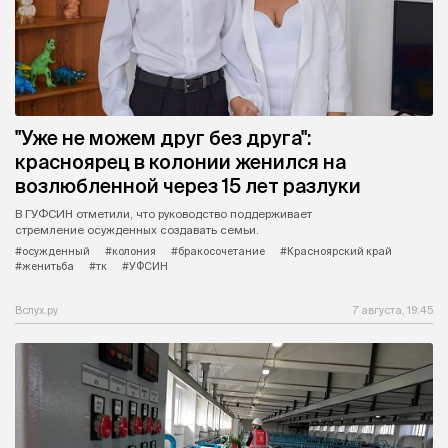
"Уже не можем друг без друга":
красноярец в колонии женился на
возлюбленной через 15 лет разлуки
В ГУФСИН отметили, что руководство поддерживает
стремление осужденных создавать семьи.
#осужденный
#колония
#бракосочетание
#Красноярский край
#женитьба
#тк
#УФСИН
Вслух.ру
7 августа, 19:45