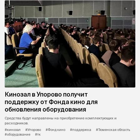
Кинозал в Упорово получит
поддержку от Фонда кино для
обновления оборудования
Средства будут направлены на приобретение комплектующих и
расходников.
#кинозал
#Упорово
#Фонд кино
#поддержка
#Тюменская область
#оборудование
#тк