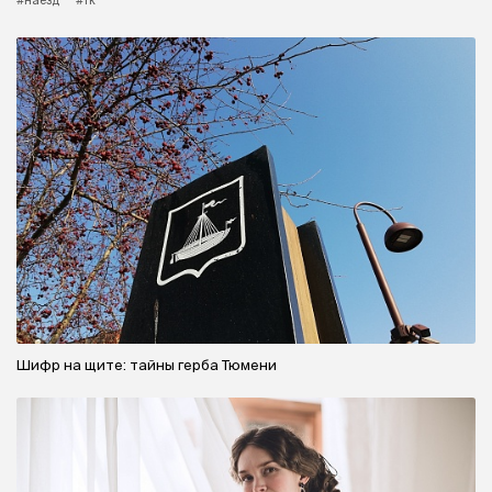
#наезд
#тк
Шифр на щите: тайны герба Тюмени