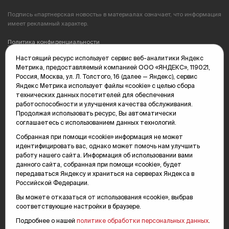
Подпись «партнерская новость» в материалах означает, что информация
имеет рекламный характер.
Политика конфиденциальности
Настоящий ресурс использует сервис веб-аналитики Яндекс
Редакция: 625035, Тюмень, пр. Геологоразведчиков, 28А
Метрика, предоставляемый компанией ООО «ЯНДЕКС», 119021,
(3452) 68-89-05
Россия, Москва, ул. Л. Толстого, 16 (далее — Яндекс), сервис
edit@vsluh.ru
Яндекс Метрика использует файлы «cookie» с целью сбора
технических данных посетителей для обеспечения
Главный редактор: Панкина Т.Ю.
работоспособности и улучшения качества обслуживания.
kika@vsluh.ru
Продолжая использовать ресурс, Вы автоматически
соглашаетесь с использованием данных технологий.
По вопросам рекламы:
(3452) 68-89-78
Собранная при помощи «cookie» информация не может
kotovaev@sibinformburo.ru
идентифицировать вас, однако может помочь нам улучшить
mim@vsluh.ru
работу нашего сайта. Информация об использовании вами
данного сайта, собранная при помощи «cookie», будет
передаваться Яндексу и храниться на серверах Яндекса в
Российской Федерации.
Вы можете отказаться от использования «cookie», выбрав
соответствующие настройки в браузере.
Подробнее о нашей
политике обработки персональных данных
.
© 2000-2026 Тюменская интернет-газета «Вслух.ру»