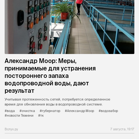
Александр Моор: Меры,
принимаемые для устранения
постороннего запаха
водопроводной воды, дают
результат
Учитывая протяженность сетей, потребуется определенное
время для обновления воды в водопроводной системе.
#вода
#очистка
#губернатор
#Александр Моор
#водозабор
#новости Тюмени
#тк
Вслух.ру
7 августа, 19:17