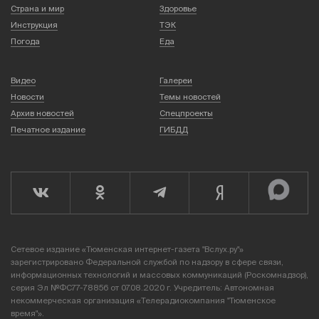
Страна и мир
Здоровье
Инструкция
ТЭК
Погода
Еда
Видео
Галереи
Новости
Темы новостей
Архив новостей
Спецпроекты
Печатное издание
ГИБДД
Сетевое издание «Тюменская интернет-газета "Вслух.ру"»
зарегистрировано Федеральной службой по надзору в сфере связи,
информационных технологий и массовых коммуникаций (Роскомнадзор),
серия Эл №ФС77-78856 от 07.08.2020 г. Учредитель: Автономная
некоммерческая организация «Телерадиокомпания "Тюменское
время"».