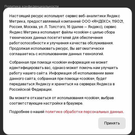
Политика конфиденциальности
Настоящий ресурс использует сервис веб-аналитики Яндекс
Редакция: 625035, Тюмень, пр. Геологоразведчиков, 28А
Метрика, предоставляемый компанией ООО «ЯНДЕКС», 119021,
(3452) 68-89-05
Россия, Москва, ул. Л. Толстого, 16 (далее — Яндекс), сервис
edit@vsluh.ru
Яндекс Метрика использует файлы «cookie» с целью сбора
технических данных посетителей для обеспечения
Главный редактор: Панкина Т.Ю.
работоспособности и улучшения качества обслуживания.
kika@vsluh.ru
Продолжая использовать ресурс, Вы автоматически
соглашаетесь с использованием данных технологий.
По вопросам рекламы:
(3452) 68-89-78
Собранная при помощи «cookie» информация не может
kotovaev@sibinformburo.ru
идентифицировать вас, однако может помочь нам улучшить
mim@vsluh.ru
работу нашего сайта. Информация об использовании вами
данного сайта, собранная при помощи «cookie», будет
передаваться Яндексу и храниться на серверах Яндекса в
Российской Федерации.
Вы можете отказаться от использования «cookie», выбрав
соответствующие настройки в браузере.
Подробнее о нашей
политике обработки персональных данных
.
© 2000-2026 Тюменская интернет-газета «Вслух.ру»
16+
Карта сайта
Принять