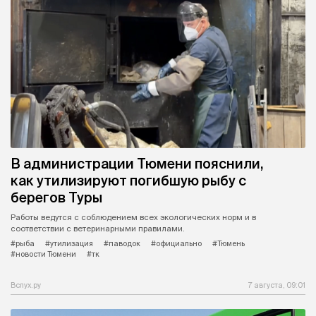
В администрации Тюмени пояснили,
как утилизируют погибшую рыбу с
берегов Туры
Работы ведутся с соблюдением всех экологических норм и в
соответствии с ветеринарными правилами.
#рыба
#утилизация
#паводок
#официально
#Тюмень
#новости Тюмени
#тк
Вслух.ру
7 августа, 09:01