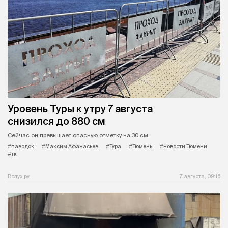
Уровень Туры к утру 7 августа
снизился до 880 см
Сейчас он превышает опасную отметку на 30 см.
#паводок
#Максим Афанасьев
#Тура
#Тюмень
#новости Тюмени
#тк
Вслух.ру
7 августа, 09:16