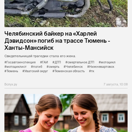
Челябинский байкер на «Харлей
Дэвидсон» погиб на трассе Тюмень -
Ханты-Мансийск
Свидетельницей трагедии стала его жена.
#Госавтоинспекция
#ГАИ
#ДТП
#смертельное ДТП
#мотоцикл
#мотоциклист
#погиб
#смерть
#Челябинск
#Нижневартовск
#Тюмень
#Уватский округ
#Тюменская область
#тк
Вслух.ру
7 августа, 10:08