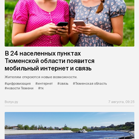
В 24 населенных пунктах
Тюменской области появится
мобильный интернет и связь
Жителям откроются новые возможности.
#цифровизация
#интернет
#связь
#Тюменская область
#новости Тюмени
#тк
Вслух.ру
7 августа, 09:25