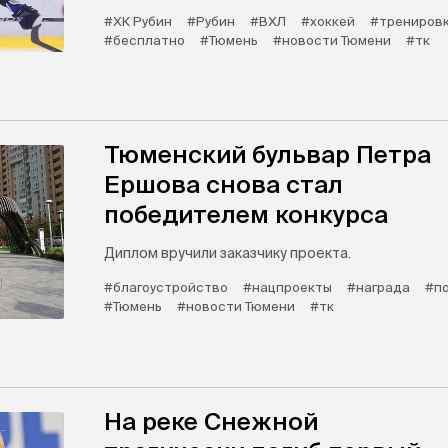
#ХК Рубин
#Рубин
#ВХЛ
#хоккей
#трениров
#бесплатно
#Тюмень
#новости Тюмени
#тк
Тюменский бульвар Петра
Ершова снова стал
победителем конкурса
Диплом вручили заказчику проекта.
#благоустройство
#нацпроекты
#награда
#п
#Тюмень
#новости Тюмени
#тк
На реке Снежной