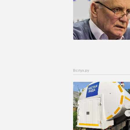
Вслух.ру