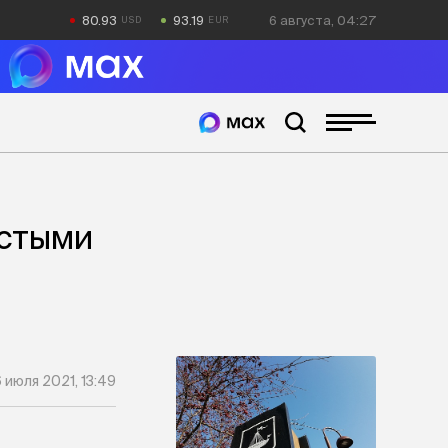
80.93
93.19
6 августа, 04:27
остыми
 июля 2021, 13:49