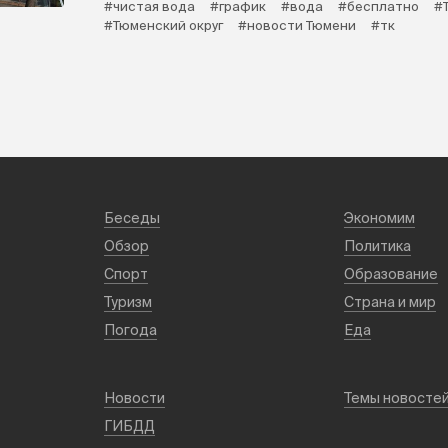
#чистая вода
#график
#вода
#бесплатно
#
#Тюменский округ
#новости Тюмени
#тк
Беседы
Экономим
Обзор
Политика
Спорт
Образование
Туризм
Страна и мир
Погода
Еда
Новости
Темы новосте
ГИБДД