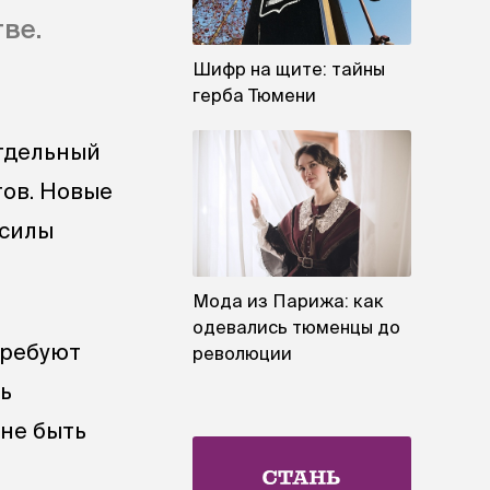
ве.
Шифр на щите: тайны
герба Тюмени
отдельный
тов. Новые
 силы
Мода из Парижа: как
одевались тюменцы до
требуют
революции
ь
 не быть
в