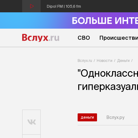
Dipol FM | 105,6 fm
СВО
Происшеств
Вслух.ru
Новости
Деньги
"Одноклассн
гиперказуа
Вслух.ру
деньги