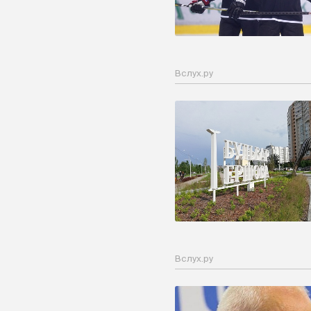
Вслух.ру
Вслух.ру