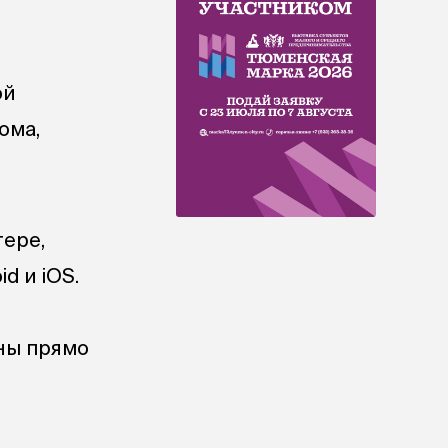
ой
ома,
тере,
d и iOS.
пны прямо