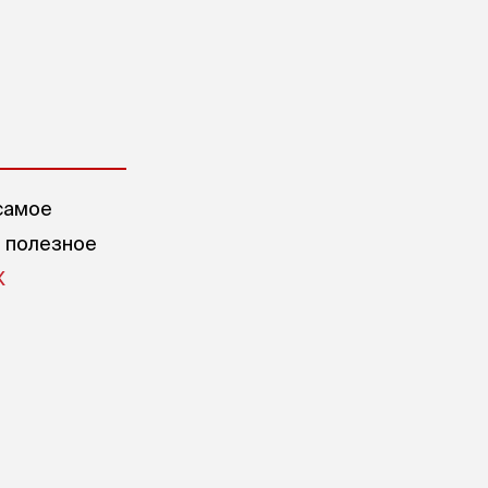
самое
е полезное
X