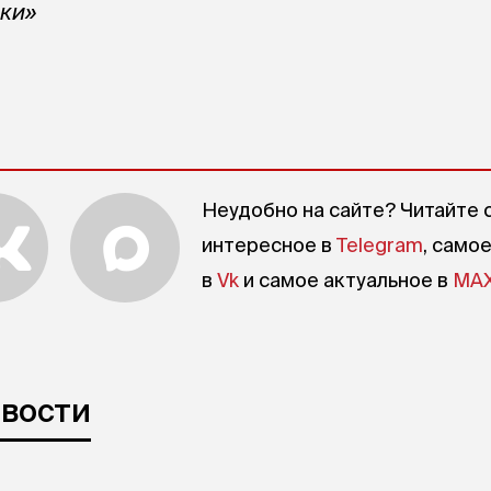
ики»
Неудобно на сайте? Читайте 
интересное в
Telegram
, само
в
Vk
и самое актуальное в
MA
овости