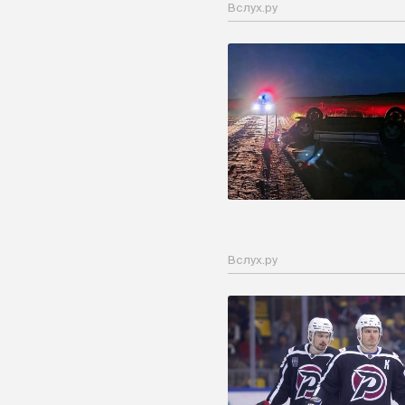
Вслух.ру
Вслух.ру