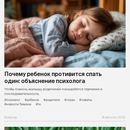
Почему ребенок противится спать
один: объяснение психолога
Чтобы помочь малышу, родителям понадобятся терпение и
последовательность.
#психолог
#ребенок
#родители
#страх
#советы
#новости Тюмени
#тк
Вслух.ру
8 августа, 10:52