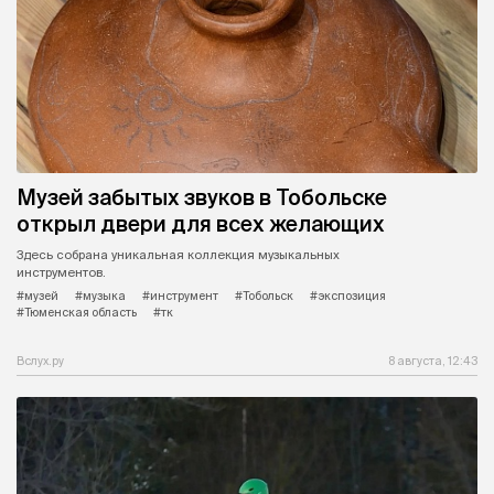
Музей забытых звуков в Тобольске
открыл двери для всех желающих
Здесь собрана уникальная коллекция музыкальных
инструментов.
#музей
#музыка
#инструмент
#Тобольск
#экспозиция
#Тюменская область
#тк
Вслух.ру
8 августа, 12:43