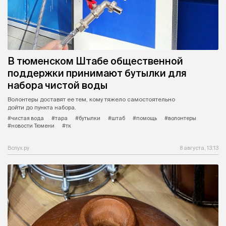
В тюменском Штабе общественной
поддержки принимают бутылки для
набора чистой воды
Волонтеры доставят ее тем, кому тяжело самостоятельно
дойти до пункта набора.
#чистая вода
#тара
#бутылки
#штаб
#помощь
#волонтеры
#новости Тюмени
#тк
Вслух.ру
8 августа, 13:13