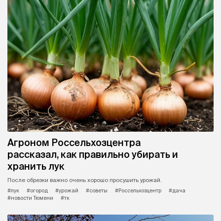
Агроном Россельхозцентра
рассказал, как правильно убирать и
хранить лук
После обрезки важно очень хорошо просушить урожай.
#лук
#огород
#урожай
#советы
#Россельхозцентр
#дача
#новости Тюмени
#тк