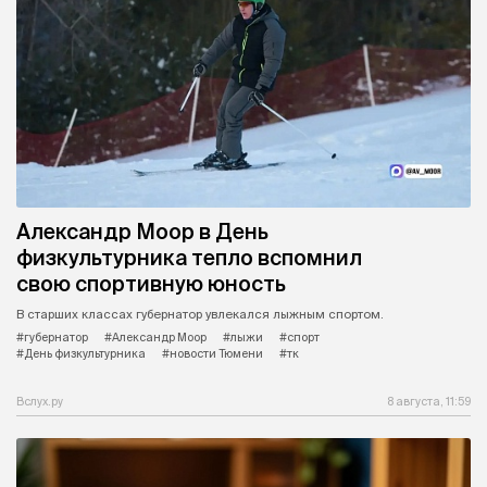
Александр Моор в День
физкультурника тепло вспомнил
свою спортивную юность
В старших классах губернатор увлекался лыжным спортом.
#губернатор
#Александр Моор
#лыжи
#спорт
#День физкультурника
#новости Тюмени
#тк
Вслух.ру
8 августа, 11:59