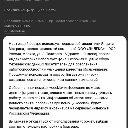
Политика конфиденциальности
Редакция: 625035, Тюмень, пр. Геологоразведчиков, 28А
(3452) 68-89-05
edit@vsluh.ru
Главный редактор: Панкина Т.Ю.
Настоящий ресурс использует сервис веб-аналитики Яндекс
kika@vsluh.ru
Метрика, предоставляемый компанией ООО «ЯНДЕКС», 119021,
Россия, Москва, ул. Л. Толстого, 16 (далее — Яндекс), сервис
По вопросам рекламы:
Яндекс Метрика использует файлы «cookie» с целью сбора
(3452) 68-89-78
технических данных посетителей для обеспечения
kotovaev@sibinformburo.ru
работоспособности и улучшения качества обслуживания.
mim@vsluh.ru
Продолжая использовать ресурс, Вы автоматически
соглашаетесь с использованием данных технологий.
Собранная при помощи «cookie» информация не может
идентифицировать вас, однако может помочь нам улучшить
работу нашего сайта. Информация об использовании вами
данного сайта, собранная при помощи «cookie», будет
передаваться Яндексу и храниться на серверах Яндекса в
Российской Федерации.
© 2000-2026 Тюменская интернет-газета «Вслух.ру»
16+
Карта сайта
Вы можете отказаться от использования «cookie», выбрав
соответствующие настройки в браузере.