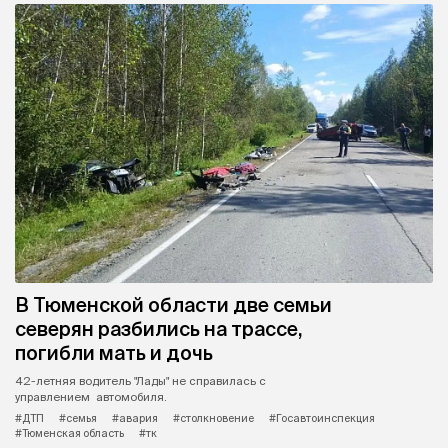
В Тюменской области две семьи
северян разбились на трассе,
погибли мать и дочь
42-летняя водитель "Лады" не справилась с
управлением автомобиля.
#ДТП
#семья
#авария
#столкновение
#Госавтоинспекция
#Тюменская область
#тк