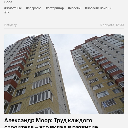
носа.
#животные
#здоровье
#ветеринар
#советы
#новости Тюмени
#тк
Вслух.ру
9 августа, 12:00
Александр Моор: Труд каждого
строителя – это вклад в развитие