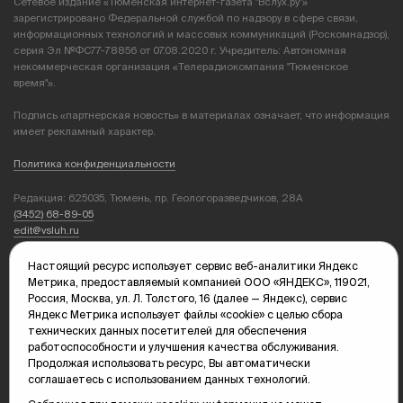
Сетевое издание «Тюменская интернет-газета "Вслух.ру"»
зарегистрировано Федеральной службой по надзору в сфере связи,
информационных технологий и массовых коммуникаций (Роскомнадзор),
серия Эл №ФС77-78856 от 07.08.2020 г. Учредитель: Автономная
некоммерческая организация «Телерадиокомпания "Тюменское
время"».
Подпись «партнерская новость» в материалах означает, что информация
имеет рекламный характер.
Политика конфиденциальности
Редакция: 625035, Тюмень, пр. Геологоразведчиков, 28А
(3452) 68-89-05
edit@vsluh.ru
Главный редактор: Панкина Т.Ю.
Настоящий ресурс использует сервис веб-аналитики Яндекс
kika@vsluh.ru
Метрика, предоставляемый компанией ООО «ЯНДЕКС», 119021,
Россия, Москва, ул. Л. Толстого, 16 (далее — Яндекс), сервис
По вопросам рекламы:
Яндекс Метрика использует файлы «cookie» с целью сбора
(3452) 68-89-78
технических данных посетителей для обеспечения
kotovaev@sibinformburo.ru
работоспособности и улучшения качества обслуживания.
mim@vsluh.ru
Продолжая использовать ресурс, Вы автоматически
соглашаетесь с использованием данных технологий.