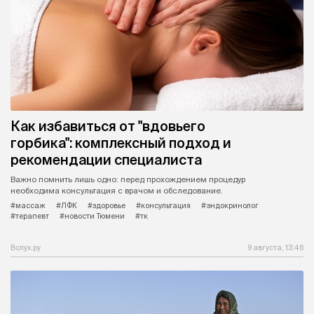
Как избавиться от "вдовьего
горбика": комплексный подход и
рекомендации специалиста
Важно помнить лишь одно: перед прохождением процедур
необходима консультация с врачом и обследование.
#массаж
#ЛФК
#здоровье
#консультация
#эндокринолог
#терапевт
#новости Тюмени
#тк
Вслух.ру
9 августа, 13:46