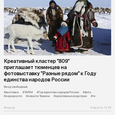
Креативный кластер "809"
приглашает тюменцев на
фотовыставку "Разные рядом" к Году
единства народов России
Вход свободный.
#выставка
#ТАРКИ
#Год единства народов России
#фото
#народности
#новости Тюмени
#креативные индустрии
#тк
Вслух.ру
9 августа, 12:46