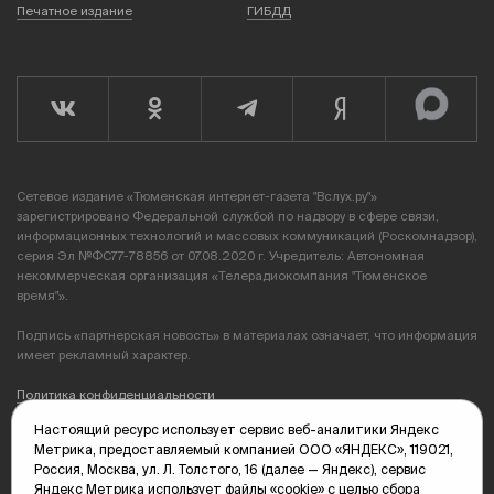
Печатное издание
ГИБДД
Сетевое издание «Тюменская интернет-газета "Вслух.ру"»
зарегистрировано Федеральной службой по надзору в сфере связи,
информационных технологий и массовых коммуникаций (Роскомнадзор),
серия Эл №ФС77-78856 от 07.08.2020 г. Учредитель: Автономная
некоммерческая организация «Телерадиокомпания "Тюменское
время"».
Подпись «партнерская новость» в материалах означает, что информация
имеет рекламный характер.
Политика конфиденциальности
Настоящий ресурс использует сервис веб-аналитики Яндекс
Редакция: 625035, Тюмень, пр. Геологоразведчиков, 28А
Метрика, предоставляемый компанией ООО «ЯНДЕКС», 119021,
(3452) 68-89-05
Россия, Москва, ул. Л. Толстого, 16 (далее — Яндекс), сервис
edit@vsluh.ru
Яндекс Метрика использует файлы «cookie» с целью сбора