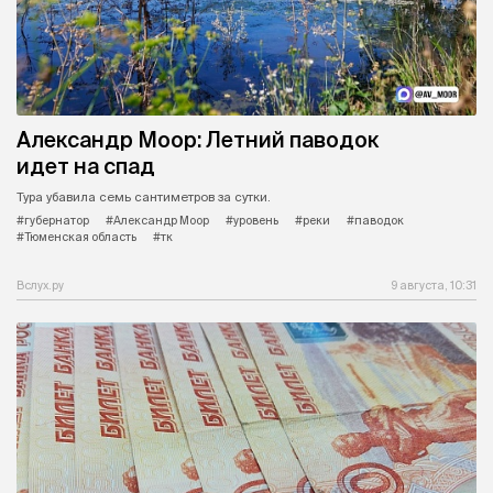
Александр Моор: Летний паводок
идет на спад
Тура убавила семь сантиметров за сутки.
#губернатор
#Александр Моор
#уровень
#реки
#паводок
#Тюменская область
#тк
Вслух.ру
9 августа, 10:31