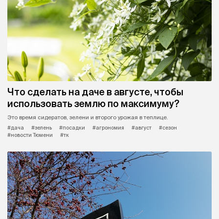
Что сделать на даче в августе, чтобы
использовать землю по максимуму?
Это время сидератов, зелени и второго урожая в теплице.
#дача
#зелень
#посадки
#агрономия
#август
#сезон
#новости Тюмени
#тк