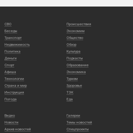
СВО
Происшествия
Беседы
Экономим
Транспорт
Общество
Недвижимость
Обзор
Политика
Культура
Деньги
Подкасты
Спорт
Образование
Афиша
Экономика
Технологии
Туризм
Страна и мир
Здоровье
Инструкция
ТЭК
Погода
Еда
Видео
Галереи
Новости
Темы новостей
Архив новостей
Спецпроекты