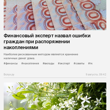
Финансовый эксперт назвал ошибки
граждан при распоряжении
накоплениями
Наиболее рискованным методом является хранение
наличных денег дома.
#финансы
#накопления
#вклады
#эксперт
#советы
#тк
Вслух.ру
9 августа, 09:42