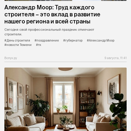
Александр Моор: Труд каждого
строителя – это вклад в развитие
нашего региона и всей страны
Сегодня свой профессиональный праздник отмечают
строители.
#День строителя
#поздравление
#губернатор
#Александр Моор
#новости Тюмени
#тк
Вслух.ру
9 августа, 11:41