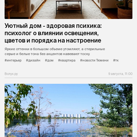
Уютный дом - здоровая психика:
психолог о влиянии освещения,
цветов и порядка на настроение
Яркие оттенки в большом объеме утомляют, а стерильные
серые и белые тона без акцентов навевают тоску.
#интерьер
#дизайн
#дом
#квартира
#новости Тюмени
#тк
Вслух.ру
9 августа, 11:00