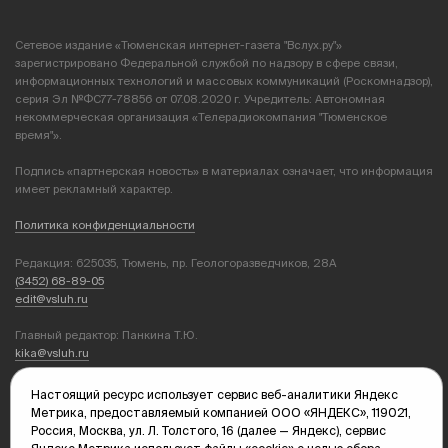
Сетевое издание «Тюменская интернет-газета "Вслух.ру"»
зарегистрировано Федеральной службой по надзору в сфере связи,
информационных технологий и массовых коммуникаций (Роскомнадзор),
серия Эл №ФС77-78856 от 07.08.2020 г. Учредитель: Автономная
некоммерческая организация «Телерадиокомпания "Тюменское
время"».
Подпись «партнерская новость» в материалах означает, что информация
имеет рекламный характер.
Политика конфиденциальности
Редакция: 625035, Тюмень, пр. Геологоразведчиков, 28А
(3452) 68-89-05
edit@vsluh.ru
Главный редактор: Панкина Т.Ю.
kika@vsluh.ru
По вопросам рекламы:
Настоящий ресурс использует сервис веб-аналитики Яндекс
(3452) 68-89-78
Метрика, предоставляемый компанией ООО «ЯНДЕКС», 119021,
kotovaev@sibinformburo.ru
Россия, Москва, ул. Л. Толстого, 16 (далее — Яндекс), сервис
mim@vsluh.ru