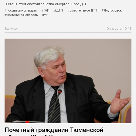
Выясняются обстоятельства смертельного ДТП.
#Госавтоинспекция
#ГАИ
#ДТП
#смертельное ДТП
#Ялуторовск
#Тюменская область
#тк
Вслух.ру
10 августа, 10:48
Почетный гражданин Тюменской