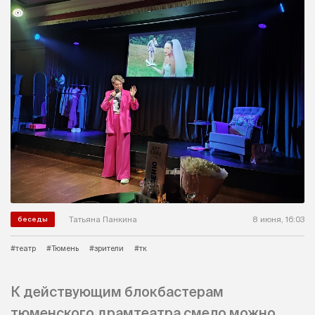
Татьяна Панкина
8 июня, 16:03
беседы
#театр
#Тюмень
#зрители
#тк
К действующим блокбастерам
тюменского драмтеатра смело можно