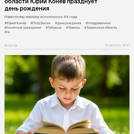
области Юрий Конев празднует
день рождения
Известному земляку исполнилось 84 года.
#Юрий Конев
#Петр Вагин
#день рождения
#поздравление
#почетный гражданин
#Тобольск
#Тюмень
#Тюменская область
#тк
Вслух.ру
10 августа, 10:17