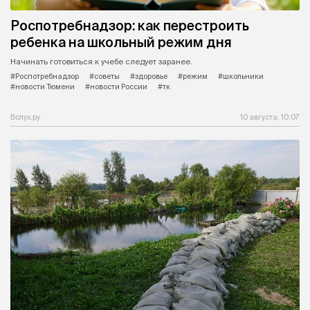
Роспотребнадзор: как перестроить
ребенка на школьный режим дня
Начинать готовиться к учебе следует заранее.
#Роспотребнадзор
#советы
#здоровье
#режим
#школьники
#новости Тюмени
#новости России
#тк
Вслух.ру
10 августа, 10:07