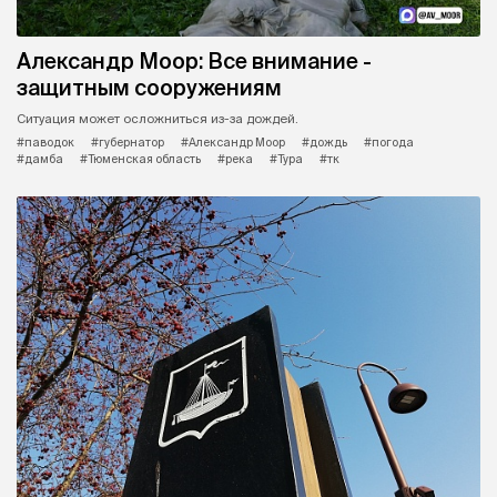
Александр Моор: Все внимание -
защитным сооружениям
Ситуация может осложниться из-за дождей.
#паводок
#губернатор
#Александр Моор
#дождь
#погода
#дамба
#Тюменская область
#река
#Тура
#тк