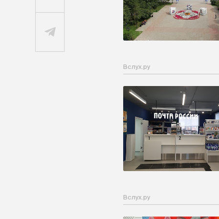
Вслух.ру
Вслух.ру