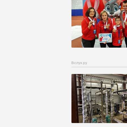
Вслух.ру