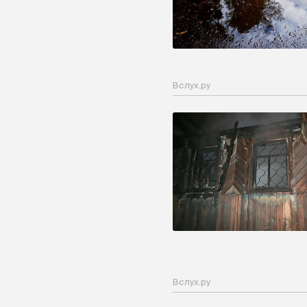
Вслух.ру
Вслух.ру