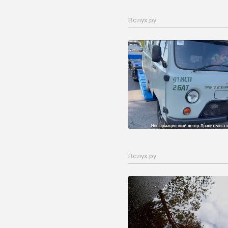
Вслух.ру
Вслух.ру