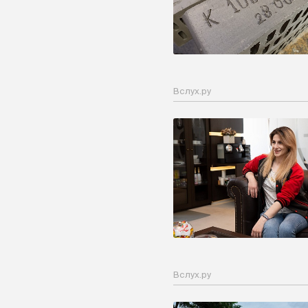
Вслух.ру
Вслух.ру