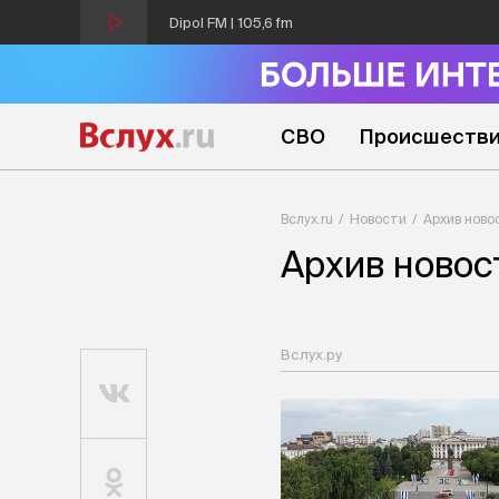
Dipol FM | 105,6 fm
СВО
Происшеств
Вслух.ru
Новости
Архив ново
Архив новос
Вслух.ру