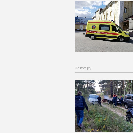
Вслух.ру