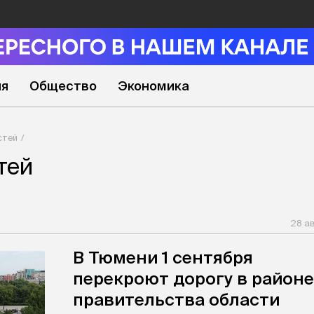
ия
Общество
Экономика
стей
тей
28 а
В Тюмени 1 сентября
перекроют дорогу в районе
правительства области