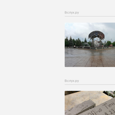
Вслух.ру
Вслух.ру