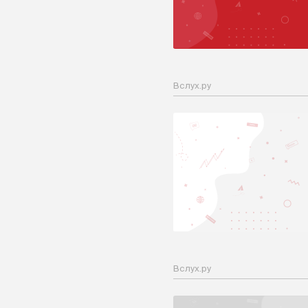
Вслух.ру
Вслух.ру