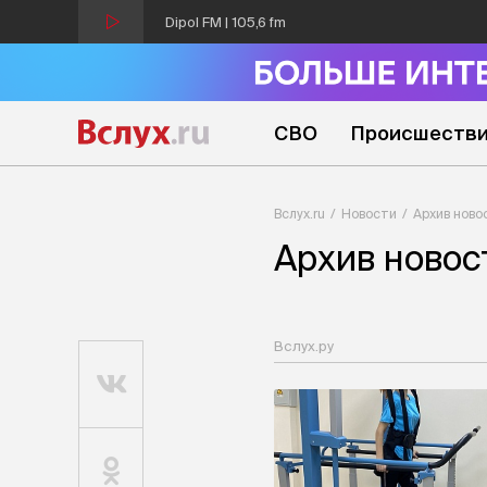
Dipol FM | 105,6 fm
СВО
Происшеств
Вслух.ru
Новости
Архив ново
Архив новос
Вслух.ру