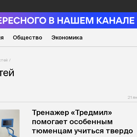
ия
Общество
Экономика
стей
тей
21 я
Тренажер «Тредмил»
помогает особенным
тюменцам учиться твердо