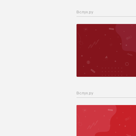
Вслух.ру
Вслух.ру