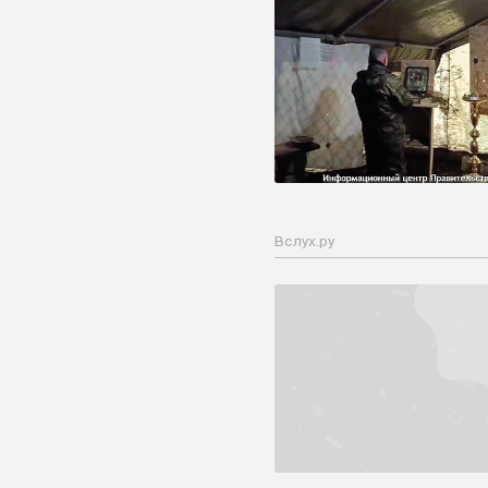
Вслух.ру