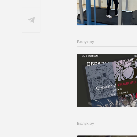
Вслух.ру
Вслух.ру