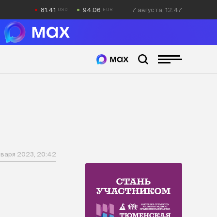
81.41
94.06
7 августа, 12:47
нваря 2023, 20:42