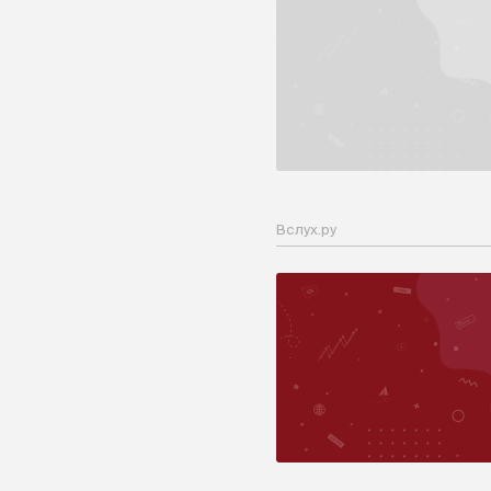
Вслух.ру