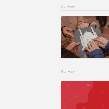
Вслух.ру
Вслух.ру