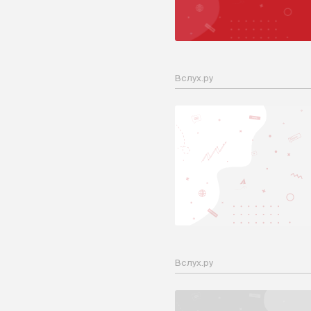
Вслух.ру
Вслух.ру