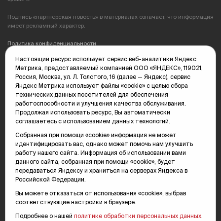
Подпись «партнерская новость» в материалах означает, что информация
имеет рекламный характер.
Политика конфиденциальности
Настоящий ресурс использует сервис веб-аналитики Яндекс
Редакция: 625035, Тюмень, пр. Геологоразведчиков, 28А
Метрика, предоставляемый компанией ООО «ЯНДЕКС», 119021,
(3452) 68-89-05
Россия, Москва, ул. Л. Толстого, 16 (далее — Яндекс), сервис
edit@vsluh.ru
Яндекс Метрика использует файлы «cookie» с целью сбора
технических данных посетителей для обеспечения
Главный редактор: Панкина Т.Ю.
работоспособности и улучшения качества обслуживания.
kika@vsluh.ru
Продолжая использовать ресурс, Вы автоматически
соглашаетесь с использованием данных технологий.
По вопросам рекламы:
(3452) 68-89-78
Собранная при помощи «cookie» информация не может
kotovaev@sibinformburo.ru
идентифицировать вас, однако может помочь нам улучшить
mim@vsluh.ru
работу нашего сайта. Информация об использовании вами
данного сайта, собранная при помощи «cookie», будет
передаваться Яндексу и храниться на серверах Яндекса в
Российской Федерации.
Вы можете отказаться от использования «cookie», выбрав
соответствующие настройки в браузере.
Подробнее о нашей
политике обработки персональных данных
.