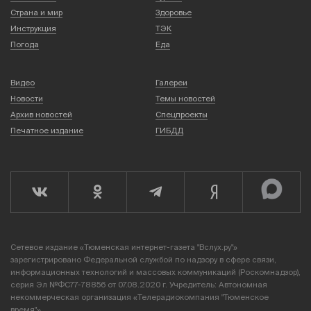
Страна и мир
Здоровье
Инструкция
ТЭК
Погода
Еда
Видео
Галереи
Новости
Темы новостей
Архив новостей
Спецпроекты
Печатное издание
ГИБДД
Сетевое издание «Тюменская интернет-газета "Вслух.ру"»
зарегистрировано Федеральной службой по надзору в сфере связи,
информационных технологий и массовых коммуникаций (Роскомнадзор),
серия Эл №ФС77-78856 от 07.08.2020 г. Учредитель: Автономная
некоммерческая организация «Телерадиокомпания "Тюменское
время"».